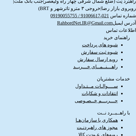
راهبُرد نِت (ضلع شمال شرقی چهار راه ولیعصر|جنب بانک ملت|
روبروی بازار رضا|خروجی ۳ مترو تاترشهر و BRT)‎‎
شماره تماس
021-91006617 / 09190055755
آدرس ایمیل
RahbordNet.IR@Gmail.com
اطلاعات تماس
راهنمای خرید
شیوه های پرداخت
شیوه ثبت سفارش
رویه ارسال سفارش
راهـــنــمــای خـــریــد
خدمات مشتریان
ســــوالـات مــتـداول
انتقادات و شکایات
حـــریـــم خــصـوصی
با راهــبــرد نــت
همکاری با سازمان‌هـا
مجوز های راهبردنـت
رویه‌های عـودت کالا