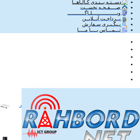
دســتـه بــنـدی کـالـاهــا
صــــفـحـه نخســت
وبــــــــــــــــلـاگـــــــــــ
پــرداخـت آنــلایــن
پـیگـیـری سـفارش
تـــمـــاس بــــا مــــا
محصولات
یو پی اس مودم یسیدو مدل YP74E ظرفیت 8800 میلی آمپر
۵,۵۰۰,۰۰۰
دانگل بلوتوث Tp-Link مدل UB500
۱,۶۰۰,۰۰۰
مودم 4G همراه پاوربانکی Naztech مدل 99C Plus 4G