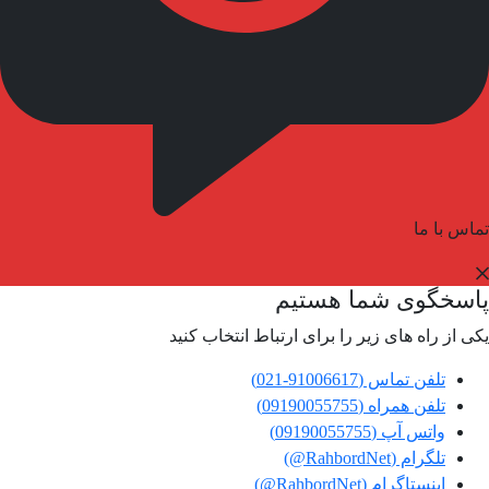
تماس با ما
پاسخگوی شما هستیم
یکی از راه های زیر را برای ارتباط انتخاب کنید
تلفن تماس (91006617-021)
تلفن همراه (09190055755)
واتس آپ (09190055755)
تلگرام (RahbordNet@)
اینستاگرام (RahbordNet@)