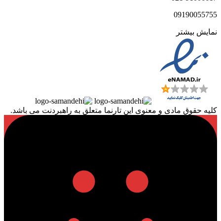
09190055755
نمایش بیشتر
کلیه حقوق مادی و معنوی این تارنما متعلق به راهبردنت می باشد.