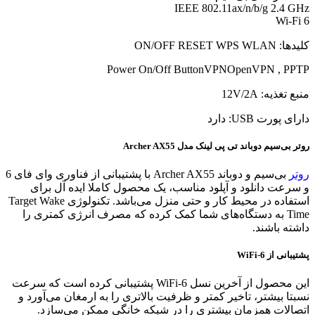
IEEE 802.11ax/n/b/g 2.4 GHz
Wi-Fi 6
کلیدها: ON/OFF RESET WPS WLAN
Power On/Off ButtonVPNOpenVPN , PPTP
منبع تغذیه: 12V/2A
دارای پورت USB: دارد
روتر بی‌سیم دوباند تی پی لینک مدل Archer AX55
روتر
بی‌سیم و دوباند Archer AX55 با پشتیبانی از فناوری وای فای 6
و سرعت دانلود و آپلود مناسب، یک محصول کاملا ایده آل برای
استفاده در محیط کار و حتی منزل می‌باشد. تکنولوژی Target Wake
Time به دستگاه‌های شما کمک کرده که مصرف انرژی کمتری را
داشته باشند.
پشتیبانی از WiFi-6
این محصول از آخرین نسل WiFi-6 پشتیبانی کرده است که سرعت
نسبتا بیشتر، تاخیر کمتر و ظرفیت بالاتری را به ارمغان می‌آورد و
اتصالات همزمان بیشتری را در شبکه خانگی ممکن می‌سازد.