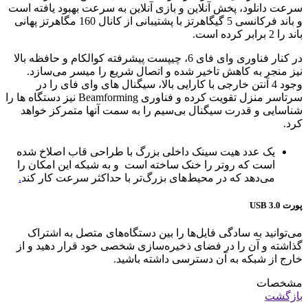
سرعت دانلود، پخش آنلاین و بازی آنلاین به سرعت بهبود یافته است
و باند فرکانسی 5 گیگاهرتز با پشتیبانی از کانال 160 مگاهرتز پهانی
باند را 2 برابر کرده است.
در کنار فناوری وای فای 6، چیپست پیشرفته کوالکام و حافظه بالا
نیز منجر به کاهش تاخیر شده و اتصال شریع را میسر می‌سازد.
وجود 4 آنتن خارجی با کارایی بالا، سیگنال های وای فای را در
سرتاسر منزل تقویت کرده و فناوری Beamforming نیز دستگاه ها را
شناسایی و قدرت سیگنال بی‌سیم را به سمت آنها متمرکز خواهد
کرد.
یک عدد هیت سینک داخلی بزرگ با طراحی قاب اصلاخ شده
است که روتر را خنک ساخته است و به شبکه این امکان را
می‌دهد که در محیط‌های بزرگ‌تر با حداکثر سرعت کار کند
.
پورت USB 3.0
می‌توانید به سادگی فایل‌ها را بین دستگاه‌های متصل به اشتراک
گذاشته و آن را در فضای ذخیره‌سازی شخصی خود قرار دهید و از
خارج از شبکه به آن دسترسی داشته باشید.
مشخصات
بازگشت