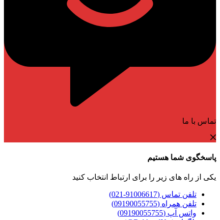
تماس با ما
پاسخگوی شما هستیم
یکی از راه های زیر را برای ارتباط انتخاب کنید
تلفن تماس (91006617-021)
تلفن همراه (09190055755)
واتس آپ (09190055755)