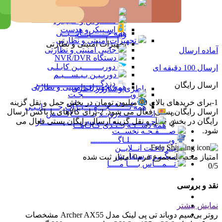
جــــــــــانـــبــی رایـــــــــــانـــه
جــــــــــانـــبــی رایـــــــــــانـــه
فــــلـش هـــارد رم
مـــــوس و کـیـبـرد
اسـپیکر و هدست
همه جــــــــــانـــبــی
رایـــــــــــانـــه
تجهیزات امنیتی و نظارتی
تجهیزات امنیتی و نظارتی
جانبی امنیتی و نظارتی
آماده ارسال
دستگاه NVR/DVR
دوربــــــــیـن کابـلـی
ارسال 100 دقیقه ای
دوربـیـن بـیـســـیـم
دزدگـــــــــــــــــــــــیـر
ارسال رایگان
همه تجهیزات امنیتی و نظارتی
باطری و شارژر باطری
ویـــــــــــــــــــجـت
1-برای خریدهای بالای 10 میلیون تومان در بخش حمل و نقل گزینه
خـــدمـــــــــــــــات
همه تــــــــجـــهــــیـزات جــــــانـبـی
ارسال رایگان پستی فعال می شود. 2-برای کالاهای با باکس ارسال
انــــــــــــدرویــد بـــــــــاکــــس
رایگان در بخش حمل و نقل گزینه ارسال رایگان پستی فعال می
جــــــــــــــعـــــــبـه بــــــــــــــــاز
همه دســتـه بــنـدی کـالـاهــا
شود.
صــــفـحـه نخســت
وبــــــــــــــــلـاگـــــــــــ
پــرداخـت آنــلایــن
پـیگـیـری سـفارش
امتیاز محصول
مجموع فرم
0
امتیاز ثبت شده
تـــمـــاس بــــا مــــا
0
/5
نقد و بررسی
نمایش بیشتر
روتر بی‌سیم دوباند تی پی لینک مدل Archer AX55 مشخصات