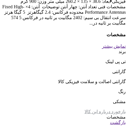
فیزیکی ابعاد: 38.6 × 135 × 260.2 میلی متر وزن: 900 گرم
مشخصات فنی تعداد آنتن: چهار آنتن توضیحات آنتن: 4× Fixed High-
Performance Antennas محدوده فرکانس: 2.4 گیگاهرتز 5 گیگا هرتز
سرعت انتقال بی سیم: 2402 مگابیت بر ثانیه در فرکانس 5 574
مگابیت بر ثانیه در...
مشخصات
نمایش بیشتر
برند
تی پی لینک
گارانتی
گارانتی اصالت و سلامت فیزیکی کالا
رنگ
مشکی
بازخورد درباره این کالا
مشخصات
بازگشت