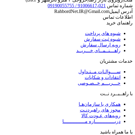
شماره تماس
021-91006617 / 09190055755
آدرس ایمیل
RahbordNet.IR@Gmail.com
اطلاعات تماس
راهنمای خرید
شیوه های پرداخت
شیوه ثبت سفارش
رویه ارسال سفارش
راهـــنــمــای خـــریــد
خدمات مشتریان
ســــوالـات مــتـداول
انتقادات و شکایات
حـــریـــم خــصـوصی
با راهــبــرد نــت
همکاری با سازمان‌هـا
مجوز های راهبردنـت
رویه‌های عـودت کالا
دربـــــــــــــاره مــــــــــــــا
با ما همراه باشید