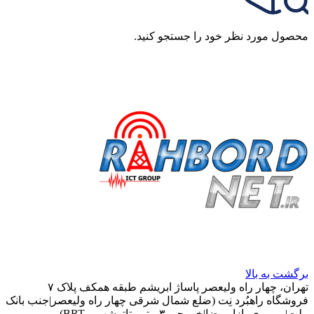
محصول مورد نظر خود را جستجو کنید.
برگشت به بالا
تهران، چهار راه ولیعصر پاساژ ابریشم طبقه همکف پلاک ۷
فروشگاه راهبُرد نِت (ضلع شمال شرقی چهار راه ولیعصر|جنب بانک
ملت|روبروی بازار رضا|خروجی ۳ مترو تاترشهر و BRT)‎‎