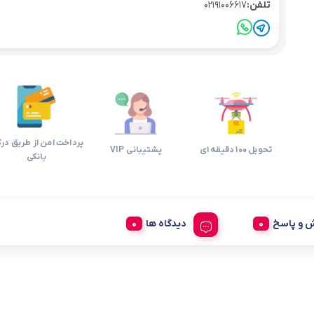
تلفن:
02191006617
پرداخت امن از طریق درگ
تحویل 100 دقیقه ای
پشتیبانی VIP
بانکی
 و پاسخ
دیدگاه ها