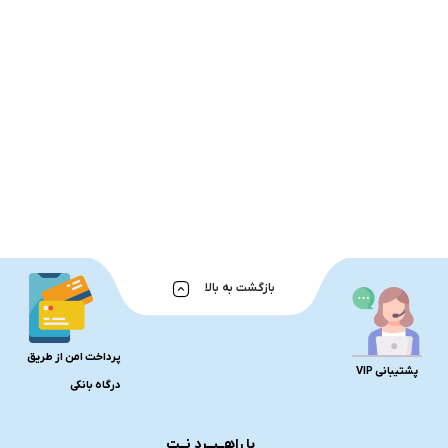
بازگشت به بالا
پرداخت امن از طریق
پشتیبانی VIP
درگاه بانکی
با راهــبــرد نــت