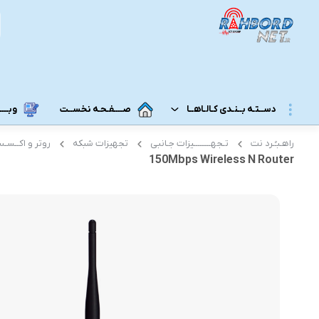
دســتـه بــنـدی کـالـاهــا
صــــفـحـه نخســت
وبــــــ
راهـبـُـرد نت
تـجهــــــــیزات جـانبی
تجهیزات شبکه
روتر و اکــسـ
مــودم 3G/4G/5G/TD-LTE
مــودم رومـــیـزی
150Mbps Wireless N Router
مودم 5G رومیزی
مـودم ADSL/VDSL/GPON
مودم 4G رومیزی
مـــحـصـولات ایــــرانـســـــــــل
مودم 3G رومیزی
مــــحـصـولات هــــــمــراه اول
مـــودم هـــــمـراه
مـــــــحـصــولات رایـــــــتـــــــل
مودم 5G همراه