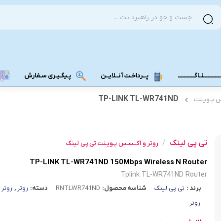
ــــــــــلـاگـــــــــــ
پــرداخـت آنــلایــن
پـیگـیـری سـفارش
TP-LINK TL-WR741ND
س پـویـنت
مودم دانگل 4G
مودم دانگل 3G
تی پی لینک
/
مـــودم بـیـر
روتر و اکــسـس پـویـنت تی پی لینک
TP-LINK TL-WR741ND 150Mbps Wireless N Router
Tplink TL-WR741ND Router
برند :
تی پی لینک
شناسه محصول:
RNTLWR741ND
دسته:
روتر
,
روتر 
روتر