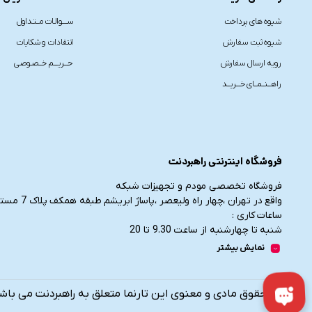
شیوه های پرداخت
ســــوالـات مــتـداول
شیوه ثبت سفارش
انتقادات و شکایات
رویه ارسال سفارش
حـــریـــم خــصـوصی
راهـــنــمــای خـــریــد
فروشگاه اینترنتی راهبردنت
فروشگاه تخصصی مودم و تجهیزات شبکه
واقع در تهران ،چهار راه ولیعصر ،پاساژ ابریشم طبقه همکف پلاک 7 مستقر می باشد.
ساعات کاری :
شنبه تا چهارشنبه از ساعت 9.30 تا 20
پنج شنبه از ساعت 9.30 تا 17
نمایش بیشتر
تلفن تماس :
021-91006617
09190055755
کلیه حقوق مادی و معنوی این تارنما متعلق به راهبردنت می باش