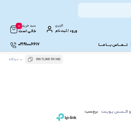
0
کاربری
سبد خرید
ورود / ثبت نام
خالی است
02191006617
تـــمـــاس بــــا مــــا
0 دیدگاه
RNTLWR741ND
ونـی
و اکــسـس پـویـنت
برچسب: