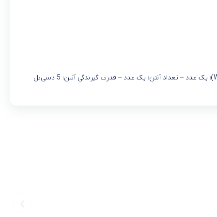
مشخصات فنی:رابط‌های دستگاه: پورت 10/100Mbps WAN پورت 10/100Mbps LAN – تعداد پورت شبکه (LAN): چهار عدد – تعداد پورت شبکه (WAN): یک عدد – تعداد آنتن: یک عدد – قدرت گیرندگی آنتن: 5 دسی‌بل