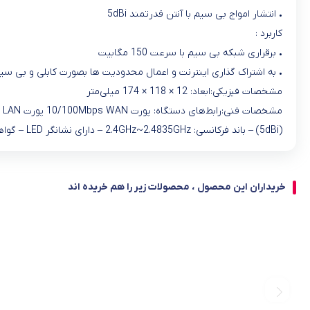
• انتشار امواج بی سیم با آنتن قدرتمند 5dBi
کاربرد :
• برقراری شبکه بی سیم با سرعت 150 مگابیت
• به اشتراک گذاری اینترنت و اعمال محدودیت ها بصورت کابلی و بی سی
مشخصات فیزیکی:ابعاد: 12 × 118 × 174 میلی‌متر
(5dBi) – باند فرکانسی: 2.4GHz~2.4835GHz – دارای نشانگر LED – گواهی‌نامه‌ها: CE, FCC, RoHS
خریداران این محصول ، محصولات زیر را هم خریده اند