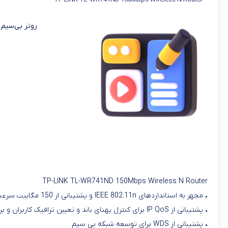
روتر بی‌سیم 150Mbps تی پی-لینک مدل L-WR741ND
TP-LINK TL-WR741ND 150Mbps Wireless N Router
• مجهز به استانداردهای IEEE 802.11n و پشتیبانی از 150 مگابیت سرعت شبکه بی سیم
• پشتیبانی از IP QoS برای کنترل پهنای باند و تعیین ترافیک کاربران و برنامه ها
• پشتیبانی از WDS برای توسعه شبکه بی سیم