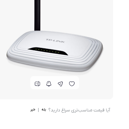
مودم 4G همراه
محصولات اپراتورهای همراه
مودم 3G همراه
تــــــــجـــهــــیـزات جــــــانـبـی
مـــــــــــودم USB
انــــــــــــدرویــد بـــــــــاکــــس
جــــــــــــــعـــــــبـه بــــــــــــــــاز
آیا قیمت مناسب‌تری سراغ دارید؟
بله
|
خیر