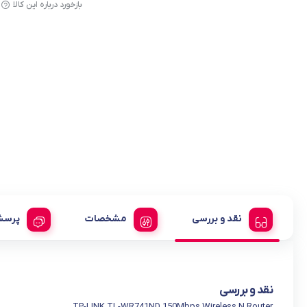
بازخورد درباره این کالا
نقد و بررسی
مشخصات
پرسش
نقد و بررسی
TP-LINK TL-WR741ND 150Mbps Wireless N Router