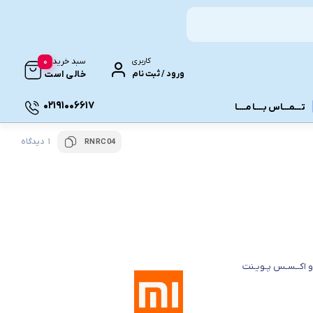
0
کاربری
سبد خرید
ورود / ثبت نام
خالی است
02191006617
تـــمـــاس بــــا مــــا
1 دیدگاه
RNRC04
ونـی
و اکــسـس پـویـنت