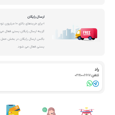
ارسال رایگان
1-برای خریدهای بال
باکس ارسال رایگان در بخش حمل و 
پستی فعال می شود.
راد
تلفن:
02191006617