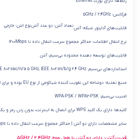
رابط‌ها: دارای پورت Ethernet
فرکانس: ۵GHz / ۲.۴GHz
تعداد آنتن: دو عدد آنتن
نوع انتن: خارجی
قابلیت‌های آداپتور شبکه: آنتن
نرخ انتقال اطلاعات: حداکثر مجموع سرعت انتقال داده تا ۱۲۰۰Mbps
قابلیت‌های توسعه دهنده محدوده بی‌سیم: آنتن
استانداردهای بی‌سیم: IEEE ۸۰۲.۱۱ac/n/a ۵ GHz, IEEE ۸۰۲.۱۱n/b/g ۲.۴ GHz
منبع تغذیه: دوشاخه این تقویت کننده شیائومی از نوع EU بوده و برای استفاده از آن در پریزهای ایران، نیازی به تبدیل نخواهید داشت.
امنیت بی‌سیم: WPA-PSK / WPA۲-PSK
کلیدها: دارای یک کلید WPS برای اتصال به اینترنت، بدون زدن رمز و یک کلید Reset برای تنظیمات مجدد است.
سایر مشخصات: دارای دو آنتن | حداکثر مجموع سرعت انتقال داده تا ۱۲۰۰Mbps | دارای پورت Ethernet | دارای کلیدهای Reset و WPS | دارای استانداردهای ۵GHz و ۲.۴GHz
قدرت آنتن: دارای دو آنتن با طول موج ۵GHz / ۲.۴GHz