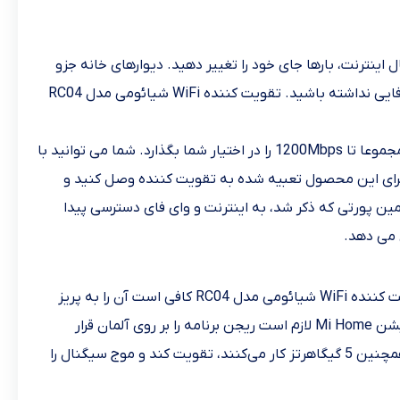
 اینترنت، بارها جای خود را تغییر دهید. دیوارهای خانه جزو
موانعی است که باعث کم شدن سیگنال وای فای مودم می شود. همینطور شاید در بعضی از نقاط خانه، سرعت کم و یا هیچ موج وای فایی نداشته باشید. تقویت کننده WiFi شیائومی مدل RC04
این محصول دارای دو آنتن قوی است که پس از اتصال به پریز برق و انجام تنظیمات مربوطه، می‌تواند با استفاده از آنتن‌ها سرعتی مجموعا تا 1200Mbps را در اختیار شما بگذارد. شما می توانید با
ویت کننده WiFi شیائومی مدل RC04 دستگاه‌هایی مانند تلویزیون، کنسول بازی و…را از طریق یک پورت Ethernet که برای این محصول تعبیه شده به تقویت کننده وصل کنید و
مین پورتی که ذکر شد، به اینترنت و وای فای دسترسی پیدا
یک دکمه WPS برای اتصال به اینترنت، بدون زدن رمز و کلید Reset برای تنظیمات مجدد روی دستگاه وجود دارد. برای راه اندازی تقویت کننده WiFi شیائومی مدل RC04 کافی است آن را به پریز
برق متصل کنید و سپس با نرم افزار Mi Home به آن متصل شوید و تنظیمات لازم را انجام دهید. (برای اتصال دستگاه RC04 در اپلیکیشن Mi Home لازم است ریجن برنامه را بر روی آلمان قرار
رمزنگاری شده توسط WPA/WPA2 را که با سیگنالی معادل 2.4 گیگاهرتز و همچنین 5 گیگاهرتز کار می‌کنند، تقویت کند و موج سیگنال را