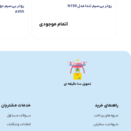
روتر بی‌سیم تندا مدل N150
AX55
اتمام موجودی
تحویل 100 دقیقه ای
راهنمای خرید
خدمات مشتریان
شیوه های پرداخت
ســــوالـات مــتـداول
شیوه ثبت سفارش
انتقادات و شکایات