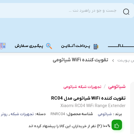
ــــــــــلـاگـــــــــــ
پــرداخـت آنــلایــن
پـیگـیـری سـفارش
تقویت کننده WiFi شیائومی
س پـویـنت
مودم دانگل 4G
مودم دانگل 3G
شیائومی
/
مـــودم بـیـر
تجهیزات شبکه شیائومی
تقویت کننده WiFi شیائومی مدل RC04
Xiaomi RC04 WiFi Range Extender
برند :
شیائومی
شناسه محصول:
RNRC04
دسته:
تجهیزات شبکه
,
روتر 
100% (2) نفر از خریداران، این کالا را پیشنهاد کرده اند