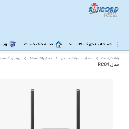
دســتـه بــنـدی کـالـاهــا
صــــفـحـه نخســت
وبــــــ
راهـبـُـرد نت
تـجهــــــــیزات جـانبی
تجهیزات شبکه
روتر و اکــسـ
مــودم 3G/4G/5G/TD-LTE
مــودم رومـــیـزی
مدل RC04
مودم 5G رومیزی
مـودم ADSL/VDSL/GPON
مودم 4G رومیزی
مـــحـصـولات ایــــرانـســـــــــل
مودم 3G رومیزی
مــــحـصـولات هــــــمــراه اول
مـــودم هـــــمـراه
مـــــــحـصــولات رایـــــــتـــــــل
مودم 5G همراه