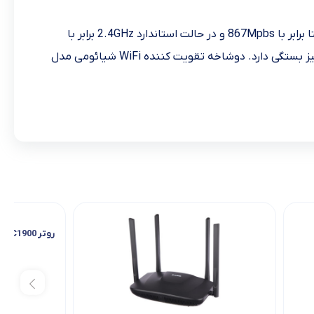
گفتنی است که در حالت 5GHz برد موج وای فای کمتر است، اما قدرت بیشتری خواهد داشت. در حالت استاندارد 5GHz سرعت انتقال دیتا برابر با 867Mpbs و در حالت استاندارد 2.4GHz برابر با
300Mbps خواهد بود. در نظر داشته باشید که رسیدن به این سرعت‌ها به اینکه آیا دستگاه شما نیز از آن‌ها پشتیبانی می‌کند یا خیر نیز بستگی دارد. دوشاخه تقویت کننده WiFi شیائومی مدل
روتر AC1900 تی پی لینک Archer C80