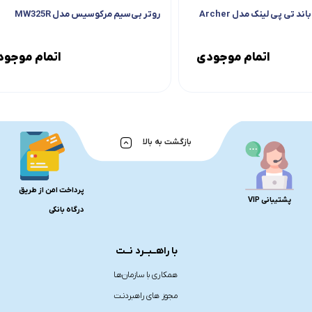
روتر بی‌سیم دوباند تی پی لینک مدل Archer
روتر بی‌سیم مرکوسیس مدل MW325R
اتمام موجودی
اتمام موجو
بازگشت به بالا
پرداخت امن از طریق
پشتیبانی VIP
درگاه بانکی
با راهــبــرد نــت
همکاری با سازمان‌هـا
مجوز های راهبردنـت