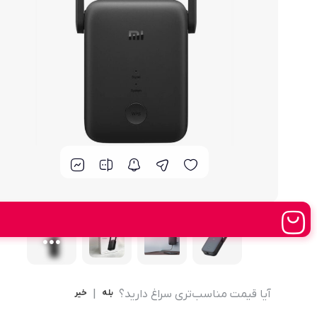
مودم 4G همراه
محصولات اپراتورهای همراه
مودم 3G همراه
تــــــــجـــهــــیـزات جــــــانـبـی
مـــــــــــودم USB
انــــــــــــدرویــد بـــــــــاکــــس
جــــــــــــــعـــــــبـه بــــــــــــــــاز
آیا قیمت مناسب‌تری سراغ دارید؟
بله
|
خیر