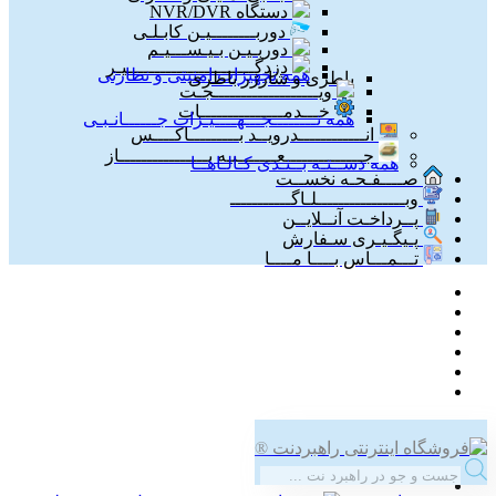
دستگاه NVR/DVR
دوربــــــــیـن کابـلـی
دوربـیـن بـیـســـیـم
دزدگـــــــــــــــــــــــیـر
همه تجهیزات امنیتی و نظارتی
باطری و شارژر باطری
ویـــــــــــــــــــجـت
خـــدمـــــــــــــــات
همه تــــــــجـــهــــیـزات جــــــانـبـی
انــــــــــــدرویــد بـــــــــاکــــس
جــــــــــــــعـــــــبـه بــــــــــــــــاز
همه دســتـه بــنـدی کـالـاهــا
صــــفـحـه نخســت
وبــــــــــــــــلـاگـــــــــــ
پــرداخـت آنــلایــن
پـیگـیـری سـفارش
تـــمـــاس بــــا مــــا
محصولات
Products
search