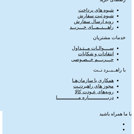
شیوه های پرداخت
شیوه ثبت سفارش
رویه ارسال سفارش
راهـــنــمــای خـــریــد
خدمات مشتریان
ســــوالـات مــتـداول
انتقادات و شکایات
حـــریـــم خــصـوصی
با راهــبــرد نــت
همکاری با سازمان‌هـا
مجوز های راهبردنـت
رویه‌های عـودت کالا
دربـــــــــــــاره مــــــــــــــا
با ما همراه باشید