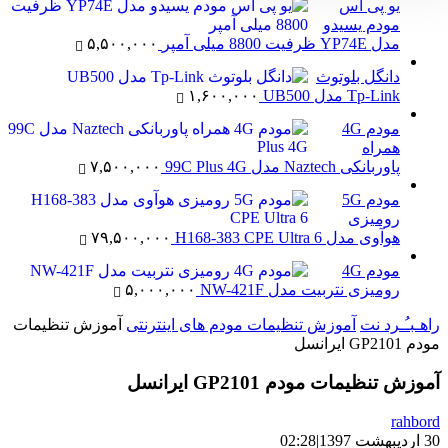
یو پی اس
مودم یسیدو
مدل YP74E ظرفیت 8800 میلی آمپر
۵,۵۰۰,۰۰۰
دانگل بلوتوث
Tp-Link مدل UB500
۱,۶۰۰,۰۰۰
مودم 4G
همراه
پاوربانکی Naztech مدل 99C Plus 4G
۷,۵۰۰,۰۰۰
مودم 5G
رومیزی
هوآوی مدل H168-383 CPE Ultra 6
۷۹,۵۰۰,۰۰۰
مودم 4G
رومیزی نتربیت مدل NW-421F
۵,۰۰۰,۰۰۰
راهـبـُـرد نت
آموزش تنظیمات مودم های اینترنتی
آموزش تنظیمات
مودم GP2101 ایرانسل
آموزش تنظیمات مودم GP2101 ایرانسل
rahbord
30 اردیبهشت 1397
|
02:28