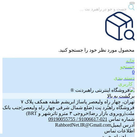
Products
search
محصول مورد نظر خود را جستجو کنید.
خانه
جستجو
0
دسته بندی
کاربری
برگشت به بالا
تهران، چهار راه ولیعصر پاساژ ابریشم طبقه همکف پلاک ۷
فروشگاه راهبُرد نِت (ضلع شمال شرقی چهار راه ولیعصر|جنب بانک
ملت|روبروی بازار رضا|خروجی ۳ مترو تاترشهر و BRT)‎‎
شماره تماس
021-91006617 / 09190055755
آدرس ایمیل
RahbordNet.IR@Gmail.com
اطلاعات تماس
راهنمای خرید