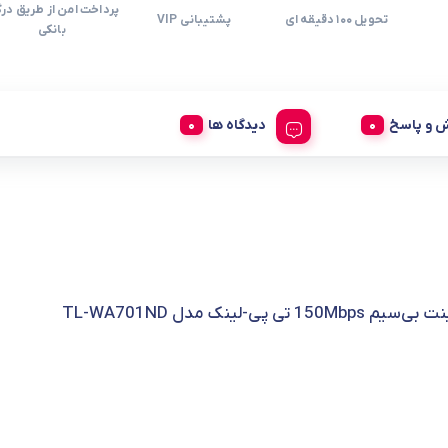
پرداخت امن از طریق درگ
تحویل 100 دقیقه ای
پشتیبانی VIP
بانکی
 و پاسخ
دیدگاه ها
1 تی پی-لینک مدل TL-WA701ND