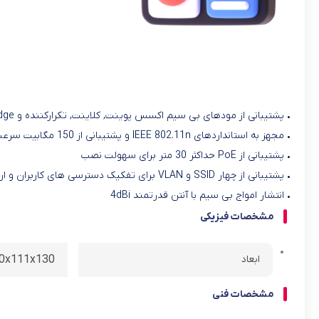
• پشتیبانی از مودهای بی سیم اکسس پوینت, کلاینت, تکرارکننده و Bridge
• مجهز به استانداردهای IEEE 802.11n و پشتیبانی از 150 مگابیت سرعت شبکه بی سیم
• پشتیبانی از PoE حداکثر 30 متر برای سهولت نصب
• پشتیبانی از چهار SSID و VLAN برای تفکیک دسترسی های کاربران و ارائه سرویس های مختلف
• انتشار امواج بی سیم با آنتن قدرتمند 4dBi
مشخصات فیزیکی
ابعاد
150x111x130 میلی
مشخصات فنی