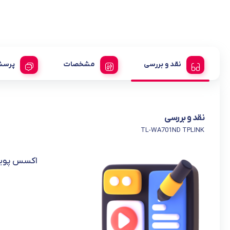
نقد و بررسی
مشخصات
پرسش
نقد و بررسی
TL-WA701ND TPLINK
اکسس پوینت بی‌سیم 50Mbps