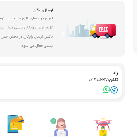
ارسال رایگان
1-برای خریدهای بال
باکس ارسال رایگان در بخش حمل و 
پستی فعال می شود.
راد
تلفن:
02191006617