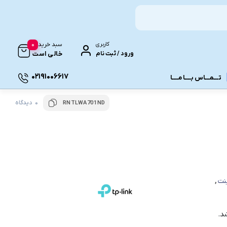
0
کاربری
سبد خرید
ورود / ثبت نام
خالی است
02191006617
تـــمـــاس بــــا مــــا
0 دیدگاه
RNTLWA701ND
ونـی
نت
,
د.