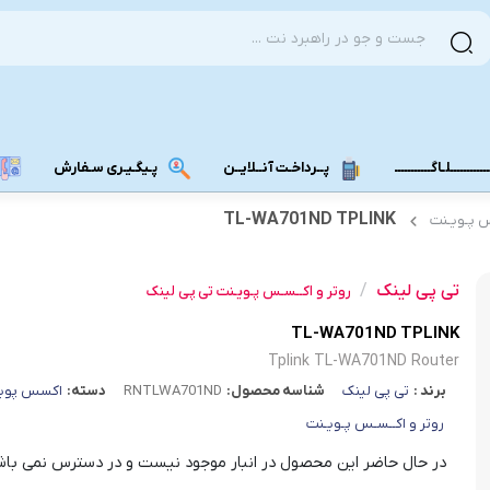
ــــــــــلـاگـــــــــــ
پــرداخـت آنــلایــن
پـیگـیـری سـفارش
TL-WA701ND TPLINK
س پـویـنت
مودم دانگل 4G
مودم دانگل 3G
تی پی لینک
/
روتر و اکــسـس پـویـنت تی پی لینک
مـــودم بـیـر
TL-WA701ND TPLINK
Tplink TL-WA701ND Router
برند :
تی پی لینک
شناسه محصول:
RNTLWA701ND
دسته:
اکسس پوی
روتر و اکــسـس پـویـنت
در حال حاضر این محصول در انبار موجود نیست و در دسترس نمی باش