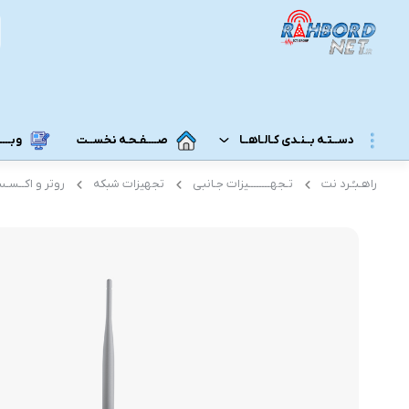
دســتـه بــنـدی کـالـاهــا
صــــفـحـه نخســت
وبــــــ
راهـبـُـرد نت
تـجهــــــــیزات جـانبی
تجهیزات شبکه
روتر و اکــسـ
مــودم 3G/4G/5G/TD-LTE
مــودم رومـــیـزی
مودم 5G رومیزی
مـودم ADSL/VDSL/GPON
مودم 4G رومیزی
مـــحـصـولات ایــــرانـســـــــــل
مودم 3G رومیزی
مــــحـصـولات هــــــمــراه اول
مـــودم هـــــمـراه
مـــــــحـصــولات رایـــــــتـــــــل
مودم 5G همراه