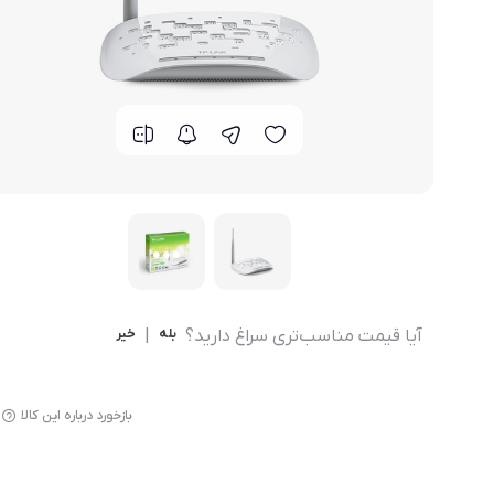
مودم 4G همراه
محصولات اپراتورهای همراه
مودم 3G همراه
تــــــــجـــهــــیـزات جــــــانـبـی
مـــــــــــودم USB
انــــــــــــدرویــد بـــــــــاکــــس
جــــــــــــــعـــــــبـه بــــــــــــــــاز
آیا قیمت مناسب‌تری سراغ دارید؟
بله
|
خیر
بازخورد درباره این کالا