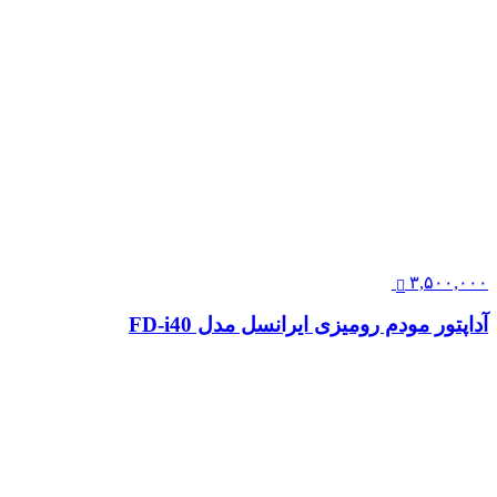
۳,۵۰۰,۰۰۰
آداپتور مودم رومیزی ایرانسل مدل FD-i40