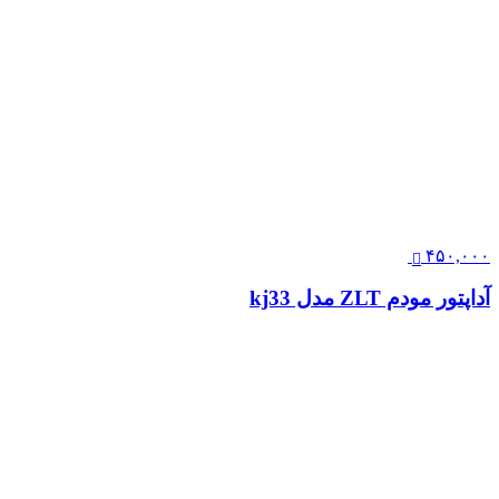
۴۵۰,۰۰۰
آداپتور مودم ZLT مدل kj33