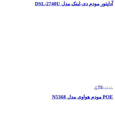
آداپتور مودم دی‌-لینک مدل DSL-2740U
۴۵۰,۰۰۰
POE مودم هواوی مدل N5368