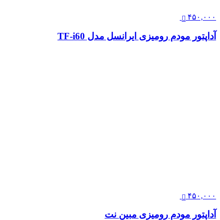
۴۵۰,۰۰۰
آداپتور مودم رومیزی ایرانسل مدل TF-i60
۴۵۰,۰۰۰
آداپتور مودم رومیزی مبین نت