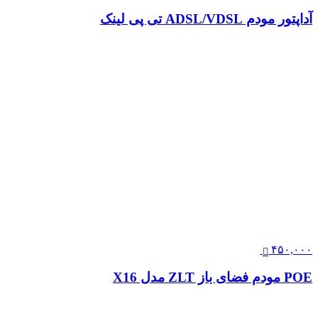
آداپتور مودم ADSL/VDSL تی پی لینک
۴۵۰,۰۰۰
POE مودم فضای باز ZLT مدل X16