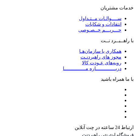
خدمات مشتریان
ســــوالـات مــتـداول
انتقادات و شکایات
حـــریـــم خــصـوصی
با راهــبــرد نــت
همکاری با سازمان‌هـا
مجوز های راهبردنـت
رویه‌های عـودت کالا
دربـــــــــــــاره مــــــــــــــا
با ما همراه باشید
ارتباط 24 ساعته در چت آنلاین
فروشگاه اینترنتی راهبردنت