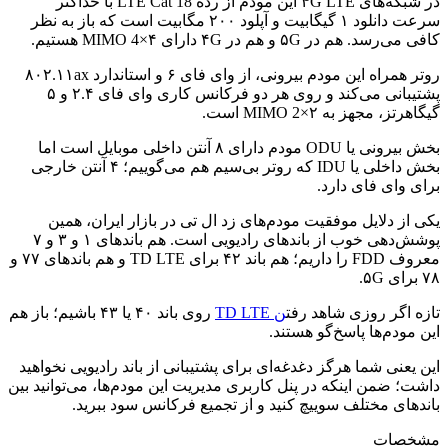
در شبکه‌های ۴G LTE این مودم از رده LTE Cat 18 با حداکثر
سرعت دانلود ۱ گیگابیت و آپلود ۲۰۰ مگابیت است که باز به نظر
کافی می‌رسد. هم در ۵G و هم در ۴G دارای MIMO 4×۴ هستیم.
روتر همراه این مودم بیرونی، از وای فای ۶ و استاندارد ۸۰۲.۱۱ax
پشتیبانی می‌کند و روی هر دو فرکانس کاری وای فای ۲.۴ و ۵
گیگاهرتز، مجهز به MIMO 2×۲ است.
بخش بیرونی یا ODU مودم دارای ۸ آنتن داخلی موبایل است اما
بخش داخلی یا IDU که روتر بی‌سیم هم می‌گوییم؛ ۴ آنتن خارجی
برای وای فای دارد.
یکی از دلایل موفقیت مودم‌های زد ال تی در بازار ایران، همین
پوشش‌دهی خوب از باندهای رادیویی است. هم باندهای ۱ و ۳ و ۷
معروف FDD را داریم؛ هم باند ۴۲ برای TD LTE و هم باندهای ۷۷ و
۷۸ برای ۵G.
تازه اگر روزی شاهد رفت
ن TD LTE
روی باند ۴۰ یا ۴۳ باشیم؛ باز هم
این مودم‌ها پاسخ‌گو هستند.
این یعنی شما هرگز دغدغه‌ای برای پشتیبانی از باند رادیویی نخواهید
داشت؛ ضمن اینکه در پنل کاربری مدیریت این مودم‌ها، می‌توانید بین
باندهای مختلف سوییچ کنید و از تجمیع فرکانس سود ببرید.
مشخصات