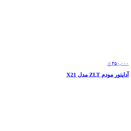
۴۵۰,۰۰۰
آداپتور مودم ZLT مدل X21