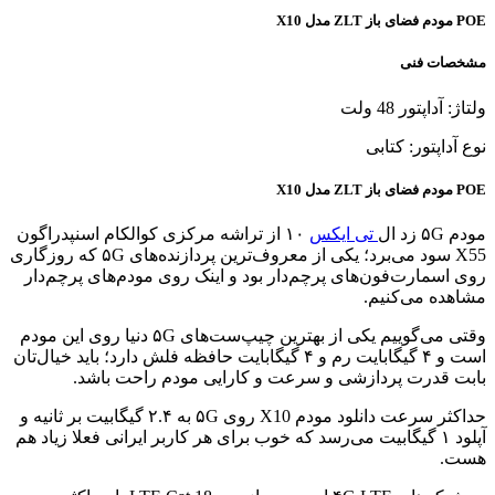
POE مودم فضای باز ZLT مدل X10
مشخصات فنی
ولتاژ: آداپتور 48 ولت
نوع آداپتور: کتابی
POE مودم فضای باز ZLT مدل X10
مودم ۵G زد ال
تی ایکس
۱۰ از تراشه مرکزی کوالکام اسنپدراگون
X55 سود می‌برد؛ یکی از معروف‌ترین پردازنده‌های ۵G که روزگاری
روی اسمارت‌فون‌های پرچم‌دار بود و اینک روی مودم‌های پرچم‌دار
مشاهده می‌کنیم.
وقتی می‌گوییم یکی از بهترین چیپ‌ست‌های ۵G دنیا روی این مودم
است و ۴ گیگابایت رم و ۴ گیگابایت حافظه فلش دارد؛ باید خیال‌تان
بابت قدرت پردازشی و سرعت و کارایی مودم راحت باشد.
حداکثر سرعت دانلود مودم X10 روی ۵G به ۲.۴ گیگابیت بر ثانیه و
آپلود ۱ گیگابیت می‌رسد که خوب برای هر کاربر ایرانی فعلا زیاد هم
هست.