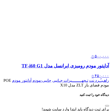
۵۰۰,۰۰۰
آداپتور مودم رومیزی ایرانسل مدل TF-i60 G1
۴۵۰,۰۰۰
راهـبـُـرد نت
تـجهــــــــیزات جـانبی
جانبی-مودم
آداپتور مودم
POE
مودم فضای باز ZLT مدل X10
دیدگاه خود را ثبت کنید
برای ثبت دیدگاه باید ابتدا وارد سایت شوید!