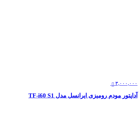
۳,۰۰۰,۰۰۰
آداپتور مودم رومیزی ایرانسل مدل TF-i60 S1