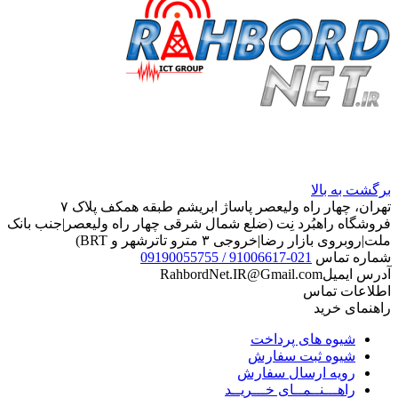
برگشت به بالا
تهران، چهار راه ولیعصر پاساژ ابریشم طبقه همکف پلاک ۷
فروشگاه راهبُرد نِت (ضلع شمال شرقی چهار راه ولیعصر|جنب بانک
ملت|روبروی بازار رضا|خروجی ۳ مترو تاترشهر و BRT)‎‎
شماره تماس
021-91006617 / 09190055755
آدرس ایمیل
RahbordNet.IR@Gmail.com
اطلاعات تماس
راهنمای خرید
شیوه های پرداخت
شیوه ثبت سفارش
رویه ارسال سفارش
راهـــنــمــای خـــریــد