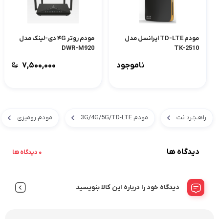
مودم TD-LTE ایرانسل مدل
مودم روتر ۴G دی-لینک مدل
DWR-M920
TK-2510
ناموجود
۷,۵۰۰,۰۰۰
راهـبـُـرد نت
مودم 3G/4G/5G/TD-LTE
مودم رومیزی
دیدگاه ها
0 دیدگاه ها
دیدگاه خود را درباره این کالا بنویسید