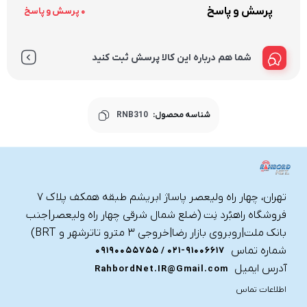
پرسش و پاسخ
0 پرسش و پاسخ
شما هم درباره این کالا پرسش ثبت کنید
شناسه محصول:
RNB310
تهران، چهار راه ولیعصر پاساژ ابریشم طبقه همکف پلاک ۷
فروشگاه راهبُرد نِت (ضلع شمال شرقی چهار راه ولیعصر|جنب
بانک ملت|روبروی بازار رضا|خروجی ۳ مترو تاترشهر و BRT)‎‎
شماره تماس
021-91006617 / 09190055755
آدرس ایمیل
RahbordNet.IR@Gmail.com
اطلاعات تماس