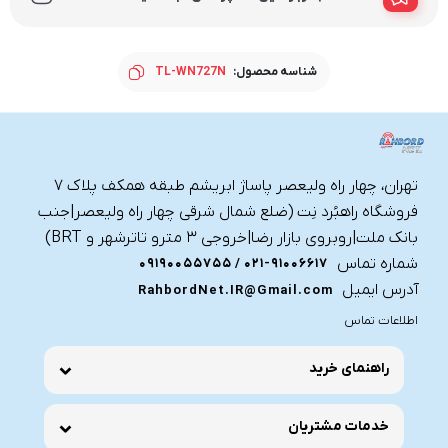
شناسه محصول:
TL-WN727N
تهران، چهار راه ولیعصر پاساژ ابریشم طبقه همکف پلاک ۷
فروشگاه راهبُرد نِت (ضلع شمال شرقی چهار راه ولیعصر|جنب
بانک ملت|روبروی بازار رضا|خروجی ۳ مترو تاترشهر و BRT)‎‎
شماره تماس
021-91006617 / 09190055755
آدرس ایمیل
RahbordNet.IR@Gmail.com
اطلاعات تماس
راهنمای خرید
خدمات مشتریان