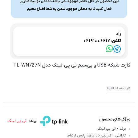
این محصول در حال حاضر موجود نمی باشد، اما می توانیداعلان را
فعال کنید تا به محض موجود شدن به شما اطلاع دهیم
راد
تلفن:
02191006617
کارت شبکه USB و بی‌سیم تی پی-لینک مدل TL-WN727N
کارت شبکه USB
ویژگی‌های محصول
تی پی لینک
برند :
:
برند
تی پی لینک
:
گارانتی
گارانتی 36 ماهه پارس ارتباط