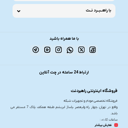
با راهــبــرد نــت
با ما همراه باشید
ارتباط 24 ساعته در چت آنلاین
فروشگاه اینترنتی راهبردنت
فروشگاه تخصصی مودم و تجهیزات شبکه
واقع در تهران ،چهار راه ولیعصر ،پاساژ ابریشم طبقه همکف پلاک 7 مستقر می
باشد.
ساعات کاری :
نمایش بیشتر
شنبه تا چهارشنبه از ساعت 9.30 تا 20