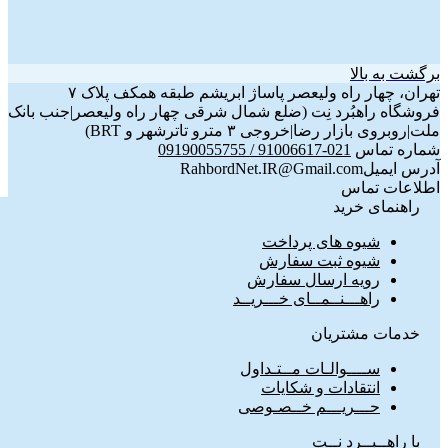
برگشت به بالا
تهران، چهار راه ولیعصر پاساژ ابریشم طبقه همکف پلاک ۷
فروشگاه راهبُرد نِت (ضلع شمال شرقی چهار راه ولیعصر|جنب بانک
ملت|روبروی بازار رضا|خروجی ۳ مترو تاترشهر و BRT)‎‎
شماره تماس
021-91006617 / 09190055755
آدرس ایمیل
RahbordNet.IR@Gmail.com
اطلاعات تماس
راهنمای خرید
شیوه های پرداخت
شیوه ثبت سفارش
رویه ارسال سفارش
راهـــنــمــای خـــریــد
خدمات مشتریان
ســــوالـات مــتـداول
انتقادات و شکایات
حـــریـــم خــصـوصی
با راهــبــرد نــت