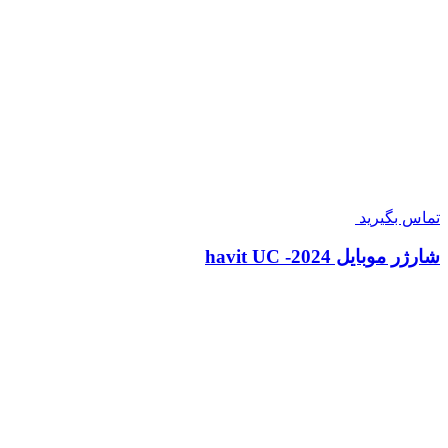
تماس بگیرید
شارژر موبايل havit UC -2024