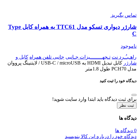
تماس بگیرید
شارژر دیواری تسکو مدل TTC61 به همراه کابل Type
C
ناموجود
راهـبـُـرد نت
تـجهــــــــیزات جـانبی
جانبی تلفن همراه
کابل و
شارژر
کابل تبدیل HDMI به USB-C / microUSB / لایتنینگ پرووان
مدل PCH70 طول 1.8متر
دیدگاه خود را ثبت کنید
برای ثبت دیدگاه باید ابتدا وارد سایت شوید!
ثبت نظر
دیدگاه ها
0 دیدگاه ها
دیدگاه خود را درباره این کالا بنویسید