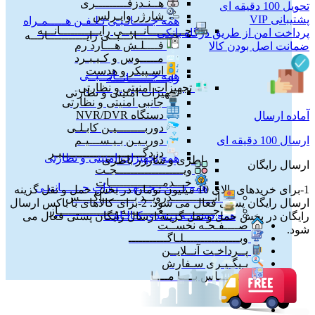
هــنـدزفـــــــــری
تحویل 100 دقیقه ای
شارژر وایـرلس
پشتیبانی VIP
همه جـــــانـبـی تـلـفـن هـــــمـراه
جــــــــــانـــبــی رایـــــــــــانـــه
پرداخت امن از طریق درگاه بانکی
جــــــــــانـــبــی رایـــــــــــانـــه
فــــلـش هـــارد رم
ضمانت اصل بودن کالا
مـــــوس و کـیـبـرد
اسـپیکر و هدست
همه جــــــــــانـــبــی
رایـــــــــــانـــه
تجهیزات امنیتی و نظارتی
تجهیزات امنیتی و نظارتی
جانبی امنیتی و نظارتی
دستگاه NVR/DVR
آماده ارسال
دوربــــــــیـن کابـلـی
دوربـیـن بـیـســـیـم
ارسال 100 دقیقه ای
دزدگـــــــــــــــــــــــیـر
همه تجهیزات امنیتی و نظارتی
باطری و شارژر باطری
ارسال رایگان
ویـــــــــــــــــــجـت
خـــدمـــــــــــــــات
همه تــــــــجـــهــــیـزات جــــــانـبـی
1-برای خریدهای بالای 10 میلیون تومان در بخش حمل و نقل گزینه
انــــــــــــدرویــد بـــــــــاکــــس
ارسال رایگان پستی فعال می شود. 2-برای کالاهای با باکس ارسال
جــــــــــــــعـــــــبـه بــــــــــــــــاز
همه دســتـه بــنـدی کـالـاهــا
رایگان در بخش حمل و نقل گزینه ارسال رایگان پستی فعال می
صــــفـحـه نخســت
شود.
وبــــــــــــــــلـاگـــــــــــ
پــرداخـت آنــلایــن
پـیگـیـری سـفارش
تـــمـــاس بــــا مــــا