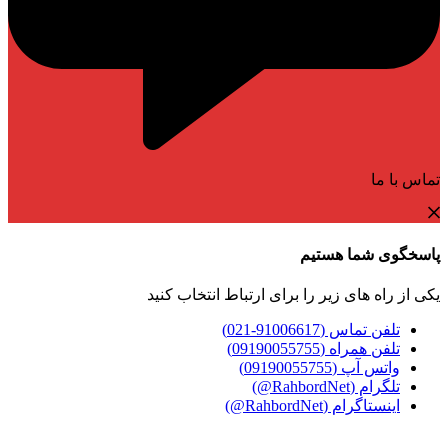
تماس با ما
پاسخگوی شما هستیم
یکی از راه های زیر را برای ارتباط انتخاب کنید
تلفن تماس (91006617-021)
تلفن همراه (09190055755)
واتس آپ (09190055755)
تلگرام (RahbordNet@)
اینستاگرام (RahbordNet@)