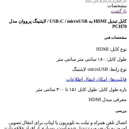
بازخورد درباره این کالا
مشخصات
بازگشت
کابل تبدیل HDMI به USB-C / microUSB / لایتنینگ پرووان مدل
PCH70
مشخصات فنی
نوع کابل: HDMI
طول کابل: ۱۸۰ سانتی متر سانتی متر
نوع رابط: microUSB- لایتنینگ
قابلیت‌ها: امکان انتقال اطلاعات
بازه طول کابل: طول کابل ۱۵۱ تا ۳۰۰ سانتی متر
معرفی مبدل HDMI
بررسی
اتصال تلفن همراه و تبلت به تلویزیون یا لپتاپ برای انتقال تصویر،
امروز به یک ضرورت تبدیل شده است. بسیاری از افراد علاقه دارند