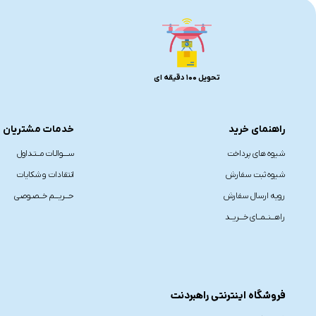
تحویل 100 دقیقه ای
راهنمای خرید
خدمات مشتریان
شیوه های پرداخت
ســــوالـات مــتـداول
شیوه ثبت سفارش
انتقادات و شکایات
رویه ارسال سفارش
حـــریـــم خــصـوصی
راهـــنــمــای خـــریــد
فروشگاه اینترنتی راهبردنت