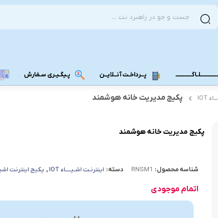
ــــــــــلـاگـــــــــــ
پــرداخـت آنــلایــن
پـیگـیـری سـفارش
پکیج مدیریت خانه هوشمند
ء IOT
مودم دانگل 4G
مودم دانگل 3G
پکیج مدیریت خانه هوشمند
مـــودم بـیـر
شناسه محصول:
RNSM1
دسته:
اینترنـت اشـیــــاء IOT
,
پکیج اینترنت اشی
اتمام موجودی