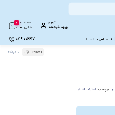
0
کاربری
سبد خرید
ورود / ثبت نام
خالی است
02191006617
تـــمـــاس بــــا مــــا
0 دیدگاه
RNSM1
ونـی
اء
برچسب:
اینترنت اشیاء