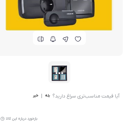
مودم 4G همراه
محصولات اپراتورهای همراه
مودم 3G همراه
تــــــــجـــهــــیـزات جــــــانـبـی
مـــــــــــودم USB
انــــــــــــدرویــد بـــــــــاکــــس
جــــــــــــــعـــــــبـه بــــــــــــــــاز
آیا قیمت مناسب‌تری سراغ دارید؟
بله
|
خیر
بازخورد درباره این کالا