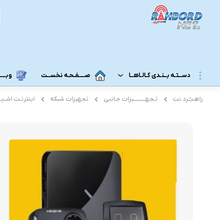
دســتـه بــنـدی کـالـاهــا
صــــفـحـه نخســت
وبــــــ
راهـبـُـرد نت
تـجهــــــــیزات جـانبی
تجهیزات شبکه
اینترنـت اشـیــــا
مــودم 3G/4G/5G/TD-LTE
مــودم رومـــیـزی
مودم 5G رومیزی
مـودم ADSL/VDSL/GPON
مودم 4G رومیزی
مـــحـصـولات ایــــرانـســـــــــل
مودم 3G رومیزی
مــــحـصـولات هــــــمــراه اول
مـــودم هـــــمـراه
مـــــــحـصــولات رایـــــــتـــــــل
مودم 5G همراه