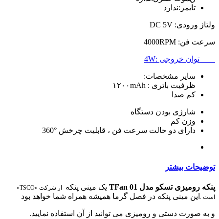
تایمر:
ندارد
ولتاژ ورودی: DC 5V
سرعت فن: 4000RPM
توان خروجی :4W
سایر مشخصات:
ظرفیت باتری : ۱۲۰۰mAh
کم صدا
شارژی بودن دستگاه
وزن کم
دارای دو حالت سرعت فن ، قابلیت چرخش °360
توضیحات بیشتر
پنکه رومیزی تسکو مدل TFan 01
یک مینی پنکه
از شرکت «TSCO»
این مینی پنکه در فصل گرما همیشه همراه شما خواهد بود
است .
و به صورت دستی و رومیزی می توانید از آن استفاده نمایید.