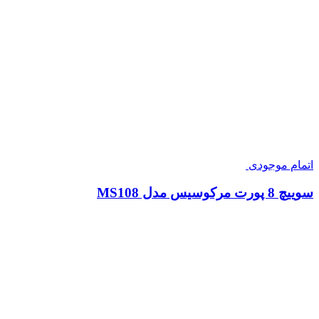
اتمام موجودی
سوییچ 8 پورت مرکوسیس مدل MS108