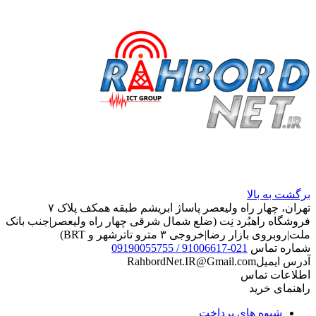
برگشت به بالا
تهران، چهار راه ولیعصر پاساژ ابریشم طبقه همکف پلاک ۷
فروشگاه راهبُرد نِت (ضلع شمال شرقی چهار راه ولیعصر|جنب بانک
ملت|روبروی بازار رضا|خروجی ۳ مترو تاترشهر و BRT)‎‎
شماره تماس
021-91006617 / 09190055755
آدرس ایمیل
RahbordNet.IR@Gmail.com
اطلاعات تماس
راهنمای خرید
شیوه های پرداخت