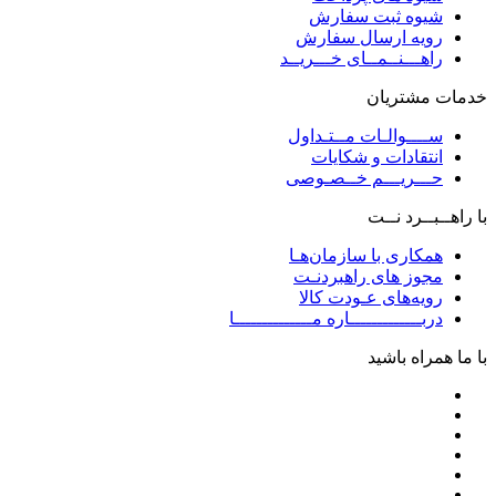
شیوه ثبت سفارش
رویه ارسال سفارش
راهـــنــمــای خـــریــد
خدمات مشتریان
ســــوالـات مــتـداول
انتقادات و شکایات
حـــریـــم خــصـوصی
با راهــبــرد نــت
همکاری با سازمان‌هـا
مجوز های راهبردنـت
رویه‌های عـودت کالا
دربـــــــــــــاره مــــــــــــــا
با ما همراه باشید