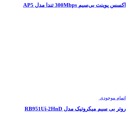
اکسس پوینت بی‌سیم 300Mbps تندا مدل AP5
اتمام موجودی
روتر بی سیم میکروتیک مدل RB951Ui-2HnD