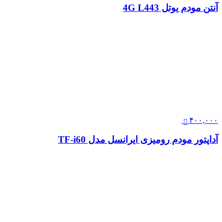
آنتن مودم یوتل 4G L443
۴۰۰,۰۰۰
آداپتور مودم رومیزی ایرانسل مدل TF-i60