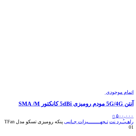
اتمام موجودی
آنتن 5G/4G مودم رومیزی 5dBi کانکتور SMA /M
۵۰۰,۰۰۰
راهـبـُـرد نت
تـجهــــــــیزات جـانبی
پنکه رومیزی تسکو مدل TFan
01