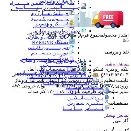
شارژر وایـرلس
همه جـــــانـبـی تـلـفـن هـــــمـراه
جــــــــــانـــبــی رایـــــــــــانـــه
جــــــــــانـــبــی رایـــــــــــانـــه
فــــلـش هـــارد رم
مـــــوس و کـیـبـرد
اسـپیکر و هدست
همه جــــــــــانـــبــی
رایـــــــــــانـــه
تجهیزات امنیتی و نظارتی
تجهیزات امنیتی و نظارتی
امتیاز محصول
مجموع فرم
0
امتیاز ثبت شده
جانبی امنیتی و نظارتی
0
/5
دستگاه NVR/DVR
دوربــــــــیـن کابـلـی
نقد و بررسی
دوربـیـن بـیـســـیـم
دزدگـــــــــــــــــــــــیـر
همه تجهیزات امنیتی و نظارتی
باطری و شارژر باطری
نمایش بیشتر
ویـــــــــــــــــــجـت
پنکه رومیزی تسکو مدل TFan 01 مشخصات کلی ابعاد:
خـــدمـــــــــــــــات
همه تــــــــجـــهــــیـزات جــــــانـبـی
۲۰.۳*۱۳.۵*۲۸ سانتی متر وزن: 0.177 کیلوگرم مشخصات فنی
انــــــــــــدرویــد بـــــــــاکــــس
قابلیت تنظیم ارتفاع:دارد ریموت کنترل:ندارد تایمر:ندارد ولتاژ
جــــــــــــــعـــــــبـه بــــــــــــــــاز
همه دســتـه بــنـدی کـالـاهــا
ورودی: DC 5V سرعت فن: 4000RPM توان خروجی :4W
صــــفـحـه نخســت
سایر مشخصات: ظرفیت باتری : ۱۲۰۰mAh کم صدا...
وبــــــــــــــــلـاگـــــــــــ
پــرداخـت آنــلایــن
پـیگـیـری سـفارش
مشخصات
تـــمـــاس بــــا مــــا
نمایش بیشتر
گارانتی
گارانتی 6 ماهه توسن سیستم