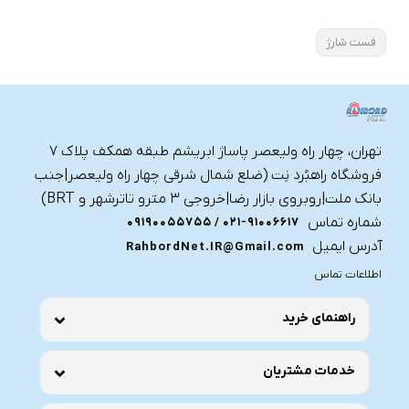
فست شارژ
تهران، چهار راه ولیعصر پاساژ ابریشم طبقه همکف پلاک ۷
فروشگاه راهبُرد نِت (ضلع شمال شرقی چهار راه ولیعصر|جنب
بانک ملت|روبروی بازار رضا|خروجی ۳ مترو تاترشهر و BRT)‎‎
شماره تماس
021-91006617 / 09190055755
آدرس ایمیل
RahbordNet.IR@Gmail.com
اطلاعات تماس
راهنمای خرید
خدمات مشتریان