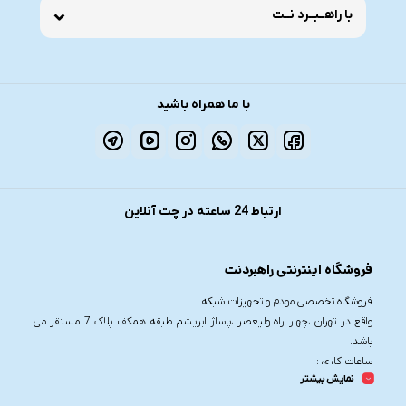
با راهــبــرد نــت
با ما همراه باشید
ارتباط 24 ساعته در چت آنلاین
فروشگاه اینترنتی راهبردنت
فروشگاه تخصصی مودم و تجهیزات شبکه
واقع در تهران ،چهار راه ولیعصر ،پاساژ ابریشم طبقه همکف پلاک 7 مستقر می
باشد.
ساعات کاری :
نمایش بیشتر
شنبه تا چهارشنبه از ساعت 9.30 تا 20
پنج شنبه از ساعت 9.30 تا 17