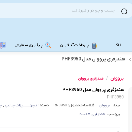
ــــــــــلـاگـــــــــــ
پــرداخـت آنــلایــن
پـیگـیـری سـفارش
هندزفری پرووان مدل PHF3950
مودم دانگل 4G
مودم دانگل 3G
پرووان
/
هندزفری پرووان
مـــودم بـیـر
هندزفری پرووان مدل PHF3950
PHF3950
برند :
پرووان
شناسه محصول:
RN3950
دسته:
تـجهــــــــیزات جـانبی
,
ج
برچسب:
هندزفری هدست