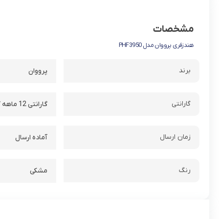
مشخصات
هندزفری پرووان مدل PHF3950
برند
پرووان
گارانتی
گارانتی 12 ماهه کاوان
زمان ارسال
آماده ارسال
رنگ
مشکی