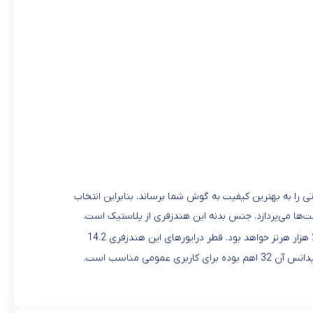
 به بهترین کیفیت به گوش شما برساند. بنابراین انتخاب
‌ها می‌پردازد. جنس بدنه این هندزفری از پلاستیک است.
پرووان باسیم بوده؛ طول آن در حدود 120 سانتی‌متر خواهد بود. پاسخ فرکانسی در این هدفون 20 تا 20 هزار هرتز خواهد بود. قطر درایورهای این هندزفری 14.2
میلی‌متر است. این هندزفری از نوع دو گوشی است. این هندزفری داخل گوش قرار می‌گیرد. رابط این هندزفری جک 3.5 میلی‌متری صدا است. امپدانس آن 32 اهم بوده برای کاربری عمومی مناسب است.