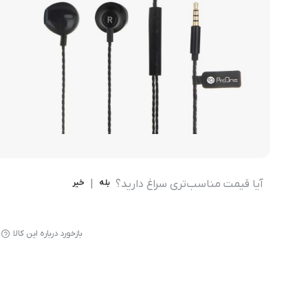
مودم 4G همراه
محصولات اپراتورهای همراه
مودم 3G همراه
تــــــــجـــهــــیـزات جــــــانـبـی
مـــــــــــودم USB
انــــــــــــدرویــد بـــــــــاکــــس
جــــــــــــــعـــــــبـه بــــــــــــــــاز
آیا قیمت مناسب‌تری سراغ دارید؟
بله
|
خیر
بازخورد درباره این کالا