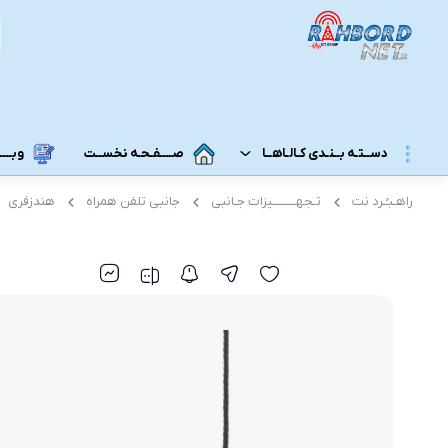
دســتـه بــنـدی کـالـاهــا
صــــفـحـه نخســت
وبــــــ
راهـبـُـرد نت
تـجهــــــــیزات جـانبی
جانبی تلفن همراه
هندزفری
مــودم 3G/4G/5G/TD-LTE
مــودم رومـــیـزی
مودم 5G رومیزی
مـودم ADSL/VDSL/GPON
مودم 4G رومیزی
مـــحـصـولات ایــــرانـســـــــــل
مودم 3G رومیزی
مــــحـصـولات هــــــمــراه اول
مـــودم هـــــمـراه
مـــــــحـصــولات رایـــــــتـــــــل
مودم 5G همراه