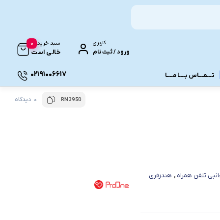
0
کاربری
سبد خرید
ورود / ثبت نام
خالی است
02191006617
تـــمـــاس بــــا مــــا
0 دیدگاه
RN3950
ونـی
انبی تلفن همراه
,
هندزفری