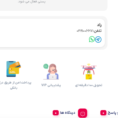
پستی فعال می شود.
راد
تلفن:
02191006617
پرداخت امن از طریق درگ
تحویل 100 دقیقه ای
پشتیبانی VIP
بانکی
پاسخ
دیدگاه ها