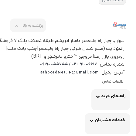
حافظه جانبی
برگشت به بالا
تهران، چهار راه ولیعصر پاساژ ابریشم طبقه همکف 
راهبُرد نِت (ضلع شمال شرقی چهار راه ولیعصر|جنب بانک ملت|
روبروی بازار رضا|خروجی ۳ مترو تاترشهر و BRT)‎‎
شماره تماس
021-91006617 / 09190055755
آدرس ایمیل
RahbordNet.IR@Gmail.com
اطلاعات تماس
راهنمای خرید
خدمات مشتریان