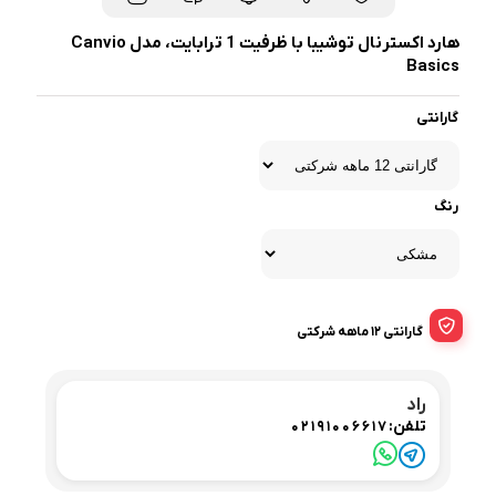
هارد اکسترنال توشیبا با ظرفیت 1 ترابایت، مدل Canvio
Basics
گارانتی
رنگ
گارانتی 12 ماهه شرکتی
راد
تلفن:
02191006617