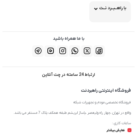
با راهــبــرد نــت
با ما همراه باشید
ارتباط 24 ساعته در چت آنلاین
فروشگاه اینترنتی راهبردنت
فروشگاه تخصصی مودم و تجهیزات شبکه
واقع در تهران ،چهار راه ولیعصر ،پاساژ ابریشم طبقه همکف پلاک 7 مستقر می باشد.
ساعات کاری :
نمایش بیشتر
شنبه تا چهارشنبه از ساعت 9.30 تا 20