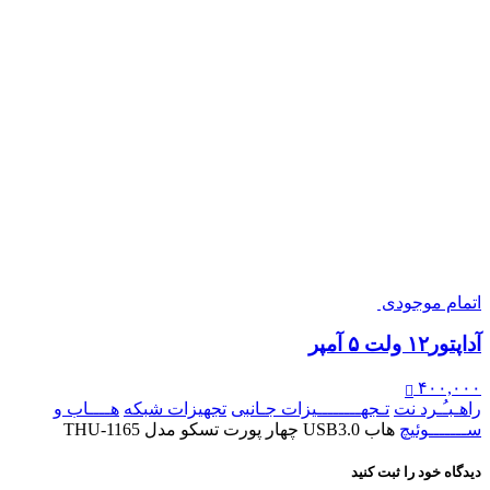
اتمام موجودی
آداپتور۱۲ ولت ۵ آمپر
۴۰۰,۰۰۰
راهـبـُـرد نت
تـجهــــــــیزات جـانبی
تجهیزات شبکه
هــــاب و
ســـــــوئیچ
هاب USB3.0 چهار پورت تسکو مدل THU-1165
دیدگاه خود را ثبت کنید