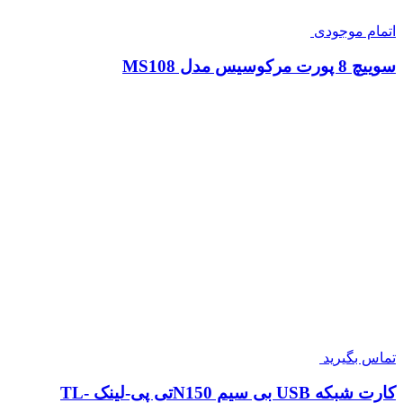
اتمام موجودی
سوییچ 8 پورت مرکوسیس مدل MS108
تماس بگیرید
کارت شبکه USB بی‌ سیم N150تی پی-لینک TL-