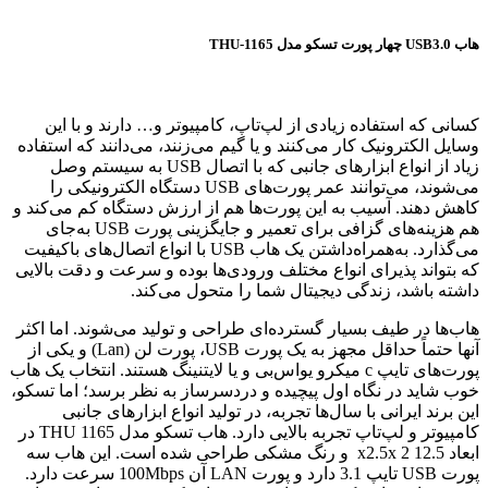
هاب USB3.0 چهار پورت تسکو مدل THU-1165
کسانی که استفاده زیادی از لپ‌تاپ، کامپیوتر و… دارند و با این
وسایل الکترونیک کار می‌کنند و یا گیم می‌زنند، می‌دانند که استفاده
زیاد از انواع ابزارهای جانبی که با اتصال USB به سیستم وصل
می‌شوند، می‌توانند عمر پورت‌های USB دستگاه الکترونیکی را
کاهش دهند. آسیب به این پورت‌ها هم از ارزش دستگاه کم می‌کند و
هم هزینه‌های گزافی برای تعمیر و جایگزینی پورت USB به‌جای
می‌گذارد. به‌همراه‌داشتن یک هاب USB با انواع اتصال‌های باکیفیت
که بتواند پذیرای انواع مختلف ورودی‌ها بوده و سرعت و دقت بالایی
داشته باشد، زندگی دیجیتال شما را متحول می‌کند.
هاب‌ها در طیف بسیار گسترده‌ای طراحی و تولید می‌شوند. اما اکثر
آنها حتماً حداقل مجهز به یک پورت USB، پورت لن (Lan) و یکی از
پورت‌های تایپ c میکرو یواس‌بی و یا لایتنینگ هستند. انتخاب یک هاب
خوب شاید در نگاه اول پیچیده و دردسرساز به نظر برسد؛ اما تسکو،
این برند ایرانی با سال‌ها تجربه، در تولید انواع ابزارهای جانبی
کامپیوتر و لپ‌تاپ تجربه بالایی دارد. هاب تسکو مدل THU 1165 در
ابعاد 12.5 x2.5x 2 و رنگ مشکی طراحی شده است. این هاب سه
پورت USB تایپ 3.1 دارد و پورت LAN آن 100Mbps سرعت دارد.