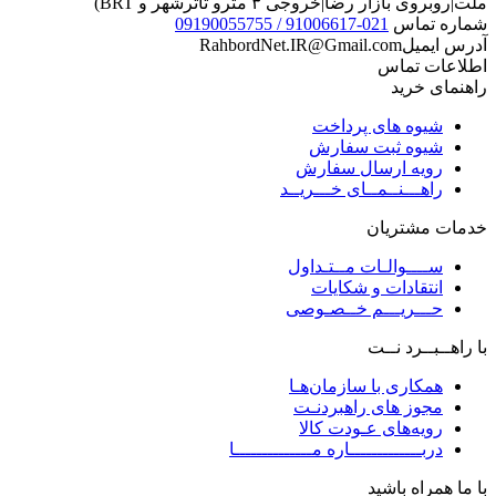
ملت|روبروی بازار رضا|خروجی ۳ مترو تاترشهر و BRT)‎‎
شماره تماس
021-91006617 / 09190055755
آدرس ایمیل
RahbordNet.IR@Gmail.com
اطلاعات تماس
راهنمای خرید
شیوه های پرداخت
شیوه ثبت سفارش
رویه ارسال سفارش
راهـــنــمــای خـــریــد
خدمات مشتریان
ســــوالـات مــتـداول
انتقادات و شکایات
حـــریـــم خــصـوصی
با راهــبــرد نــت
همکاری با سازمان‌هـا
مجوز های راهبردنـت
رویه‌های عـودت کالا
دربـــــــــــــاره مــــــــــــــا
با ما همراه باشید