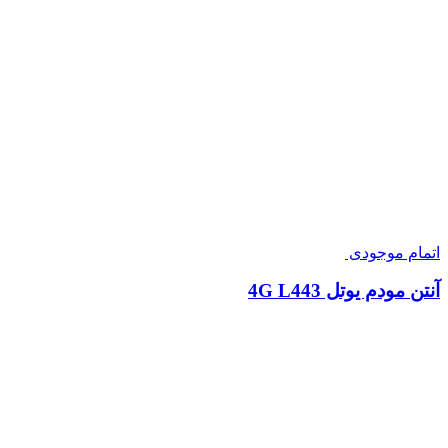
اتمام موجودی
آنتن مودم یوتل 4G L443