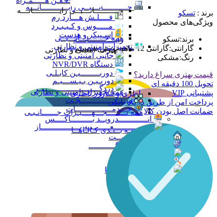
همه جـــــانـبـی تـلـفـن هـــــمـراه
جــــــــــانـــبــی رایـــــــــــانـــه
جــــــــــانـــبــی رایـــــــــــانـــه
برند :
تسکو
فــــلـش هـــارد رم
ویژگی‌های محصول
مـــــوس و کـیـبـرد
اسـپیکر و هدست
همه جــــــــــانـــبــی
برند
:
تسکو
رایـــــــــــانـــه
تجهیزات امنیتی و نظارتی
گارانتی
:
گارانتی 12 ماهه توسن سیستم
تجهیزات امنیتی و نظارتی
جانبی امنیتی و نظارتی
رنگ
:
مشکی
دستگاه NVR/DVR
دوربــــــــیـن کابـلـی
قیمت بهتری سراغ دارید؟
دوربـیـن بـیـســـیـم
تحویل 100 دقیقه ای
دزدگـــــــــــــــــــــــیـر
همه تجهیزات امنیتی و نظارتی
پشتیبانی VIP
باطری و شارژر باطری
ویـــــــــــــــــــجـت
پرداخت امن از طریق درگاه بانکی
خـــدمـــــــــــــــات
ضمانت اصل بودن کالا
همه تــــــــجـــهــــیـزات جــــــانـبـی
انــــــــــــدرویــد بـــــــــاکــــس
جــــــــــــــعـــــــبـه بــــــــــــــــاز
همه دســتـه بــنـدی کـالـاهــا
صــــفـحـه نخســت
وبــــــــــــــــلـاگـــــــــــ
پــرداخـت آنــلایــن
پـیگـیـری سـفارش
تـــمـــاس بــــا مــــا