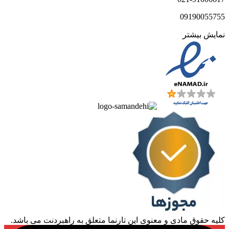
09190055755
نمایش بیشتر
کلیه حقوق مادی و معنوی این تارنما متعلق به راهبردنت می باشد.