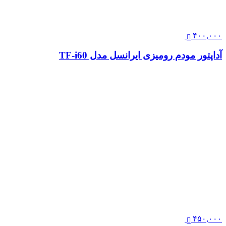
۴۰۰,۰۰۰
آداپتور مودم رومیزی ایرانسل مدل TF-i60
۴۵۰,۰۰۰