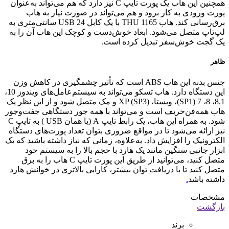
همچنین این هاب یک پورت تایپ C نیز دارد که هم می‌تواند به‌عنوان
پورت ورودی به کار برود و هم می‌تواند در صورت نیاز به هاب
برق‌رسانی کند. هاب THU 1165 با یک کابل USB 24 سانتی‌متری به
لپ‌تاپ متصل می‌شود. ابعاد خوش‌دست و کوچک این هاب آن را به
یک گجت خوش‌سفر تبدیل کرده است.
ظاهر
جنس بدنه این هاب ABS است که تأثیر چشمگیری در کاهش وزن
این دستگاه دارد. هاب تسکو می‌تواند به سیستم‌عامل‌های ویندوز 10،
8.1، 8، 7 (SP1)، ویستا، XP (SP3) و مک متصل شود و از این نظر یک
هاب همه‌فن‌حریف است و می‌تواند با همه جور دستگاهی جفت‌وجور
شود. به همراه این هاب، یک رابط تایپ A (یا همان USB ) به تایپ C
نیز ارائه می‌شود تا در مواقع ضروری بتوان تعداد پورت‌های دستگاه
الکترونیک را افزایش داد. به‌علاوه، زمانی که نیاز داشته باشید که یک
ابزار جانبی سنگین مانند یک هارد با حجم بالا را به سیستم خود
متصل کنید، می‌توانید از طریق این پورت تایپ C هاب را به برق
متصل کنید تا با دریافت توان بیشتر، کارایی بالاتری در خوانش هارد
داشته باشد
.
مشخصات
بازگشت
برند