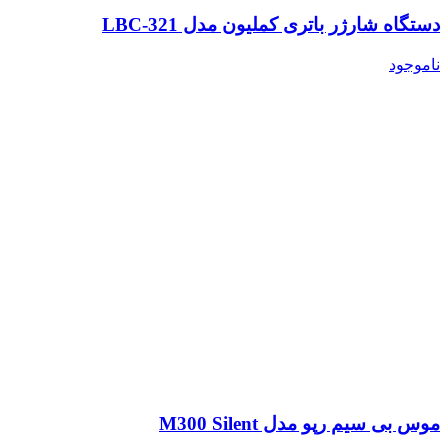
دستگاه شارژر باتری کملیون مدل LBC-321
ناموجود
موس بی سیم رپو مدل M300 Silent