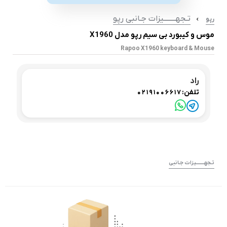
تـجهــــــــیزات جـانبی رپو
رپو
موس و کیبورد بی سیم رپو مدل X1960
Rapoo X1960 keyboard & Mouse
راد
تلفن:
02191006617
تـجهــــــــیزات جـانبی