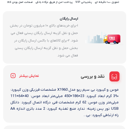
تحویل 100 دقیقه ای
پشتیبانی VIP
پرداخت امن از طریق درگاه بانکی
ضمانت اصل بودن کالا
ارسال رایگان
1-برای خریدهای بالای 10 میلیون تومان در بخش
حمل و نقل گزینه ارسال رایگان پستی فعال می
شود. 2-برای کالاهای با باکس ارسال رایگان در
بخش حمل و نقل گزینه ارسال رایگان پستی
فعال می شود.
نقد و بررسی
نمایش بیشتر
موس و کیبورد بی سیم رپو مدل X1960 مشخصات فیزیکی وزن کیبورد:
3۹۰ گرم ابعاد کیبورد: 23×186×450 میلی‌متر ابعاد موس: 40×64×111
میلی‌متر وزن موس: 62 گرم مشخصات فنی درگاه اتصال کیبورد: دانگل
USB نور پس زمینه: ندارد منبع تغذیه کیبورد: 2 عدد باتری اندازه AA
راه ارتباطی کیبورد: بی...