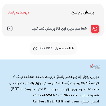
پرسش و پاسخ
0 پرسش و پاسخ
شما هم درباره این کالا پرسش ثبت کنید
شناسه محصول:
RNX1960
تهران، چهار راه ولیعصر پاساژ ابریشم طبقه همکف پلاک ۷
فروشگاه راهبُرد نِت (ضلع شمال شرقی چهار راه ولیعصر|جنب
بانک ملت|روبروی بازار رضا|خروجی ۳ مترو تاترشهر و BRT)‎‎
شماره تماس
021-91006617 / 09190055755
آدرس ایمیل
RahbordNet.IR@Gmail.com