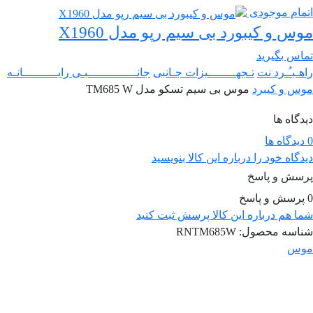
اتمام موجودی
موس و کیبورد بی سیم رپو مدل X1960
تماس بگیرید
راهـبـُـرد نت
تـجهــــــــیزات جـانبی
جانــــــــــــــبـی رایــــــــــانـه
موس و کیبرد
موس بی سیم تسکو مدل TM685 W
دیدگاه ها
0 دیدگاه ها
دیدگاه خود را درباره این کالا بنویسید
پرسش و پاسخ
0 پرسش و پاسخ
شما هم درباره این کالا پرسش ثبت کنید
شناسه محصول:
RNTM685W
موس