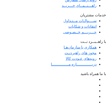
راهـــنــمــای خـــریــد
خدمات مشتریان
ســــوالـات مــتـداول
انتقادات و شکایات
حـــریـــم خــصـوصی
با راهــبــرد نــت
همکاری با سازمان‌هـا
مجوز های راهبردنـت
رویه‌های عـودت کالا
دربـــــــــــــاره مــــــــــــــا
با ما همراه باشید