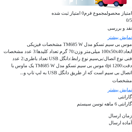
امتیاز محصول
مجموع فرم
0
امتیاز ثبت شده
0
/5
نقد و بررسی
نمایش بیشتر
موس بی سیم تسکو مدل TM685 W مشخصات فیزیکی
ابعاد:100x50x40 میلی‌متر وزن:70 گرم تعداد کلیدها:3 عدد مشخصات
فنی نوع اتصال:بی‌سیم نوع رابط:دانگل USB تعداد باطری:2 عدد
دقت:1200 dpi موس بی سیم تسکو مدل TM685 W یک ماوس با
اتصال بی سیم است که از طریق دانگل USB به لپ تاپ و...
مشخصات
نمایش بیشتر
گارانتی
گارانتی 6 ماهه توسن سیستم
زمان ارسال
آماده ارسال