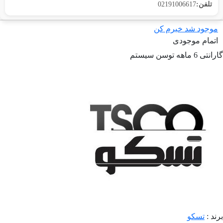
تلفن:
02191006617
موجود شد خبرم کن
اتمام موجودی
گارانتی 6 ماهه توسن سیستم
برند :
تسکو