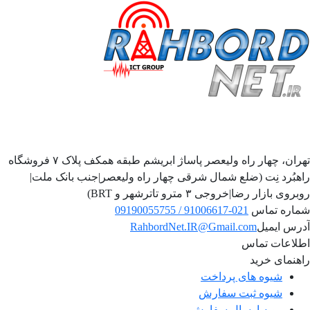
تهران، چهار راه ولیعصر پاساژ ابریشم طبقه همکف پلاک ۷ فروشگاه
راهبُرد نِت (ضلع شمال شرقی چهار راه ولیعصر|جنب بانک ملت|
روبروی بازار رضا|خروجی ۳ مترو تاترشهر و BRT)‎‎
شماره تماس
021-91006617 / 09190055755
آدرس ایمیل
RahbordNet.IR@Gmail.com
اطلاعات تماس
راهنمای خرید
شیوه های پرداخت
شیوه ثبت سفارش
رویه ارسال سفارش