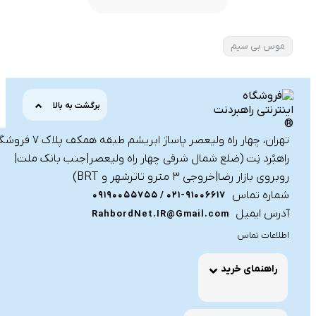
موس بی سیم
برگشت به بالا
تهران، چهار راه ولیعصر پاساژ ابریشم طبقه همکف 
راهبُرد نِت (ضلع شمال شرقی چهار راه ولیعصر|جنب بانک ملت|
روبروی بازار رضا|خروجی ۳ مترو تاترشهر و BRT)‎‎
شماره تماس
021-91006617 / 09190055755
آدرس ایمیل
RahbordNet.IR@Gmail.com
اطلاعات تماس
راهنمای خرید