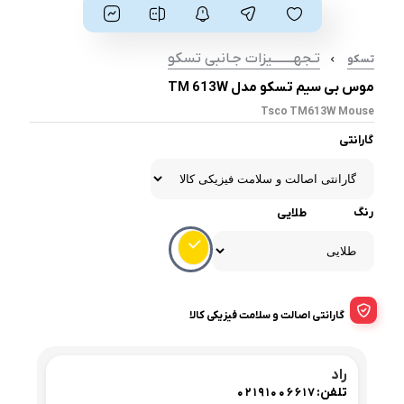
تـجهــــــــیزات جـانبی تسکو
تسکو
موس بی سیم تسکو مدل TM 613W
Tsco TM613W Mouse
گارانتی
رنگ
طلایی
گارانتی اصالت و سلامت فیزیکی کالا
راد
تلفن:
02191006617