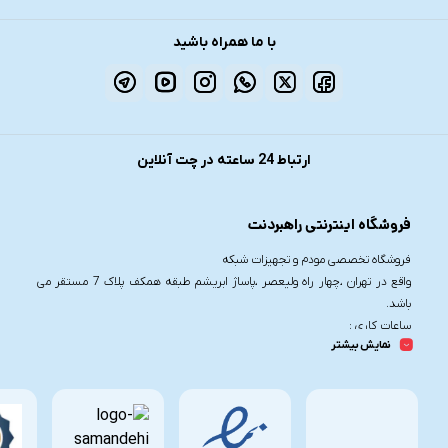
با ما همراه باشید
ارتباط 24 ساعته در چت آنلاین
فروشگاه اینترنتی راهبردنت
فروشگاه تخصصی مودم و تجهیزات شبکه
واقع در تهران ،چهار راه ولیعصر ،پاساژ ابریشم طبقه همکف پلاک 7 مستقر می
باشد.
ساعات کاری :
نمایش بیشتر
شنبه تا چهارشنبه از ساعت 9.30 تا 20
پنج شنبه از ساعت 9.30 تا 17
تلفن تماس :
021-91006617
09190055755