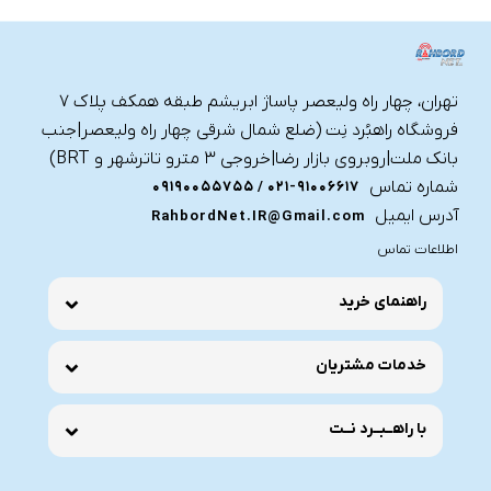
تهران، چهار راه ولیعصر پاساژ ابریشم طبقه همکف پلاک ۷
فروشگاه راهبُرد نِت (ضلع شمال شرقی چهار راه ولیعصر|جنب
بانک ملت|روبروی بازار رضا|خروجی ۳ مترو تاترشهر و BRT)‎‎
شماره تماس
021-91006617 / 09190055755
آدرس ایمیل
RahbordNet.IR@Gmail.com
اطلاعات تماس
راهنمای خرید
خدمات مشتریان
با راهــبــرد نــت