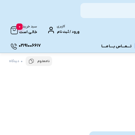
0
کاربری
سبد خرید
ورود / ثبت نام
خالی است
02191006617
تـــمـــاس بــــا مــــا
0 دیدگاه
نامعلوم
ونـی