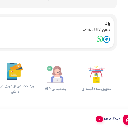
راد
تلفن:
02191006617
پرداخت امن از طریق درگ
تحویل 100 دقیقه ای
پشتیبانی VIP
بانکی
دیدگاه ها