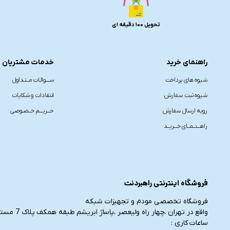
تحویل 100 دقیقه ای
راهنمای خرید
خدمات مشتریان
شیوه های پرداخت
ســــوالـات مــتـداول
شیوه ثبت سفارش
انتقادات و شکایات
رویه ارسال سفارش
حـــریـــم خــصـوصی
راهـــنــمــای خـــریــد
فروشگاه اینترنتی راهبردنت
فروشگاه تخصصی مودم و تجهیزات شبکه
واقع در تهران ،چهار راه ولیعصر ،پاساژ ابریشم طبقه همکف پلاک 7 مستقر می باشد.
ساعات کاری :