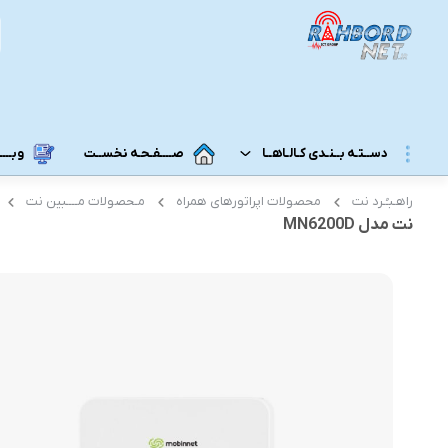
دســتـه بــنـدی کـالـاهــا
صــــفـحـه نخســت
وبــــــ
راهـبـُـرد نت
محصولات اپراتورهای همراه
مـحصولات مــــبین نت
مــودم 3G/4G/5G/TD-LTE
مــودم رومـــیـزی
نت مدل MN6200D
مودم 5G رومیزی
مـودم ADSL/VDSL/GPON
مودم 4G رومیزی
مـــحـصـولات ایــــرانـســـــــــل
مودم 3G رومیزی
مــــحـصـولات هــــــمــراه اول
مـــودم هـــــمـراه
مـــــــحـصــولات رایـــــــتـــــــل
مودم 5G همراه