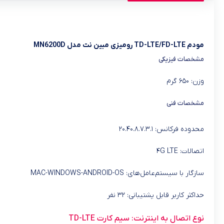
مودم TD-LTE/FD-LTE رومیزی مبین نت مدل MN6200D
مشخصات فیزیکی
وزن: ۶۵۰ گرم
مشخصات فنی
محدوده فرکانس: ۲۰.۴۰.۸.۷.۳.۱
اتصالات: ۴G LTE
سازگار با سیستم‌عامل‌های: MAC-WINDOWS-ANDROID-OS
حداکثر کاربر قابل پشتیبانی: ۳۲ نفر
نوع اتصال به اینترنت: سیم کارت TD-LTE