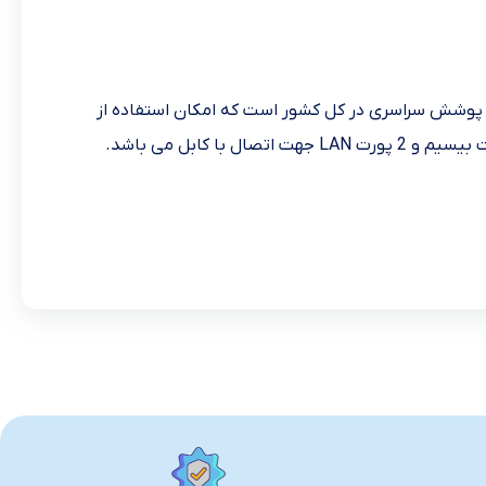
230 گیگ اینترنت 12 ماهه ….. با قابلیت جا به جایی و پوشش سراسری در کل کشور است که امکان استفاده از