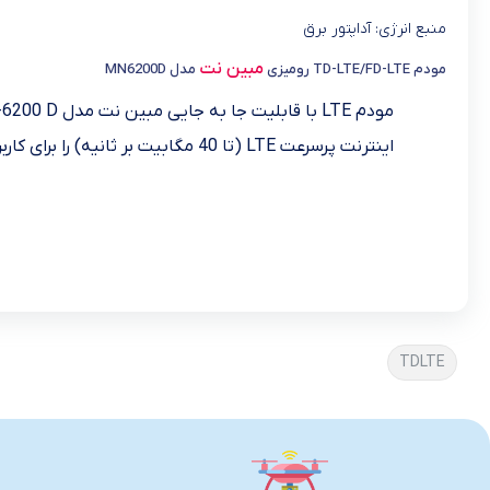
منبع انرژی: آداپتور برق
مبین نت
مودم TD-LTE/FD-LTE رومیزی
مدل MN6200D
اینترنت پرسرعت LTE (تا 40 مگابیت بر ثانیه) را برای کاربران فراهم می‌آورد. این مودم باقابلیت اتصال همزمان 32 کاربر به صورت بیسیم و 2 پورت LAN جهت اتصال با کابل می باشد.
TDLTE