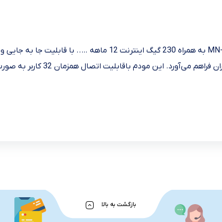
مودم LTE با قابلیت جا به جایی مبین نت مدل MN-6200 D به همراه 
بازگشت به بالا