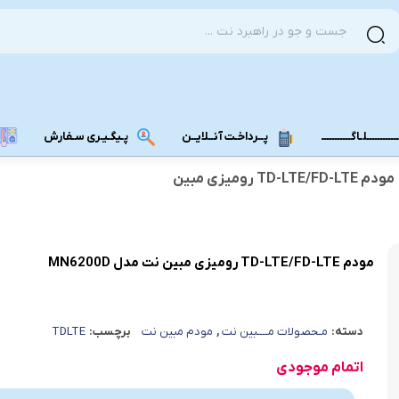
ــــــــــلـاگـــــــــــ
پــرداخـت آنــلایــن
پـیگـیـری سـفارش
مودم TD-LTE/FD-LTE رومیزی مبین
مودم دانگل 4G
مودم دانگل 3G
مـــودم بـیـر
مودم TD-LTE/FD-LTE رومیزی مبین نت مدل MN6200D
دسته:
مـحصولات مــــبین نت
,
مودم مبین نت
برچسب:
TDLTE
اتمام موجودی