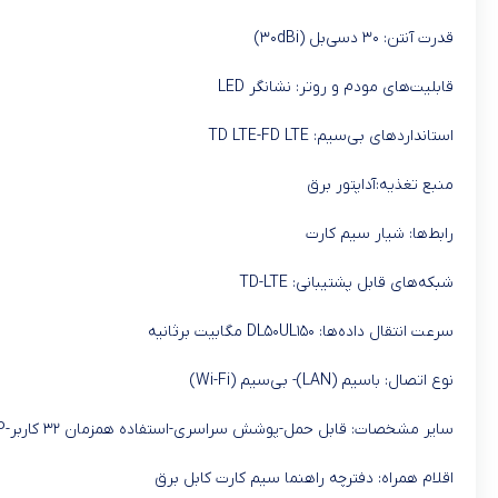
قدرت آنتن: ۳۰ دسی‌بل (۳۰dBi)
قابلیت‌های مودم و روتر: نشانگر LED
استانداردهای بی‌سیم: TD LTE-FD LTE
منبع تغذیه:آداپتور برق
رابط‌ها: شیار سیم کارت
شبکه‌های قابل پشتیبانی: TD-LTE
سرعت انتقال داده‌ها: DL۵۰UL۱۵۰ مگابیت برثانیه
نوع اتصال: باسیم (LAN)- بی‌سیم (Wi-Fi)
سایر مشخصات: قابل حمل-پوشش سراسری-استفاده همزمان ۳۲ کاربر-IP ثابت (استاتیک)
اقلام همراه: دفترچه‌ راهنما سیم کارت کابل برق