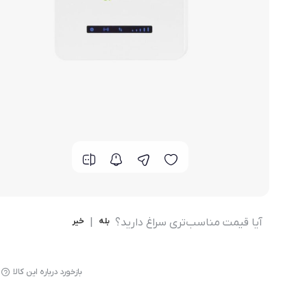
مودم 4G همراه
محصولات اپراتورهای همراه
مودم 3G همراه
تــــــــجـــهــــیـزات جــــــانـبـی
مـــــــــــودم USB
انــــــــــــدرویــد بـــــــــاکــــس
جــــــــــــــعـــــــبـه بــــــــــــــــاز
آیا قیمت مناسب‌تری سراغ دارید؟
بله
|
خیر
بازخورد درباره این کالا