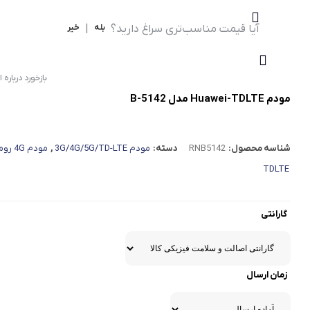
مودم 4G همراه
محصولات اپراتورهای همراه
آیا قیمت مناسب‌تری سراغ دارید؟
بله
|
خیر
مودم 3G همراه
تــــــــجـــهــــیـزات جــــــانـبـی
مـــــــــــودم USB
بازخورد درباره ا
انــــــــــــدرویــد بـــــــــاکــــس
مودم Huawei-TDLTE مدل B-5142
جــــــــــــــعـــــــبـه بــــــــــــــــاز
شناسه محصول:
RNB5142
دسته:
مودم 3G/4G/5G/TD-LTE
,
مودم 4G رومیزی
TDLTE
گارانتی
زمان ارسال