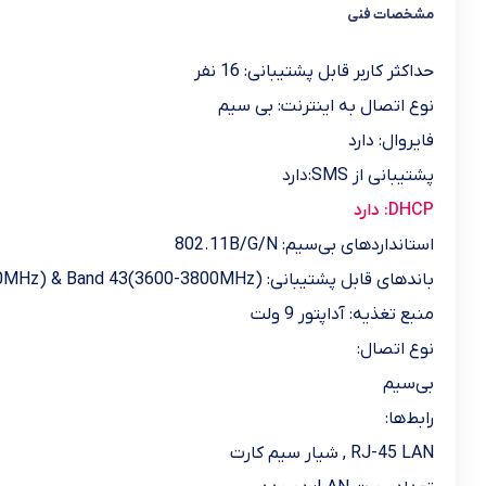
مشخصات فنی
حداکثر کاربر قابل پشتیبانی:
16 نفر
نوع اتصال به اینترنت:
بی سیم
فایروال:
دارد
پشتیبانی از SMS:دارد
DHCP:
دارد
استانداردهای بی‌سیم:
802.11B/G/N
باندهای قابل پشتیبانی:
0MHz) & Band 43(3600-3800MHz)
منبع تغذیه:
آداپتور 9 ولت
نوع اتصال:
بی‌سیم
رابط‌ها:
RJ-45 LAN , شیار سیم کارت