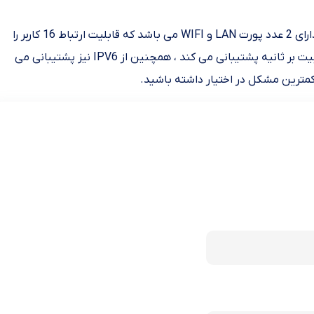
این محصول از شرکت هواوی یک مودم 4G دارای استاندارد TD-LTE می باشد که از سیم کارت TD-LTE پشتیبانی می کند،این مودم دارای 2 عدد پورت LAN و WIFI می باشد که قابلیت ارتباط 16 کاربر را
بطور همزمان دارد، شایان ذکر است که این مودم قابلیت تبادل اطلاعات را در حالت دانلود تا 120 مگابیت بر ثانیه و آپلود را تا 30 مگابیت بر ثانیه پشتیبانی می کند ، همچنین از IPV6 نیز پشتیبانی می
کمترین مشکل در اختیار داشته باشید.