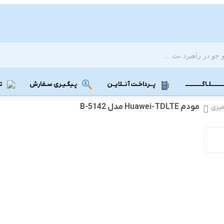
ـــــــلـاگـــــــــــ
پــرداخـت آنــلایــن
پـیگـیـری سـفارش
تـ
مودم Huawei-TDLTE مدل B-5142
مودم دانگل 4G
مودم دانگل 3G
مـــودم بـیـرونـی