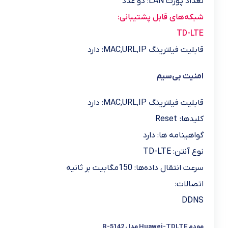
تعداد پورت LAN: دو عدد
شبکه‌های قابل پشتیبانی:
TD-LTE
قابلیت فیلترینگ MAC,URL,IP: دارد
امنیت بی‌سیم
قابلیت فیلترینگ MAC,URL,IP: دارد
کلیدها:
Reset
گواهینامه‌ ها:
دارد
نوع آنتن:
TD-LTE
سرعت انتقال داده‌ها:
150مگابیت بر ثانیه
اتصالات:
DDNS
مودم Huawei-TDLTE مدل B-5142