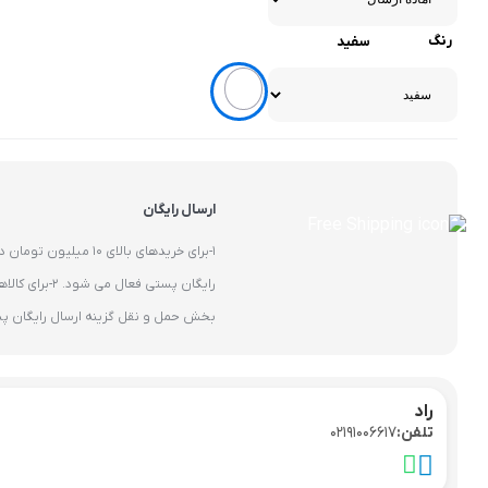
رنگ
سفید
ارسال رایگان
1-برای خریدهای بالای 10
رایگان پستی فعال 
بخش حمل و نقل گزینه ارسال رایگان پ
راد
تلفن:
02191006617