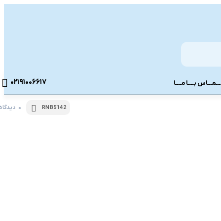
02191006617
ــمـــاس بــــا مــــا
0 دیدگاه
RNB5142