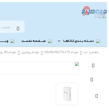
دســتـه بــنـدی کـالـاهــا
صــــفـحـه نخســت
وبـــــــــ
راهـبـُـرد نت
مودم 3G/4G/5G/TD-LTE
مودم رومیزی
مودم 4G رومیزی
مــودم رومـــیـزی
مــودم 3G/4G/5G/TD-LTE
مودم 5G رومیزی
مـودم ADSL/VDSL/GPON
مودم 4G رومیزی
مـــحـصـولات ایــــرانـســـــــــل
مودم 3G رومیزی
مــــحـصـولات هــــــمــراه اول
مـــودم هـــــمـراه
مودم 5G همراه
مـــــــحـصــولات رایـــــــتـــــــل