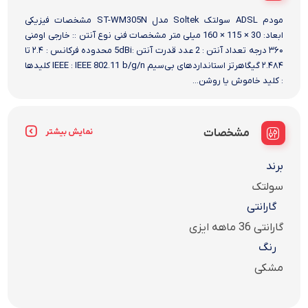
مودم ADSL سولتک Soltek مدل ST-WM305N مشخصات فیزیکی
ابعاد: 30 × 115 × 160 میلی متر مشخصات فنی نوع آنتن :: خارجی اومنی
۳۶۰ درجه تعداد آنتن : 2 عدد قدرت آنتن :5dBi محدوده فرکانس : ۲.۴ تا
۲.۴۸۴ گیگاهرتز استانداردهای بی‌سیم IEEE : IEEE 802.11 b/g/n کلیدها
: کلید خاموش یا روشن...
مشخصات
نمایش بیشتر
برند
سولتک
گارانتی
گارانتی 36 ماهه ایزی
رنگ
مشکی