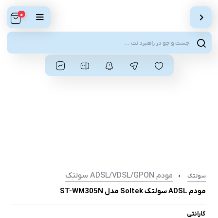
0
ts
ch
مودم ADSL/VDSL/GPON سولتک
سولتک
مودم ADSL سولتک Soltek مدل ST-WM305N
گارانتی