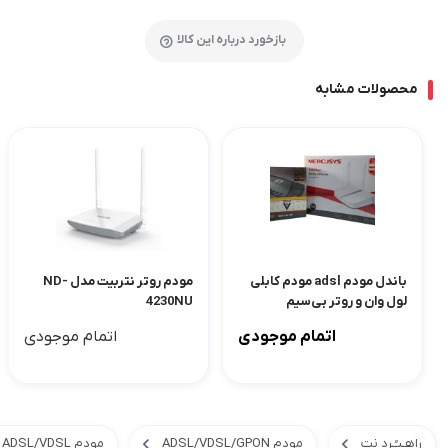
بازخورد درباره این کالا
محصولات مشابه
باندل مودم adsl مودم کابلی
مودم روتر نتربیت مدل ND-
لول وان و روتر بی‌سیم
4230NU
مرکوسیس
اتمام موجودی
اتمام موجودی
راهـبـُـرد نت
مودم ADSL/VDSL/GPON
مودم ADSL/VDSL