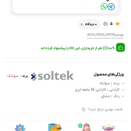
(1)
5
0 دیدگاه
مودم ADSL/VDSL/GPON
100% (1) نفر از خریداران، این کالا را پیشنهاد کرده اند
ویژگی‌های محصول
سولتک
برند :
:
برند
سولتک
:
گارانتی
گارانتی 36 ماهه ایزی
:
رنگ
مشکی
قیمت بهتری سراغ دارید؟