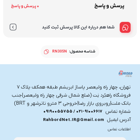
پرسش و پاسخ
0 پرسش و پاسخ
شما هم درباره این کالا پرسش ثبت کنید
شناسه محصول:
RN305N
تهران، چهار راه ولیعصر پاساژ ابریشم طبقه همکف پلاک ۷
فروشگاه راهبُرد نِت (ضلع شمال شرقی چهار راه ولیعصر|جنب
بانک ملت|روبروی بازار رضا|خروجی ۳ مترو تاترشهر و BRT)‎‎
شماره تماس
021-91006617 / 09190055755
آدرس ایمیل
RahbordNet.IR@Gmail.com
اطلاعات تماس