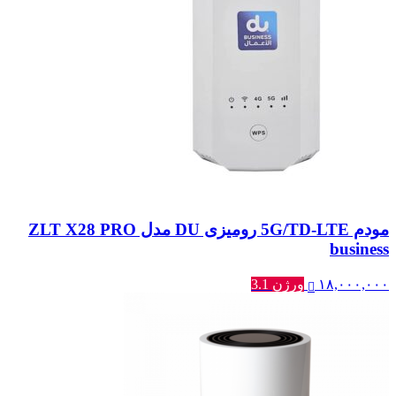
مودم 5G/TD-LTE رومیزی DU مدل ZLT X28 PRO
business
۱۸,۰۰۰,۰۰۰
ورژن 3.1