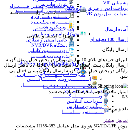
پشتیبانی VIP
شارژر وایـرلس
همه جـــــانـبـی تـلـفـن هـــــمـراه
پرداخت امن از طریق درگاه بانکی
جــــــــــانـــبــی رایـــــــــــانـــه
جــــــــــانـــبــی رایـــــــــــانـــه
ضمانت اصل بودن کالا
فــــلـش هـــارد رم
مـــــوس و کـیـبـرد
اسـپیکر و هدست
همه جــــــــــانـــبــی
آماده ارسال
رایـــــــــــانـــه
تجهیزات امنیتی و نظارتی
تجهیزات امنیتی و نظارتی
ارسال 100 دقیقه ای
جانبی امنیتی و نظارتی
دستگاه NVR/DVR
ارسال رایگان
دوربــــــــیـن کابـلـی
دوربـیـن بـیـســـیـم
1-برای خریدهای بالای 10 میلیون تومان در بخش حمل و نقل گزینه
دزدگـــــــــــــــــــــــیـر
همه تجهیزات امنیتی و نظارتی
باطری و شارژر باطری
ارسال رایگان پستی فعال می شود. 2-برای کالاهای با باکس ارسال
ویـــــــــــــــــــجـت
رایگان در بخش حمل و نقل گزینه ارسال رایگان پستی فعال می
خـــدمـــــــــــــــات
همه تــــــــجـــهــــیـزات جــــــانـبـی
شود.
انــــــــــــدرویــد بـــــــــاکــــس
جــــــــــــــعـــــــبـه بــــــــــــــــاز
همه دســتـه بــنـدی کـالـاهــا
صــــفـحـه نخســت
امتیاز محصول
مجموع فرم
0
امتیاز ثبت شده
وبــــــــــــــــلـاگـــــــــــ
0
/5
پــرداخـت آنــلایــن
پـیگـیـری سـفارش
نقد و بررسی
تـــمـــاس بــــا مــــا
نمایش بیشتر
مودم 5G/TD-LTE هواوی مدل عمانتل H155-383 مشخصات