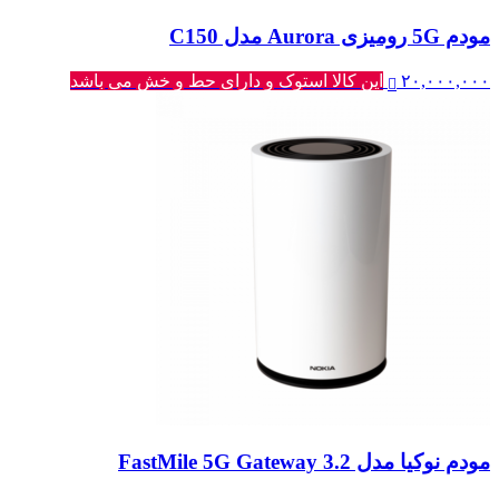
مودم 5G رومیزی Aurora مدل C150
۲۰,۰۰۰,۰۰۰
این کالا استوک و دارای حط و خش می باشد
مودم نوکیا مدل FastMile 5G Gateway 3.2