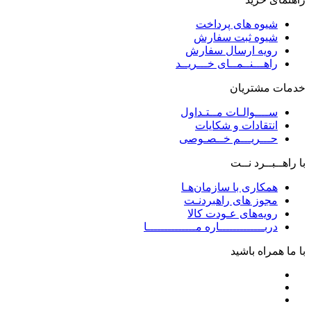
شیوه های پرداخت
شیوه ثبت سفارش
رویه ارسال سفارش
راهـــنــمــای خـــریــد
خدمات مشتریان
ســــوالـات مــتـداول
انتقادات و شکایات
حـــریـــم خــصـوصی
با راهــبــرد نــت
همکاری با سازمان‌هـا
مجوز های راهبردنـت
رویه‌های عـودت کالا
دربـــــــــــــاره مــــــــــــــا
با ما همراه باشید