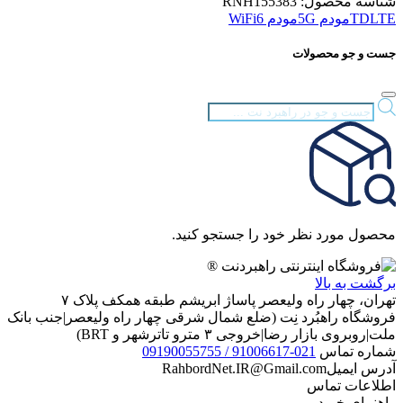
شناسه محصول:
RNH155383
TDLTE
مودم 5G
مودم WiFi6
جست و جو محصولات
Products
search
محصول مورد نظر خود را جستجو کنید.
برگشت به بالا
تهران، چهار راه ولیعصر پاساژ ابریشم طبقه همکف پلاک ۷
فروشگاه راهبُرد نِت (ضلع شمال شرقی چهار راه ولیعصر|جنب بانک
ملت|روبروی بازار رضا|خروجی ۳ مترو تاترشهر و BRT)‎‎
شماره تماس
021-91006617 / 09190055755
آدرس ایمیل
RahbordNet.IR@Gmail.com
اطلاعات تماس
راهنمای خرید