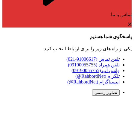
تماس با ما
پاسخگوی شما هستیم
یکی از راه های زیر را برای ارتباط انتخاب کنید
تلفن تماس (91006617-021)
تلفن همراه (09190055755)
واتس آپ (09190055755)
تلگرام (RahbordNet@)
اینستاگرام (RahbordNet@)
تصاویر رسمی