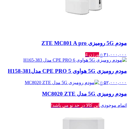
مودم 5G رومیزی ZTE MC801 A pro
۳۱,۰۰۰,۰۰۰
ورژن 4
مودم رومیزی 5G هواوی CPE PRO 5 مدلH158-381
۵۲,۰۰۰,۰۰۰
مودم رومیزی 5G مدل MC8020 ZTE
اتمام موجودی
این کالا در حد نو می باشد!