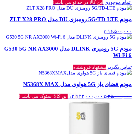
اتمام موجودی
این کالا در حد نو می باشد!
مودم 5G/TD-LTE رومیزی DU مدل ZLT X28 PRO
۱۶,۵۰۰,۰۰۰
مودم 5G رومیزی DLINK مدل G530 5G NR AX3000
Wi-Fi 6
تماس بگیرید
پیشنهاد فروشنده
مودم فضای باز 5G هواوی مدل N5368X MAX
قیمت
قیمت
۲۵,۰۰۰,۰۰۰
۲۲,۰۰۰,۰۰۰
۱۲
این کالا استوک می باشد !
اصلی:
فعلی:
۲۵,۰۰۰,۰۰۰ تومان
۲۲,۰۰۰,۰۰۰ تومان.
بود.