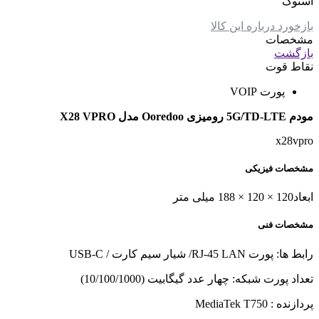
استوک
بازخورد درباره این کالا
مشخصات
بازگشت
نقاط قوت
پورت VOIP
مودم 5G/TD-LTE رومیزی Ooredoo مدل X28 VPRO
x28vpro
مشخصات فیزیکی
ابعاد
120 × 120 × 188 میلی متر
مشخصات فنی
رابط‌‌ ها:
پورت RJ-45 LAN/ شیار سیم کارت / USB-C
تعداد پورت شبکه:
چهار عدد گیگابیت (10/100/1000)
پردازنده : MediaTek T750