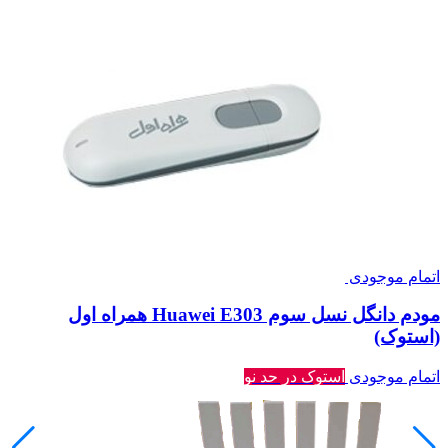
اتمام موجودی
مودم دانگل نسل سوم Huawei E303 همراه اول
(استوک)
اتمام موجودی
استوک در حد نو