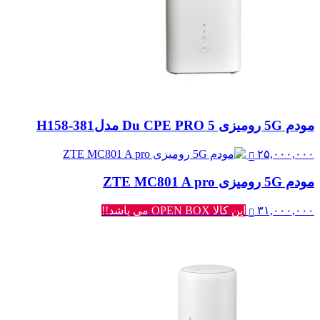
مودم 5G رومیزی Du CPE PRO 5 مدلH158-381
۲۵,۰۰۰,۰۰۰
مودم 5G رومیزی ZTE MC801 A pro
۳۱,۰۰۰,۰۰۰
این کالا OPEN BOX می باشد!!