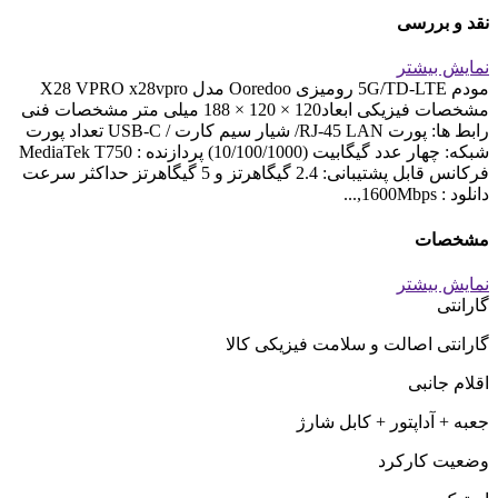
نقد و بررسی
نمایش بیشتر
مودم 5G/TD-LTE رومیزی Ooredoo مدل X28 VPRO x28vpro
مشخصات فیزیکی ابعاد120 × 120 × 188 میلی متر مشخصات فنی
رابط‌‌ ها: پورت RJ-45 LAN/ شیار سیم کارت / USB-C تعداد پورت
شبکه: چهار عدد گیگابیت (10/100/1000) پردازنده : MediaTek T750
فرکانس قابل پشتیبانی: 2.4 گیگاهرتز و 5 گیگاهرتز حداکثر سرعت
دانلود : 1600Mbps,...
مشخصات
نمایش بیشتر
گارانتی
گارانتی اصالت و سلامت فیزیکی کالا
اقلام جانبی
جعبه + آداپتور + کابل شارژ
وضعیت کارکرد