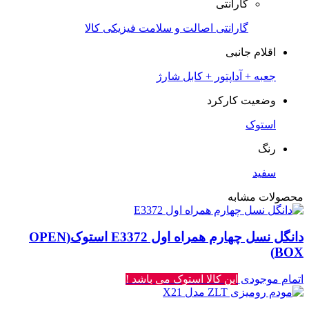
گارانتی
گارانتی اصالت و سلامت فیزیکی کالا
اقلام جانبی
جعبه + آداپتور + کابل شارژ
وضعیت کارکرد
استوک
رنگ
سفید
محصولات مشابه
دانگل نسل چهارم همراه اول E3372 استوک(OPEN
BOX)
اتمام موجودی
این کالا استوک می باشد !