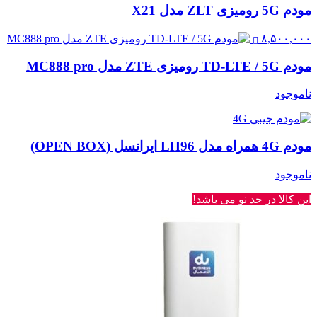
مودم 5G رومیزی ZLT مدل X21
۸,۵۰۰,۰۰۰
مودم TD-LTE / 5G رومیزی ZTE مدل MC888 pro
ناموجود
مودم 4G همراه مدل LH96 ایرانسل (OPEN BOX)
ناموجود
این کالا در حد نو می باشد!