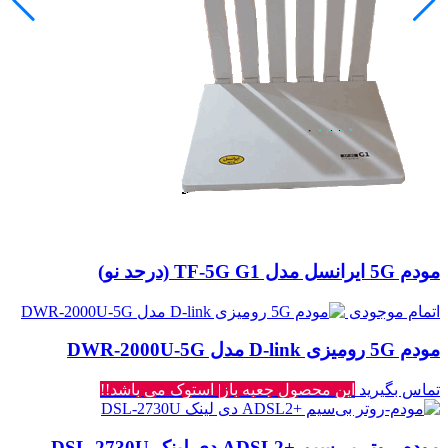
مودم 5G ایرانسل مدل TF-5G G1 (درحد نو)
اتمام موجودی
مودم 5G رومیزی D-link مدل DWR-2000U-5G
تماس بگیرید
این محصول جعبه باز| استوک می باشد!!
مودم-روتر بی‌سیم +ADSL2 دی لینک DSL-2730U