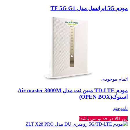
مودم 5G ایرانسل مدل TF-5G G1
اتمام موجودی
مودم TD-LTE مبین نت مدل Air master 3000M
استوک(OPEN BOX)
ناموجود
این کالا در حد نو می باشد!