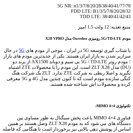
5G NR: n1/3/7/8/20/28/38/40/41/77/78
FDD LTE: B1/3/5/7/8/20/28/32
TDD LTE: 38/40/41/42/43
منبع تغذیه: 12 ولت 1.5 امپر
مودم 5G/TD-LTE رومیزی Ooredoo مدل X28 VPRO
با شتاب‌ گیری توسعه 5G در ایران ، موجی از مودم‌ های
5G
در حال
سرازیر شدن به بازار ایران هستند. یکی از جدیدترین مودم های بازار
؛ مودم روتر 5G / TD-LTE بی سیم و دوباند AX1500 از برند دو
(DU) مدل ZLT X28 است. این مودم را با محصولات ZTE اشتباه
نگیرید و اصلا ربطی به شرکت ZTE ندارد. ZLT یک شرکت هنگ‌
کنگی سازنده مودم است که تا کنون چندین مدل 4G و 5G معرفی
کرده و محصولات‌ اش شناخته شده هستند.
تکنولوژی MIMO 4×4:
فناوری MIMO 4×4 باعث پخش سیگنال به طور مساوی بین
دستگاه های می شود که به مودم ZLT X28 وصل هستند بر همین
اساس از پوشش دهی بالایی نیز برخوردار است تا هنگامی که فاصله