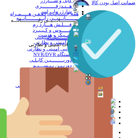
کابل و شـــارژر
ضمانت اصل بودن کالا
هــنـدزفـــــــــری
شارژر وایـرلس
همه جـــــانـبـی تـلـفـن هـــــمـراه
جــــــــــانـــبــی رایـــــــــــانـــه
جــــــــــانـــبــی رایـــــــــــانـــه
فــــلـش هـــارد رم
مـــــوس و کـیـبـرد
اسـپیکر و هدست
همه جــــــــــانـــبــی
رایـــــــــــانـــه
تجهیزات امنیتی و نظارتی
تجهیزات امنیتی و نظارتی
جانبی امنیتی و نظارتی
دستگاه NVR/DVR
دوربــــــــیـن کابـلـی
دوربـیـن بـیـســـیـم
دزدگـــــــــــــــــــــــیـر
همه تجهیزات امنیتی و نظارتی
باطری و شارژر باطری
ویـــــــــــــــــــجـت
خـــدمـــــــــــــــات
همه تــــــــجـــهــــیـزات جــــــانـبـی
انــــــــــــدرویــد بـــــــــاکــــس
جــــــــــــــعـــــــبـه بــــــــــــــــاز
همه دســتـه بــنـدی کـالـاهــا
صــــفـحـه نخســت
وبــــــــــــــــلـاگـــــــــــ
پــرداخـت آنــلایــن
پـیگـیـری سـفارش
تـــمـــاس بــــا مــــا