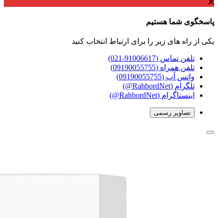
پاسخگوی شما هستیم
یکی از راه های زیر را برای ارتباط انتخاب کنید
تلفن تماس (91006617-021)
تلفن همراه (09190055755)
واتس آپ (09190055755)
تلگرام (RahbordNet@)
اینستاگرام (RahbordNet@)
تصاویر رسمی