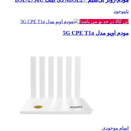
ناموجود
این کالا در حد نو می باشد!
مودم اوپو مدل 5G CPE T1a
اتمام موجودی