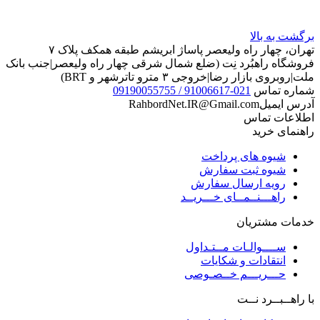
برگشت به بالا
تهران، چهار راه ولیعصر پاساژ ابریشم طبقه همکف پلاک ۷
فروشگاه راهبُرد نِت (ضلع شمال شرقی چهار راه ولیعصر|جنب بانک
ملت|روبروی بازار رضا|خروجی ۳ مترو تاترشهر و BRT)‎‎
شماره تماس
021-91006617 / 09190055755
آدرس ایمیل
RahbordNet.IR@Gmail.com
اطلاعات تماس
راهنمای خرید
شیوه های پرداخت
شیوه ثبت سفارش
رویه ارسال سفارش
راهـــنــمــای خـــریــد
خدمات مشتریان
ســــوالـات مــتـداول
انتقادات و شکایات
حـــریـــم خــصـوصی
با راهــبــرد نــت