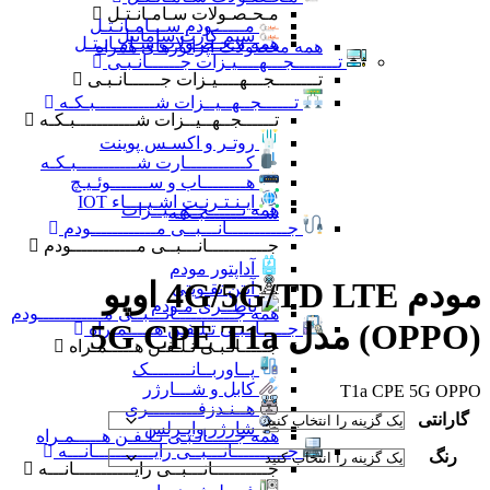
مـحـصـولات سـامـانـتـل
مــــــودم ســـامـانـتـل
سیم کارت سامانتل
همه مـحـصـولات سـامـانـتـل
همه محصولات اپراتورهای همراه
تــــــــجـــهــــیـزات جــــــانـبـی
تــــــــجـــهــــیـزات جــــــانـبـی
تــــــجــهــیــزات شـــــــــــبـکـه
تــــــجــهــیــزات شـــــــــــبـکـه
روتـر و اکسـس پوینت
کـــــــــــارت شـــــــــــبـکـه
هــــــــاب و ســـــــوئـیـچ
ایـنـتـرنـت اشـیــــاء IOT
همه تــــــجــهــیــزات
شـــــــــــبـکـه
جـــــــــــانـــبــی مــــــــــــودم
جـــــــــــانـــبــی مــــــــــــودم
آداپتور مودم
مودم 4G/5G/TD LTE اوپو
آنتن تقـویتی
باطــری مـودم
همه جـــــــــــانـــبــی مــــــــــــودم
(OPPO) مدل 5G CPE T1a
جـــــانـبـی تـلـفـن هـــــمـراه
جـــــانـبـی تـلـفـن هـــــمـراه
پــاوربــانــــــــک
کابل و شـــارژر
T1a CPE 5G OPPO
هــنـدزفـــــــــری
گارانتی
شارژر وایـرلس
همه جـــــانـبـی تـلـفـن هـــــمـراه
جــــــــــانـــبــی رایـــــــــــانـــه
رنگ
جــــــــــانـــبــی رایـــــــــــانـــه