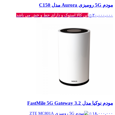
مودم 5G رومیزی Aurora مدل C150
بود.
۲۰,۰۰۰,۰۰۰
این کالا استوک و دارای حط و خش می باشد
مودم نوکیا مدل FastMile 5G Gateway 3.2
۱۸,۰۰۰,۰۰۰