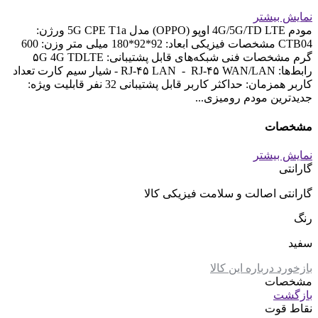
نمایش بیشتر
مودم 4G/5G/TD LTE اوپو (OPPO) مدل 5G CPE T1a ورژن:
CTB04 مشخصات فیزیکی ابعاد: 92*92*180 میلی متر وزن: 600
گرم مشخصات فنی شبکه‌های قابل پشتیبانی: ۵G 4G TDLTE
رابط‌ها: RJ-۴۵ LAN - RJ-۴۵ WAN/LAN - شیار سیم کارت تعداد
کاربر همزمان: حداکثر کاربر قابل پشتیبانی 32 نفر قابلیت ویژه:
جدیدترین مودم رومیزی...
مشخصات
نمایش بیشتر
گارانتی
گارانتی اصالت و سلامت فیزیکی کالا
رنگ
سفید
بازخورد درباره این کالا
مشخصات
بازگشت
نقاط قوت