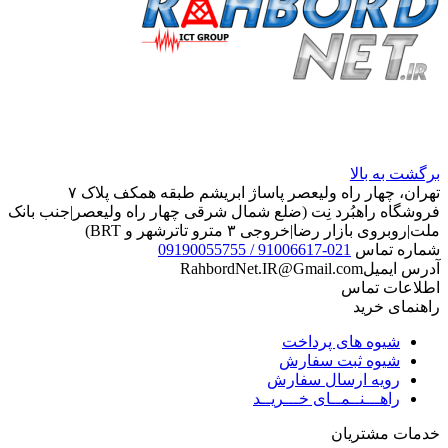
برگشت به بالا
تهران، چهار راه ولیعصر پاساژ ابریشم طبقه همکف پلاک ۷
فروشگاه راهبُرد نِت (ضلع شمال شرقی چهار راه ولیعصر|جنب بانک
ملت|روبروی بازار رضا|خروجی ۳ مترو تاترشهر و BRT)‎‎
شماره تماس
021-91006617 / 09190055755
آدرس ایمیل
RahbordNet.IR@Gmail.com
اطلاعات تماس
راهنمای خرید
شیوه های پرداخت
شیوه ثبت سفارش
رویه ارسال سفارش
راهـــنــمــای خـــریــد
خدمات مشتریان