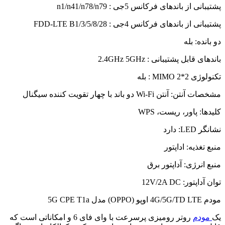
پشتیبانی از باندهای فرکانس 5جی : n1/n41/n78/n79
پشتیبانی از باندهای فرکانس 4جی : FDD-LTE B1/3/5/8/28
دو بانده: بله
باندهای قابل پشتیبانی : 2.4GHz 5GHz
تکنولوژی MIMO 2*2 : بله
مشخصات آنتن: آنتن Wi-Fi دو باند با چهار تقویت کننده سیگنال
کلیدها: پاور، ریست، WPS
نشانگر LED: دارد
منبع تغذیه: اداپتور
منبع انرژی: آداپتور برق
توان آداپتور: 12V/2A DC
مودم 4G/5G/TD LTE اوپو (OPPO) مدل 5G CPE T1a
یک
مودم
روتر رومیزی پرسرعت با وای فای 6 و امکاناتی است که