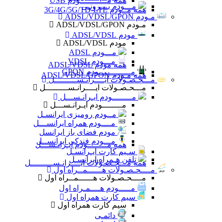
همه مـــــــــــودم USB
مـــودم بـیـرونـی
همه مــودم 3G/4G/5G/TD-LTE
مـودم ADSL/VDSL/GPON
مـودم ADSL/VDSL/GPON
مودم ADSL/VDSL
مودم ADSL/VDSL
مـــودم ADSL
مـــودم VDSL
همه مودم ADSL/VDSL
مـــــــــــــودم GPON
همه مـودم ADSL/VDSL/GPON
مـــحـصـولات ایــــرانـســـــــــل
مـــحـصـولات ایــــرانـســـــــــل
مــــــــودم ایـرانـســـل
مــــــــودم ایـرانـســـل
مــودم رومیزی ایرانسـل
مــــودم همراه ایرانســـل
مودم فضای باز ایرانسل
مـــودم فندکی ایرانســل
همه مــــــــودم ایـرانـســـل
سـیم کارت ایـرانسـل
تلفن هـمراه ایرانسـل
همه مـــحـصـولات ایــــرانـســـــــــل
مــــحـصـولات هــــــمــراه اول
مــــحـصـولات هــــــمــراه اول
مـــــودم هــــمـراه اول
سیم کارت همراه اول
سیم کارت همراه اول
دائمـی