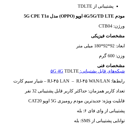
پشتیبانی از TDLTE
مودم 4G/5G/TD LTE اوپو (OPPO) مدل 5G CPE T1a
ورژن: CTB04
مشخصات فیزیکی
ابعاد: 92*92*180 میلی متر
وزن: 600 گرم
مشخصات فنی
شبکه‌های قابل پشتیبانی: ۵G 4G
TDLTE
رابط‌ها: RJ-۴۵ LAN – RJ-۴۵ WAN/LAN – شیار سیم کارت
تعداد کاربر همزمان: حداکثر کاربر قابل پشتیبانی 32 نفر
قابلیت ویژه: جدیدترین مودم رومیزی 5G اوپو CAT20
پشتیبانی از وای فای ۶: بله
توانایی پشتیبانی از SMS: بله