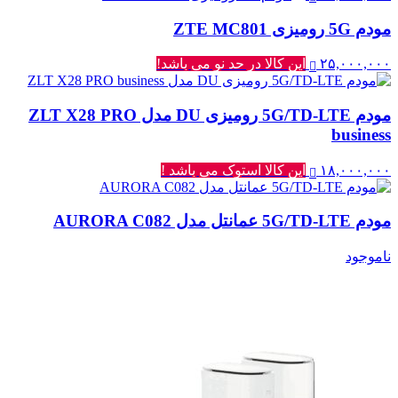
مودم 5G رومیزی ZTE MC801
۲۵,۰۰۰,۰۰۰
این کالا در حد نو می باشد!
مودم 5G/TD-LTE رومیزی DU مدل ZLT X28 PRO
business
۱۸,۰۰۰,۰۰۰
این کالا استوک می باشد !
مودم 5G/TD-LTE عمانتل مدل AURORA C082
ناموجود