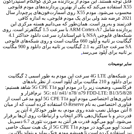
قابل توجه هستند. این مودم از پردازنده مرکزی کوالکام اسنپدراگون
X55 استفاده می‌کند که یکی از بهترین پردازنده‌های مودم فایوجی
محسوب می‌شود. مودم X55 روی اسمارت‌فون‌های پرچم‌دار سال
2021 عرضه شد ولی برای یک مودم فایوجی، به اندازه کافی
قدرتمند و به‌روز است. همان‌طور که می‌دانیم هسته مرکزی این
پردازنده شامل ARM Cortex-A7 با سرعت 1.5 گیگاهرتز است. روی
شبکه‌های فایوجی NSA یا غیراستاندارد سرعت دانلود حداکثر 4.1
گیگابیت بر ثانیه و آپلود 660 مگابیت است و روی شبکه‌های فایوجی
SA سرعت حداکثر به 2.1 گیگابیت بر ثانیه برای دانلود و 900 مگابیت
بر ثانیه برای آپلود می‌رسد
.
سایر توضیحات
در شبکه‌های 4G LTE سرعت این مودم به طور اسمی 2 گیگابیت
برای دانلود و 210 مگابیت برای آپلود است. از نظر باندهای
فرکانسی، وضعیت زیر را در مودم اوپو 5G CPE T1a شاهد هستیم:
5G: n1/ n41/ n78/ n79 FDD-LTE: B1/3/5/8/28 نرم‌افزار و
فناوری‌های اختصاصی مودم اوپو 5G CPE T1a اوپو مدعی است از
فناوری اختصاصی به نام O-Reserve استفاده کرده است که از میان
8 آنتن موبایل نصب شده روی مودم، به طور خودکار 4 آنتن پر
قدرت‌تر و با سیگنال‌دهی بالاتر انتخاب و ارتباطات روی آن‌ها برقرار
می‌شود. اوپو می‌گوید قدرت هر آنتن به صورت تئوری 6.7 دسی‌بل
است: اوپو می‌گوید در مودم 5G CPE T1a از یک هیت سینک خاصی
نیز استفاده کرده است تا همیشه مودم خنک بماند و بتواند بالاترین