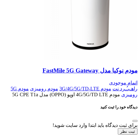
مودم نوکیا مدل FastMile 5G Gateway
اتمام موجودی
راهـبـُـرد نت
مودم 3G/4G/5G/TD-LTE
مودم رومیزی
مودم 5G
رومیزی
مودم 4G/5G/TD LTE اوپو (OPPO) مدل 5G CPE T1a
دیدگاه خود را ثبت کنید
برای ثبت دیدگاه باید ابتدا وارد سایت شوید!
ثبت نظر