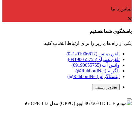
تماس با ما
پاسخگوی شما هستیم
یکی از راه های زیر را برای ارتباط انتخاب کنید
تلفن تماس (91006617-021)
تلفن همراه (09190055755)
واتس آپ (09190055755)
تلگرام (RahbordNet@)
اینستاگرام (RahbordNet@)
تصاویر رسمی