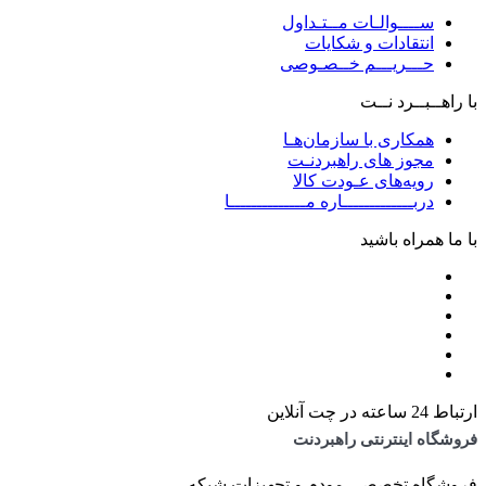
ســــوالـات مــتـداول
انتقادات و شکایات
حـــریـــم خــصـوصی
با راهــبــرد نــت
همکاری با سازمان‌هـا
مجوز های راهبردنـت
رویه‌های عـودت کالا
دربـــــــــــــاره مــــــــــــــا
با ما همراه باشید
ارتباط 24 ساعته در چت آنلاین
فروشگاه اینترنتی راهبردنت
فروشگاه تخصصی مودم و تجهیزات شبکه