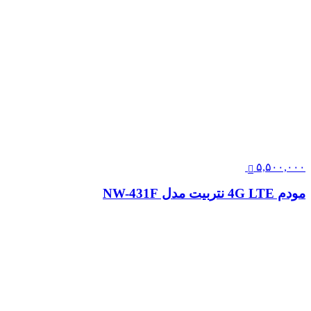
۵,۵۰۰,۰۰۰
مودم 4G LTE نتربیت مدل NW-431F