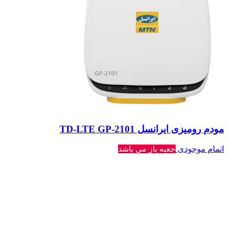
مودم رومیزی ایرانسل TD-LTE GP-2101
اتمام موجودی
جعبه باز می باشد