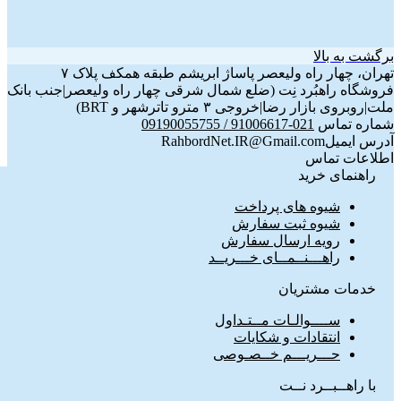
برگشت به بالا
تهران، چهار راه ولیعصر پاساژ ابریشم طبقه همکف پلاک ۷
فروشگاه راهبُرد نِت (ضلع شمال شرقی چهار راه ولیعصر|جنب بانک
ملت|روبروی بازار رضا|خروجی ۳ مترو تاترشهر و BRT)‎‎
شماره تماس
021-91006617 / 09190055755
آدرس ایمیل
RahbordNet.IR@Gmail.com
اطلاعات تماس
راهنمای خرید
شیوه های پرداخت
شیوه ثبت سفارش
رویه ارسال سفارش
راهـــنــمــای خـــریــد
خدمات مشتریان
ســــوالـات مــتـداول
انتقادات و شکایات
حـــریـــم خــصـوصی
با راهــبــرد نــت