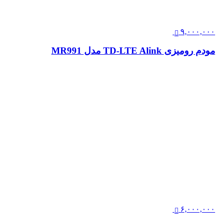
۹,۰۰۰,۰۰۰
مودم رومیزی TD-LTE Alink مدل MR991
۶,۰۰۰,۰۰۰