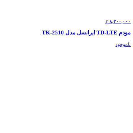
۸,۳۰۰,۰۰۰
مودم TD-LTE ایرانسل مدل TK-2510
ناموجود