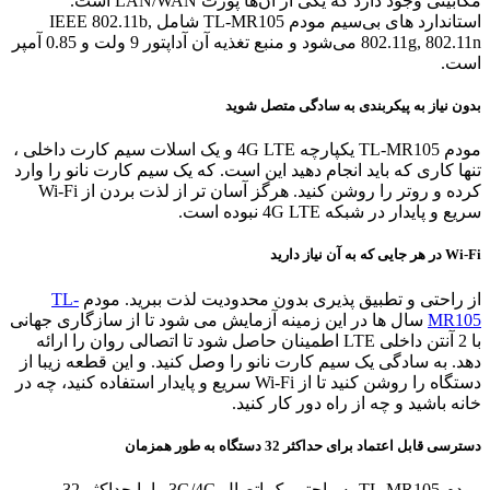
مگابیتی وجود دارد که یکی از آن‌ها پورت LAN/WAN است.
استاندارد های بی‌سیم مودم TL-MR105 شامل IEEE 802.11b,
802.11g, 802.11n می‌شود و منبع تغذیه آن آداپتور 9 ولت و 0.85 آمپر
است.
بدون نیاز به پیکربندی به سادگی متصل شوید
مودم TL-MR105 یکپارچه 4G LTE و یک اسلات سیم کارت داخلی ،
تنها کاری که باید انجام دهید این است. که یک سیم کارت نانو را وارد
کرده و روتر را روشن کنید. هرگز آسان تر از لذت بردن از Wi-Fi
سریع و پایدار در شبکه 4G LTE نبوده است.
Wi-Fi در هر جایی که به آن نیاز دارید
از راحتی و تطبیق پذیری بدون محدودیت لذت ببرید. مودم
TL-
MR105
سال‌ ها در این زمینه آزمایش می شود تا از سازگاری جهانی
با 2 آنتن داخلی LTE اطمینان حاصل شود تا اتصالی روان را ارائه
دهد. به سادگی یک سیم کارت نانو را وصل کنید. و این قطعه زیبا از
دستگاه را روشن کنید تا از Wi-Fi سریع و پایدار استفاده کنید، چه در
خانه باشید و چه از راه دور کار کنید.
دسترسی قابل اعتماد برای حداکثر 32 دستگاه به طور همزمان
مودم TL-MR105 به راحتی یک اتصال 3G/4G را با حداکثر 32