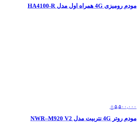
مودم رومیزی 4G همراه اول مدل HA4100-R
۵,۵۰۰,۰۰۰
مودم روتر 4G نتربیت مدل NWR–M920 V2