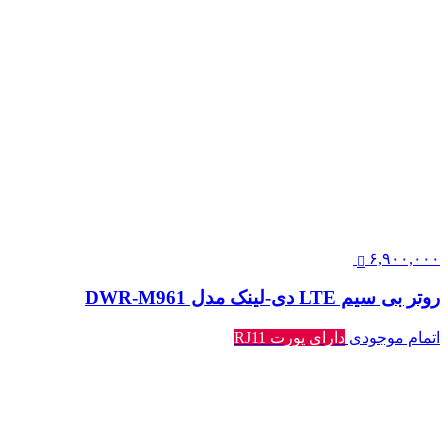
۶,۹۰۰,۰۰۰
روتر بی سیم LTE دی-لینک مدل DWR-M961
اتمام موجودی
دارای پورت RJ11