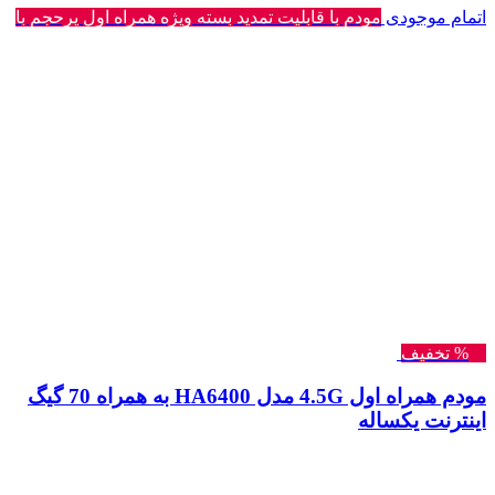
اتمام موجودی
مودم با قابلیت تمدید بسته ویژه همراه اول پرحجم با
20% تخفیف
مودم همراه اول 4.5G مدل HA6400 به همراه 70 گیگ
اینترنت یکساله