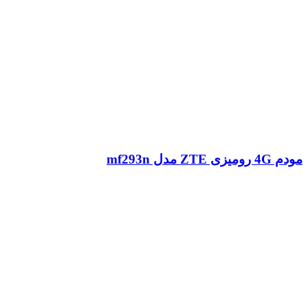
مودم 4G رومیزی ZTE مدل mf293n