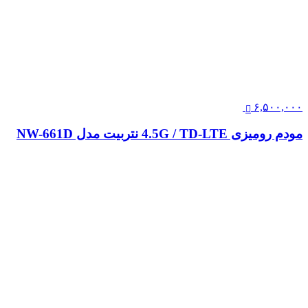
۶,۵۰۰,۰۰۰
مودم رومیزی 4.5G / TD-LTE نتربیت مدل NW-661D