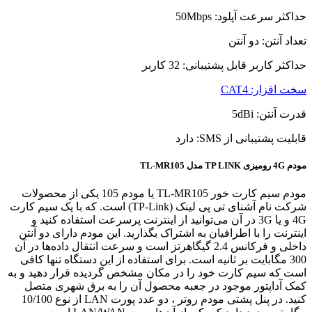
حداکثر سرعت آپلود:
50Mbps
تعداد آنتن:
دو آنتن
حداکثر کاربر قابل پشتیبانی:
32 کاربر
سخت افزار:
CAT4
قدرت آنتن:
5dBi
قابلیت پشتیبانی از SMS:
دارد
مودم 4G رومیزی TP LINK مدل TL-MR105
مودم سیم کارت خور TL-MR105 یا مودم 105 یکی از محصولات
شرکت نام‌ آشنای تی پی لینک (TP-Link) است. که با یک سیم کارت
4G و یا 3G در آن می‌توانید از اینترنت پرسرعت استفاده کنید و
اینترنت را با اطرافیان به اشتراک بگذارید. این مودم دارای دو آنتن
داخلی و فرکانس 2.4 گیگاهرتز است و سرعت انتقال داده‌ها در آن
300 مگابایت بر ثانیه است. برای استفاده از این دستگاه تنها کافی
است که سیم‌ کارت خود را در مکان مشخص گردیده قرار دهید و به
کمک آداپتور موجود در جعبه محصول آن را به برق شهری متصل
کنید. در پنل پشتی مودم روتر ، دو عدد پورت LAN از نوع 10/100