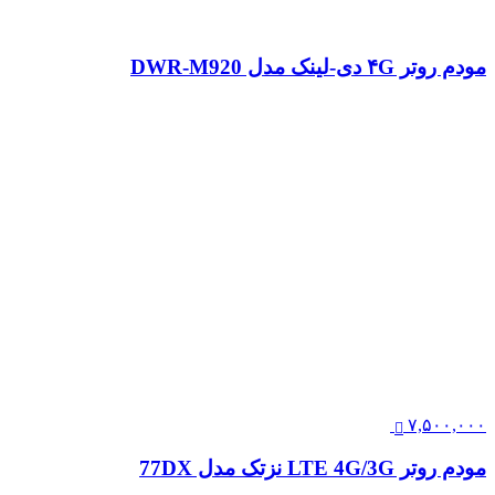
مودم روتر ۴G دی-لینک مدل DWR-M920
۷,۵۰۰,۰۰۰
مودم روتر LTE 4G/3G نزتک مدل 77DX