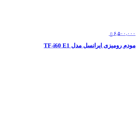
۶,۵۰۰,۰۰۰
مودم رومیزی ایرانسل مدل TF-i60 E1