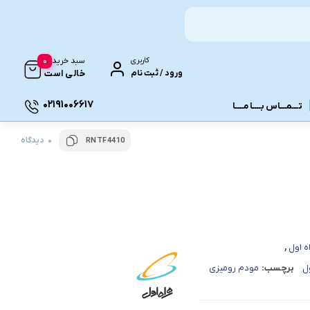
0
کاربری
سبد خرید
ورود / ثبت نام
خالی است
02191006617
تـــمـــاس بــــا مــــا
0 دیدگاه
RNTF4410
ونـی
ه اول
,
ل
برچسب:
مودم رومیزی