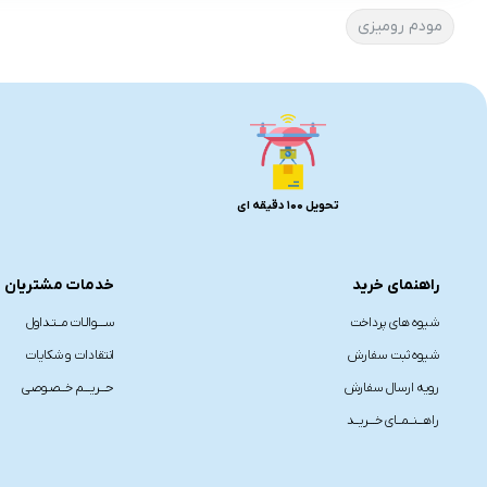
مودم رومیزی
تحویل 100 دقیقه ای
راهنمای خرید
خدمات مشتریان
شیوه های پرداخت
ســــوالـات مــتـداول
شیوه ثبت سفارش
انتقادات و شکایات
رویه ارسال سفارش
حـــریـــم خــصـوصی
راهـــنــمــای خـــریــد