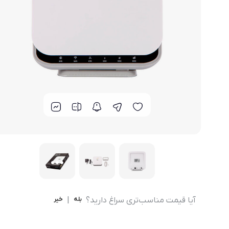
مودم 4G همراه
محصولات اپراتورهای همراه
مودم 3G همراه
تــــــــجـــهــــیـزات جــــــانـبـی
مـــــــــــودم USB
انــــــــــــدرویــد بـــــــــاکــــس
جــــــــــــــعـــــــبـه بــــــــــــــــاز
آیا قیمت مناسب‌تری سراغ دارید؟
بله
|
خیر