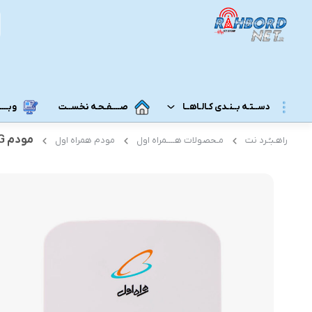
دســتـه بــنـدی کـالـاهــا
صــــفـحـه نخســت
وبــــــ
مودم 4G رومیزی همراه اول مدل TF44-10
راهـبـُـرد نت
مـحصولات هــــمراه اول
مودم همراه اول
مــودم 3G/4G/5G/TD-LTE
مــودم رومـــیـزی
مودم 5G رومیزی
مـودم ADSL/VDSL/GPON
مودم 4G رومیزی
مـــحـصـولات ایــــرانـســـــــــل
مودم 3G رومیزی
مــــحـصـولات هــــــمــراه اول
مـــودم هـــــمـراه
مـــــــحـصــولات رایـــــــتـــــــل
مودم 5G همراه