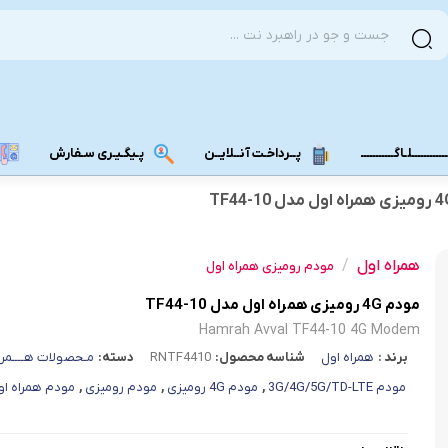
ــــــــــلـاگـــــــــــ
پــرداخـت آنــلایــن
پـیگـیـری سـفارش
مودم دانگل 4G
مودم دانگل 3G
همراه اول
/
مودم رومیزی همراه اول
مـــودم بـیـر
مودم 4G رومیزی همراه اول مدل TF44-10
Hamrah Avval TF44-10 4G Modem
برند :
همراه اول
شناسه محصول:
RNTF4410
دسته:
مـحصولات هــــمرا
مودم 3G/4G/5G/TD-LTE
,
مودم 4G رومیزی
,
مودم رومیزی
,
مودم همراه او