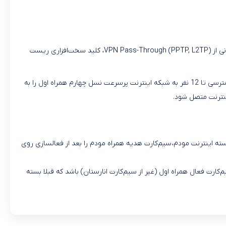
مودم TF44-10 یک مودم 4G رومیزی (روتر) است که از طریق آداپتور برق روشن شده و با قراردادن یک سیم کارت نسل چهارم همراه اول در آن امکان دسترسی تا 12 نفر به شبکه اینترنت پرسرعت نسل چهارم همراه اول را به
بسته اینترنت مودم، سیم‌کارت هدیه همراه مودم را بعد از فعالسازی روی
ارت فعال همراه اول (غیر از سیم‌کارت انارستان) باشد که قبلا بسته