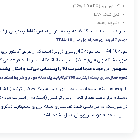
آداپتور برق (12v/ 1.0 A DC)
کابل شبکه LAN
دفترچه راهنما
سایر قابلیت ها: کلید WPS، قابلیت فیلتر بر اساسMAC، پشتیبانی از NAT & UPNP (برای بازی)، پشتیبانی از WEP/WPA/WPA2/WPA2 Mixed، پشتیبانی از VPN Pass-Through (PPTP, L2TP)، کلید سخت‌افزاری ریست
مودم 4G رومیزی همراه اول مدل TF44-10
صورت شبکه وای فای (Wi-Fi) تا سرعت 300 مگابیت بر ثانیه فراهم می کند. همچنین یک کاربر از طریق پورت LAN، می تواند به مودم جهت استفاده از اینترنت متصل شود.
همچنین این مودم صرفا اینترنت 4G را پشتیبانی می‌کند و امکان پشتیبانی از اینترنت 3G را ندارد.
نحوه فعال‌سازی بسته اینترنت 300 گیگابایت یک ساله مودم و شرایط استفاده از آن
با توجه به اینکه بسته اینترنت، بر روی اولین سیم‌کارت قرار گرفته (با
دستگاه قرار دهید.بعد از انجام اولین تراکنش (استفاده از اینترنت مودم)، بسته اینترنت ظرف مدت 24 
در صورتیکه به هر دلیلی قصد فعالسازی بسته برروی سیم‌کارت دیگری را د
اینترنت هدیه مودم برروی آن فعال نشده باشد.