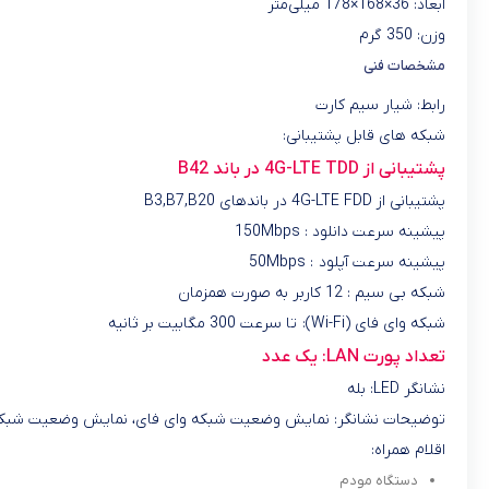
ابعاد: 36×168×178 میلی‌متر
وزن: 350 گرم
مشخصات فنی
رابط: شیار سیم کارت
شبکه های قابل پشتیبانی:
پشتیبانی از 4G-LTE TDD در باند B42
پشتیبانی از 4G-LTE FDD در باندهای B3,B7,B20
پیشینه سرعت دانلود : 150Mbps
پیشینه سرعت آپلود : 50Mbps
شبکه بی سیم : 12 کاربر به صورت همزمان
شبکه وای فای (Wi-Fi): تا سرعت 300 مگابیت بر ثانیه
تعداد پورت LAN: یک عدد
نشانگر LED: بله
توضیحات نشانگر: نمایش وضعیت شبکه وای فای، نمایش وضعیت شبکه دی
اقلام همراه:
دستگاه مودم