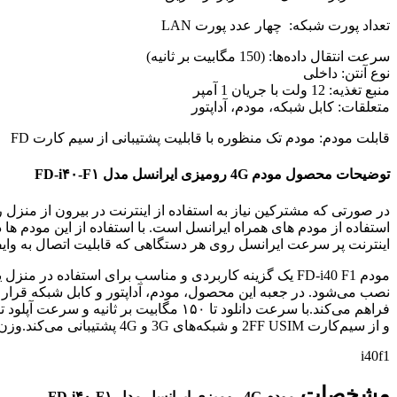
تعداد پورت شبکه: چهار عدد پورت LAN
سرعت انتقال داده‌ها: (150 مگابیت بر ثانیه)
نوع آنتن: داخلی
منبع تغذیه: 12 ولت با جریان 1 آمپر
متعلقات: کابل شبکه، مودم، آداپتور
قابلت مودم: مودم تک منظوره با قابلیت پشتیبانی از سیم کارت FD
توضیحات محصول
مودم 4G رومیزی ایرانسل مدل FD-i۴۰-F۱
در صورتی که مشترکین نیاز به استفاده از اینترنت در بیرون از منزل
اینترنت پر سرعت ایرانسل روی هر دستگاهی که قابلیت اتصال به وایفا
و از سیم‌کارت 2FF USIM و شبکه‌های 3G و 4G پشتیبانی می‌کند.وزن 468 گرمی آن نیز حمل و جابجایی دستگاه را آسان کرده است.
i40f1
مشخصات
مودم 4G رومیزی ایرانسل مدل FD-i۴۰-F۱