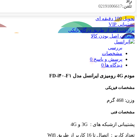
راد
02191006617
تلفن:
تحویل 100 دقیقه ای
پشتیبانی VIP
پرداخت امن از طریق درگاه بانکی
ضمانت اصل بودن کالا
بررسی
مشخصات
پرسش و پاسخ
دیدگاه ها
مودم 4G رومیزی ایرانسل مدل FD-i۴۰-F۱
مشخصات فیزیکی
وزن: 468 گرم
مشخصات فنی
پشتیبانی ازشبکه های : 3G و 4G
تعداد کاربر : اتصال تا 16 کاربر از طریق Wifi