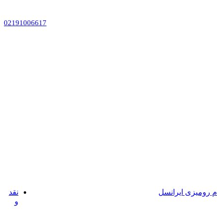
02191006617
 رومیزی ایرانسل
نقد
و