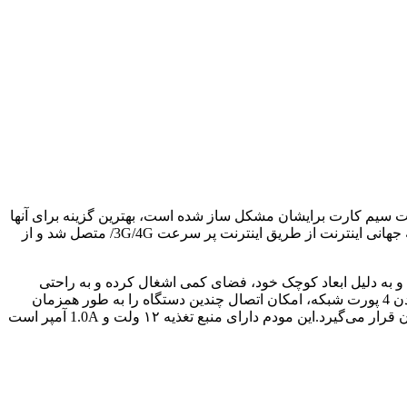
ترنت سیم کارت برایشان مشکل ساز شده است، بهترین گزینه برای آنها
استفاده از مودم های همراه ایرانسل است. با استفاده از این مودم ها در هرکجا که پوشش شبکه ایرانسل وجود داشته باشد می توان به شبکه جهانی اینترنت از طریق اینترنت پر سرعت 3G/4G/ متصل شد و از
 برای استفاده در منزل یا محل کار است. این مودم از پروتکل‌های IPv4 و IPv6 پشتیبانی می‌کند و به دلیل ابعاد کوچک خود، فضای کمی اشغال کرده و به راحتی
نصب می‌شود. در جعبه این محصول، مودم، آداپتور و کابل شبکه قرار دارد.مودم FD-i40 F1 با پشتیبانی از حداکثر ۱۶ کاربر همزمان و دارا بودن 4 پورت شبکه، امکان اتصال چندین دستگاه را به طور همزمان
فراهم می‌کند.با سرعت دانلود تا ۱۵۰ مگابیت بر ثانیه و سرعت آپلود تا ۵۰ مگابیت بر ثانیه، تجربه‌ای سریع و پایدار از اینترنت در اختیار کاربران قرار می‌گیرد.این مودم دارای منبع تغذیه ۱۲ ولت و 1.0A آمپر است