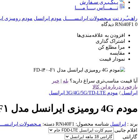
پـیگـیـری سـفارش
تـــمـــاس بــــا مــــا
راهـبـُـرد نت
مـحصولات ایرانـســـــل
مودم ایرانسل
مودم رومیزی ای
0 دیدگاه
RNi40F1
افزودن به علاقه‌مندی‌ها
اشتراک گذاری
مرا مطلع کن
مقایسه
نمودار قیمت
آیا قیمت مناسب‌تری سراغ دارید؟
بله
|
خیر
بازخورد درباره این کالا
ایرانسل
/
مودم 3G/4G/5G/TD-LTE ایرانسل
مودم 4G رومیزی ایرانسل مدل FD-i۴۰-F۱
برند :
ایرانسل
شناسه محصول:
RNi40F1
دسته:
مـحصولات ایرانـســـ
اقلام جانبی
گارانتی