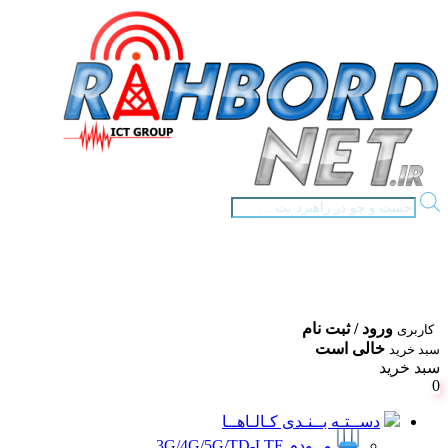
Products
search
ورود / ثبت نام
کاربری
خالی است
سبد خرید
سبد خرید
0
دســتـه بــنـدی کـالـاهــا
مــودم 3G/4G/5G/TD-LTE