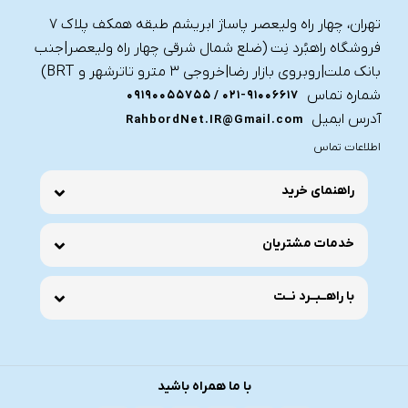
تهران، چهار راه ولیعصر پاساژ ابریشم طبقه همکف پلاک ۷
فروشگاه راهبُرد نِت (ضلع شمال شرقی چهار راه ولیعصر|جنب
بانک ملت|روبروی بازار رضا|خروجی ۳ مترو تاترشهر و BRT)‎‎
شماره تماس
021-91006617 / 09190055755
آدرس ایمیل
RahbordNet.IR@Gmail.com
اطلاعات تماس
راهنمای خرید
خدمات مشتریان
با راهــبــرد نــت
با ما همراه باشید