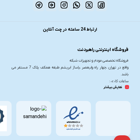
ارتباط 24 ساعته در چت آنلاین
فروشگاه اینترنتی راهبردنت
فروشگاه تخصصی مودم و تجهیزات شبکه
واقع در تهران ،چهار راه ولیعصر ،پاساژ ابریشم طبقه همکف پلاک 7 مستقر می
باشد.
ساعات کاری :
نمایش بیشتر
شنبه تا چهارشنبه از ساعت 9.30 تا 20
پنج شنبه از ساعت 9.30 تا 17
تلفن تماس :
021-91006617
09190055755