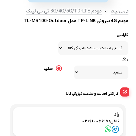
مودم 3G/4G/5G/TD-LTE تی پی لینک
تی پی لینک
مودم 4G بیرونی TP-LINK مدل TL-MR100-Outdoor
گارانتی
رنگ
سفید
گارانتی اصالت و سلامت فیزیکی کالا
راد
تلفن:
02191006617