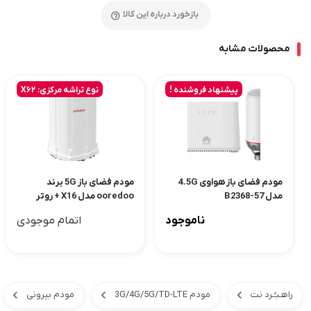
بازخورد درباره این کالا
محصولات مشابه
پیشنهاد فروشنده !
نوع تراشه مرکزی: X62
مودم فضای باز هواوی 4.5G
مودم فضای باز 5G برند
مدل B2368-57
ooredoo مدل X16 + روتر
اکسس پوینت
ناموجود
اتمام موجودی
راهـبـُـرد نت
مودم 3G/4G/5G/TD-LTE
مودم بیرونی