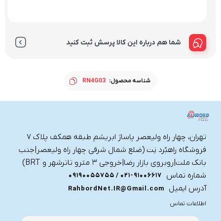
شما هم درباره این کالا پرسش ثبت کنید
شناسه محصول:
RN4G03
تهران، چهار راه ولیعصر پاساژ ابریشم طبقه همکف پلاک ۷
فروشگاه راهبُرد نِت (ضلع شمال شرقی چهار راه ولیعصر|جنب
بانک ملت|روبروی بازار رضا|خروجی ۳ مترو تاترشهر و BRT)‎‎
شماره تماس
021-91006617 / 09190055755
آدرس ایمیل
RahbordNet.IR@Gmail.com
اطلاعات تماس