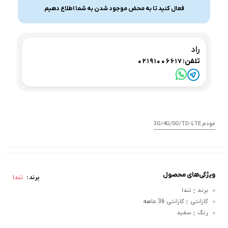
فعال کنید تا به محض موجود شدن به شما اطلاع دهیم
راد
تلفن:
02191006617
مودم 3G/4G/5G/TD-LTE
ویژگی‌های محصول
تندا
برند :
:
برند
تندا
:
گارانتی
گارانتی 36 ماهه
:
رنگ
سفید