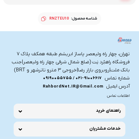
شناسه محصول:
RNZTEU10
تهران، چهار راه ولیعصر پاساژ ابریشم طبقه همکف پلاک ۷
فروشگاه راهبُرد نِت (ضلع شمال شرقی چهار راه ولیعصر|جنب
بانک ملت|روبروی بازار رضا|خروجی ۳ مترو تاترشهر و BRT)‎‎
شماره تماس
021-91006617 / 09190055755
آدرس ایمیل
RahbordNet.IR@Gmail.com
اطلاعات تماس
راهنمای خرید
خدمات مشتریان