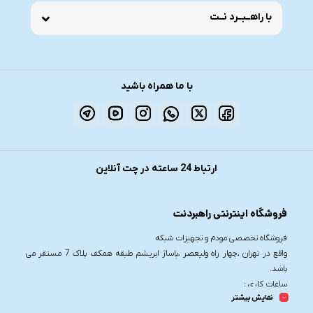
با راهــبــرد نــت
با ما همراه باشید
ارتباط 24 ساعته در چت آنلاین
فروشگاه اینترنتی راهبردنت
فروشگاه تخصصی مودم و تجهیزات شبکه
واقع در تهران ،چهار راه ولیعصر ،پاساژ ابریشم طبقه همکف پلاک 7 مستقر می
باشد.
ساعات کاری :
نمایش بیشتر
شنبه تا چهارشنبه از ساعت 9.30 تا 20