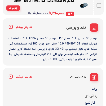
مودم 4G همراه گریتن مدل GRAYTEN GT10S
جزئیات
۵,۱۰۰,۰۰۰
۵,۲۹۰,۰۰۰
۴
نقد و بررسی
نمایش بیشتر
مودم ۴G جیبی ZTE مدل U10 مودم ۴G جیبی ZTE U10s مشخصات
فیزیکی ابعاد: 108*59.89* 16.9 میلی متر وزن: 100گرم مشخصات فنی
شبکه های قابل پشتیبانی: 3G 4G دارای وایرلس: بله تعداد کاربر اتصال
هزمان: 32 نفر باند فرکانس وای فای: 2.4 هرتز دارای صفحه نمایش: بله
منبع تغذیه: باتری ظرفیت باتری : 3000 میلی...
مشخصات
نمایش بیشتر
برند
زد تی ای
گارانتی