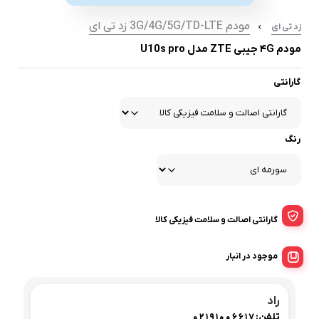
مودم 3G/4G/5G/TD-LTE زد تی ای
زد تی ای
مودم ۴G جیبی ZTE مدل U10s pro
گارانتی
رنگ
گارانتی اصالت و سلامت فیزیکی کالا
موجود در انبار
راد
تلفن:
02191006617