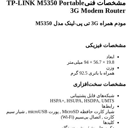
مشخصات فنیTP-LINK M5350 Portable
3G Modem Router
مودم همراه 3G تی پی-لینک مدل M5350
مشخصات فیزیکی
ابعاد
19.8 × 56.7 × 94 میلی‌متر
وزن
همراه با باتری 92.5 گرم
مشخصات سخت‌افزاری
شبکه‌های قابل پشتیبانی
HSPA+, HSUPA, HSDPA, UMTS
رابط‌ها
شیار کارت حافظه MicroSD , پورت microUSB , شیار سیم
کارت , اتصال بی‌سیم (Wi-Fi)
کلیدها
دکمه خاموش/روشن دستگاه