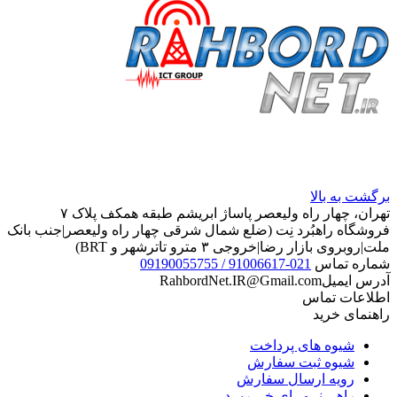
برگشت به بالا
تهران، چهار راه ولیعصر پاساژ ابریشم طبقه همکف پلاک ۷
فروشگاه راهبُرد نِت (ضلع شمال شرقی چهار راه ولیعصر|جنب بانک
ملت|روبروی بازار رضا|خروجی ۳ مترو تاترشهر و BRT)‎‎
شماره تماس
021-91006617 / 09190055755
آدرس ایمیل
RahbordNet.IR@Gmail.com
اطلاعات تماس
راهنمای خرید
شیوه های پرداخت
شیوه ثبت سفارش
رویه ارسال سفارش
راهـــنــمــای خـــریــد