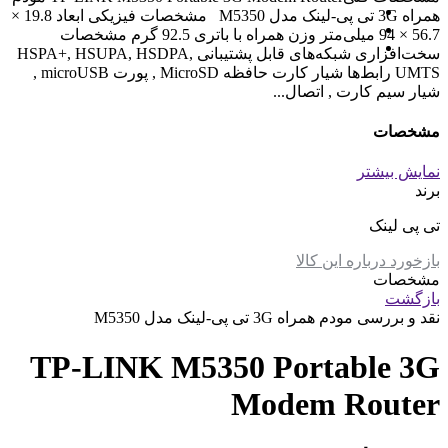
همراه 3G تی پی-لینک مدل M5350 مشخصات فیزیکی ابعاد 19.8 ×
56.7 × 94 میلی‌متر وزن همراه با باتری 92.5 گرم مشخصات
سخت‌افزاری شبکه‌های قابل پشتیبانی HSPA+, HSUPA, HSDPA,
UMTS رابط‌ها شیار کارت حافظه MicroSD , پورت microUSB ,
شیار سیم کارت , اتصال...
مشخصات
نمایش بیشتر
برند
تی پی لینک
بازخورد درباره این کالا
مشخصات
بازگشت
نقد و بررسی
مودم همراه 3G تی پی-لینک مدل M5350
TP-LINK M5350 Portable 3G
Modem Router