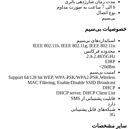
مدت زمان شارژدهی باتری
6 الی 7 ساعت به صورت مداوم
نوع اتصال
بی‌سیم
خصوصیات بی‌سیم
استانداردهای بی‌سیم
IEEE 802.11b, IEEE 802.11g, IEEE 802.11n
محدوده فرکانس
2.4-2.4835GHz
EIRP
20dBm>
امنیت بی‌سیم
Support 64/128 bit WEP, WPA-PSK/WPA2-PSK,Wireless
MAC Filtering, Enable/Disable SSID Broadcast
DHCP
DHCP server, DHCP Client List
قابلیت پشتیبانی از SMS
دارد
شبکه‌های قابل پشتیبانی
3G
سایر مشخصات