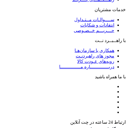
خدمات مشتریان
ســــوالـات مــتـداول
انتقادات و شکایات
حـــریـــم خــصـوصی
با راهــبــرد نــت
همکاری با سازمان‌هـا
مجوز های راهبردنـت
رویه‌های عـودت کالا
دربـــــــــــــاره مــــــــــــــا
با ما همراه باشید
ارتباط 24 ساعته در چت آنلاین