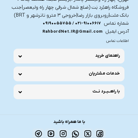
فروشگاه راهبُرد نِت (ضلع شمال شرقی چهار راه ولیعصر|جنب
بانک ملت|روبروی بازار رضا|خروجی ۳ مترو تاترشهر و BRT)‎‎
شماره تماس
021-91006617 / 09190055755
آدرس ایمیل
RahbordNet.IR@Gmail.com
اطلاعات تماس
راهنمای خرید
خدمات مشتریان
با راهــبــرد نــت
با ما همراه باشید