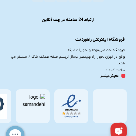
ارتباط 24 ساعته در چت آنلاین
فروشگاه اینترنتی راهبردنت
فروشگاه تخصصی مودم و تجهیزات شبکه
واقع در تهران ،چهار راه ولیعصر ،پاساژ ابریشم طبقه همکف پلاک 7 مستقر می
باشد.
ساعات کاری :
نمایش بیشتر
شنبه تا چهارشنبه از ساعت 9.30 تا 20
پنج شنبه از ساعت 9.30 تا 17
تلفن تماس :
021-91006617
09190055755