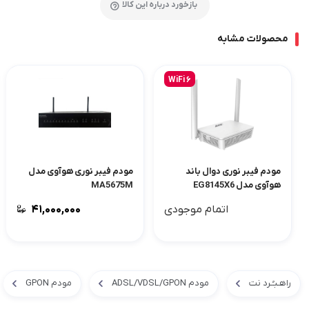
بازخورد درباره این کالا
محصولات مشابه
WiFi 6
مودم فیبر نوری دوال باند
مودم فیبر نوری هوآوی مدل
هوآوی مدل EG8145X6
MA5675M
اتمام موجودی
۴۱,۰۰۰,۰۰۰
راهـبـُـرد نت
مودم ADSL/VDSL/GPON
مودم GPON