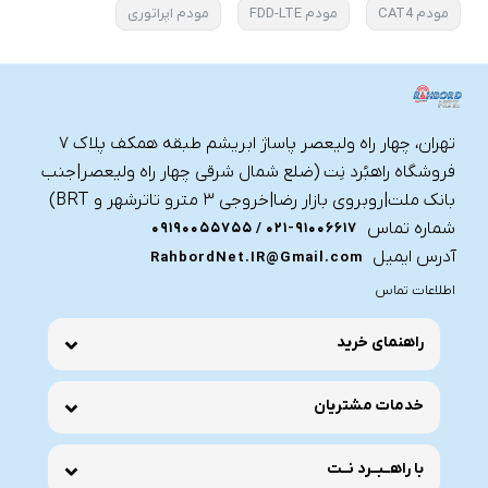
مودم CAT4
مودم FDD-LTE
مودم اپراتوری
تهران، چهار راه ولیعصر پاساژ ابریشم طبقه همکف پلاک ۷
فروشگاه راهبُرد نِت (ضلع شمال شرقی چهار راه ولیعصر|جنب
بانک ملت|روبروی بازار رضا|خروجی ۳ مترو تاترشهر و BRT)‎‎
شماره تماس
021-91006617 / 09190055755
آدرس ایمیل
RahbordNet.IR@Gmail.com
اطلاعات تماس
راهنمای خرید
خدمات مشتریان
با راهــبــرد نــت