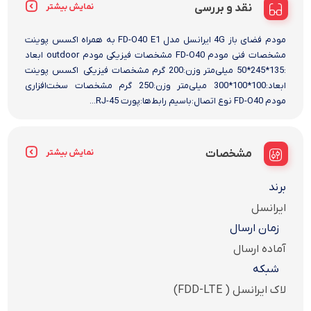
نقد و بررسی
نمایش بیشتر
مودم فضای باز 4G ایرانسل مدل FD-O40 E1 به همراه اکسس پوینت
مشخصات فنی مودم FD-O40 مشخصات فیزیکی مودم outdoor ابعاد
:135*245*50 میلی‌متر وزن:200 گرم مشخصات فیزیکی اکسس پوینت
ابعاد:100*100*300 میلی‌متر وزن:250 گرم مشخصات سخت‌افزاری
مودم FD-O40 نوع اتصال:باسیم رابط‌ها:پورت RJ-45...
مشخصات
نمایش بیشتر
برند
ایرانسل
زمان ارسال
آماده ارسال
شبکه
لاک ایرانسل ( FDD-LTE)