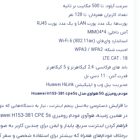
سرعت آپلود: تا 500 مگابیت بر ثانیه
تعداد کاربران همزمان: تا 128 نفر
پورت‌ها: یک عدد پورت LAN و یک عدد پورت RJ45
آنتن داخلی: MIMO4*4
استاندارد وای‌فای: Wi-Fi 6 (802.11ax)
امنیت شبکه: WPA3 / WPA2
LTE CAT : 18
باند های فرکانسی: 2.4 گیگاهرتز و 5 گیگاهرتز
قدرت آنتن : 11 دسی بل
مدیریت: پنل وب و اپلیکیشن Huawei HiLink
مودم رومیزی 5G هواوی مدل Huawei H153-381 cpe5s
با افزایش دسترسی به
نسل پنجم اینترنت ، نیاز به دستگاه‌هایی که بتو
فراهم کردن اینترنت سریع، پایدار و ایمن برای چندین کاربر به 