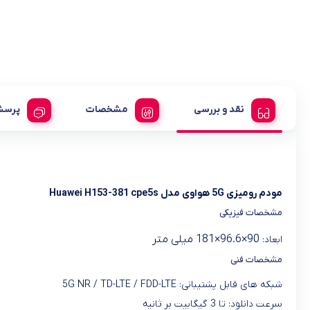
نقد و بررسی
مشخصات
پرسش
مودم رومیزی 5G هواوی مدل Huawei H153-381 cpe5s
مشخصات فیزیکی
90×96.6×181 میلی متر
ابعاد:
مشخصات فنی
شبکه های قابل پشتیبانی: 5G NR / TD-LTE / FDD-LTE
سرعت دانلود: تا 3 گیگابیت بر ثانیه