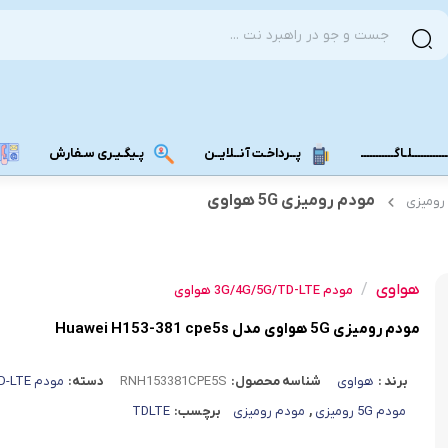
ــــــــــلـاگـــــــــــ
پــرداخـت آنــلایــن
پـیگـیـری سـفارش
مودم رومیزی 5G هواوی
مودم دانگل 4G
مودم دانگل 3G
هواوی
/
مـــودم بـیـر
مودم 3G/4G/5G/TD-LTE هواوی
مودم رومیزی 5G هواوی مدل Huawei H153-381 cpe5s
برند :
هواوی
شناسه محصول:
RNH153381CPE5S
دسته:
مودم 3G/4G/5G/TD-LTE
مودم 5G رومیزی
,
مودم رومیزی
برچسب:
TDLTE