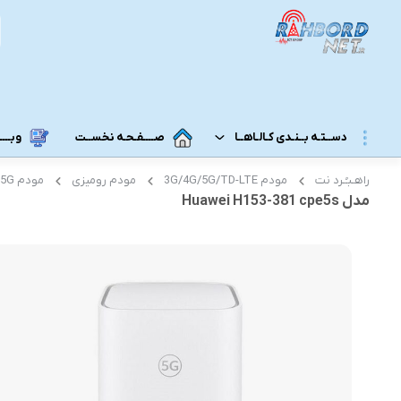
دســتـه بــنـدی کـالـاهــا
صــــفـحـه نخســت
وبــــــ
راهـبـُـرد نت
مودم 3G/4G/5G/TD-LTE
مودم رومیزی
مودم 5G رومیزی
مــودم 3G/4G/5G/TD-LTE
مــودم رومـــیـزی
مدل Huawei H153-381 cpe5s
مودم 5G رومیزی
مـودم ADSL/VDSL/GPON
مودم 4G رومیزی
مـــحـصـولات ایــــرانـســـــــــل
مودم 3G رومیزی
مــــحـصـولات هــــــمــراه اول
مـــودم هـــــمـراه
مـــــــحـصــولات رایـــــــتـــــــل
مودم 5G همراه