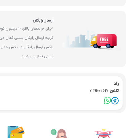
ارسال رایگان
1-برای خریدهای بال
باکس ارسال رایگان در بخش حمل و 
پستی فعال می شود.
راد
تلفن:
02191006617