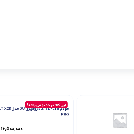
این کالا در حد نو می باشد!
مودم 5G/TD-LTE رومیزی DU مد
PRO
۱۶,۵۰۰,۰۰۰