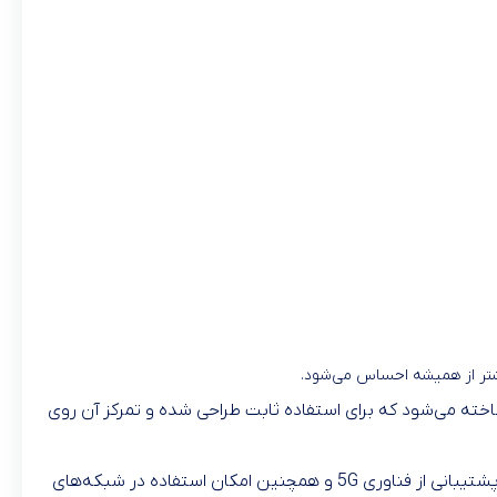
 بیشتر از همیشه احساس می‌شود.
ومیزی Huawei H153-381 CPE 5s را معرفی کرده است. این دستگاه به عنوان یک مودم 5G رومیزی شناخته می‌شود که برای استفاده ثابت طراحی شده و تمرکز آن روی
برخلاف مودم‌های همراه که بیشتر برای استفاده شخصی و سفر کاربرد دارند، H153-381 برای خانه‌ها و دفاتر کوچک طراحی شده است. با پشتیبانی از فناوری 5G و همچنین امکان استفاده در شبکه‌های