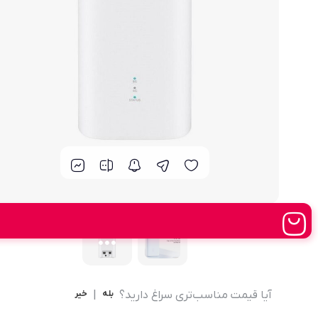
مودم 4G همراه
محصولات اپراتورهای همراه
مودم 3G همراه
تــــــــجـــهــــیـزات جــــــانـبـی
مـــــــــــودم USB
انــــــــــــدرویــد بـــــــــاکــــس
جــــــــــــــعـــــــبـه بــــــــــــــــاز
آیا قیمت مناسب‌تری سراغ دارید؟
بله
|
خیر