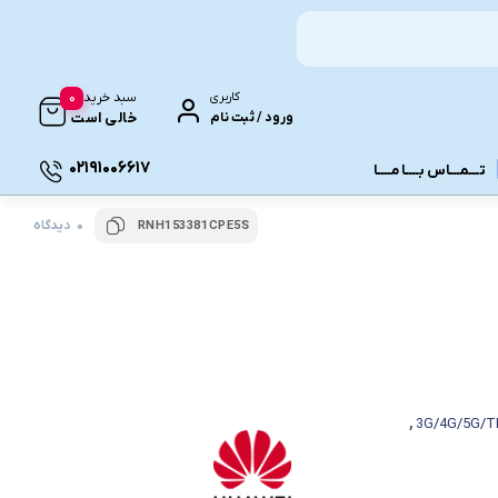
0
کاربری
سبد خرید
ورود / ثبت نام
خالی است
02191006617
تـــمـــاس بــــا مــــا
0 دیدگاه
RNH153381CPE5S
ونـی
,