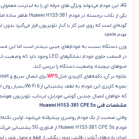
4G، این مودم می‌تواند ویژگی های حرفه ای را به اینترنت معمولی کاربر نزدیک‌تر کند.
یکی از نکات برجسته
گونه‌ای است که روی میز کار یا کنار تلویزیون قرار می‌گیرد بدون 
مودم cpe5s
وزن دستگاه نسبت به مودم‌های جیبی بیشتر است، اما این مسئله کاملاً طبیعی است زیرا مودم هوآوی 153-381 CPE 5s
در قسمت جلوی مودم نشانگرهای
منوهای پیچیده، وضعیت دستگاه را بررسی کند.
علاوه بر آن، دکمه‌های کاربردی مثل
WPS
برای اتصال سریع و Reset برای بازگردانی تنظیمات هم در نظر گرفته شده‌اند.
تجربه کاربری این
که خواهان اتصال چندین گوشی موبایل، لپ‌تاپ، تلویزیون هوشمن
مشخصات فنی Huawei H153-381 CPE 5s
وقتی صحبت از یک مودم رومیزی پیشرفته می‌شود، اولین نکته‌ای
مودم H153-381 CPE 5s
اجرای بازی‌های آنلاین رقابتی بدون نگرانی از قطع و وصل شدن ای