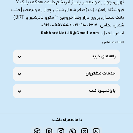
تهران، چهار راه ولیعصر پاساژ ابریشم طبقه همکف پلاک ۷
فروشگاه راهبُرد نِت (ضلع شمال شرقی چهار راه ولیعصر|جنب
بانک ملت|روبروی بازار رضا|خروجی ۳ مترو تاترشهر و BRT)‎‎
شماره تماس
021-91006617 / 09190055755
آدرس ایمیل
RahbordNet.IR@Gmail.com
اطلاعات تماس
راهنمای خرید
خدمات مشتریان
با راهــبــرد نــت
با ما همراه باشید