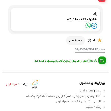
راد
تلفن:
02191006617
(1)
5
0 دیدگاه
مودم 3G/4G/5G/TD-LTE
100% (1) نفر از خریداران، این کالا را پیشنهاد کرده اند
ویژگی‌های محصول
همراه اول
برند :
:
برند
همراه اول
:
اقلام جانبی
سیم کارت همراه اول و بسته 300 گیگ یکساله
:
گارانتی
گارانتی 12 ماهه همراه اول
:
رنگ
سفید