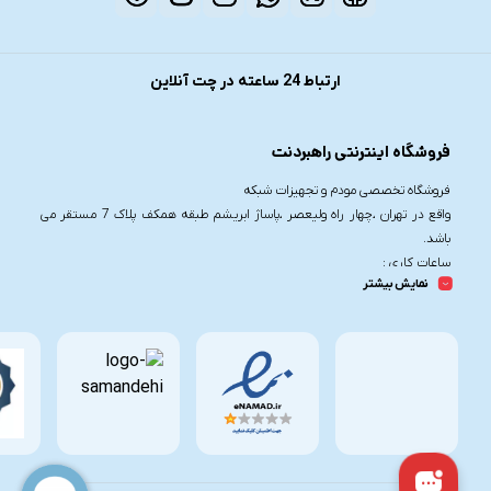
ارتباط 24 ساعته در چت آنلاین
فروشگاه اینترنتی راهبردنت
فروشگاه تخصصی مودم و تجهیزات شبکه
واقع در تهران ،چهار راه ولیعصر ،پاساژ ابریشم طبقه همکف پلاک 7 مستقر می
باشد.
ساعات کاری :
نمایش بیشتر
شنبه تا چهارشنبه از ساعت 9.30 تا 20
پنج شنبه از ساعت 9.30 تا 17
تلفن تماس :
021-91006617
09190055755