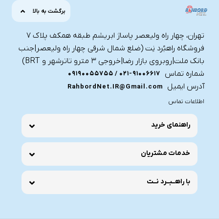
برگشت به بالا
تهران، چهار راه ولیعصر پاساژ ابریشم طبقه همکف پلاک ۷
فروشگاه راهبُرد نِت (ضلع شمال شرقی چهار راه ولیعصر|جنب
بانک ملت|روبروی بازار رضا|خروجی ۳ مترو تاترشهر و BRT)‎‎
شماره تماس
021-91006617 / 09190055755
آدرس ایمیل
RahbordNet.IR@Gmail.com
اطلاعات تماس
راهنمای خرید
خدمات مشتریان
با راهــبــرد نــت