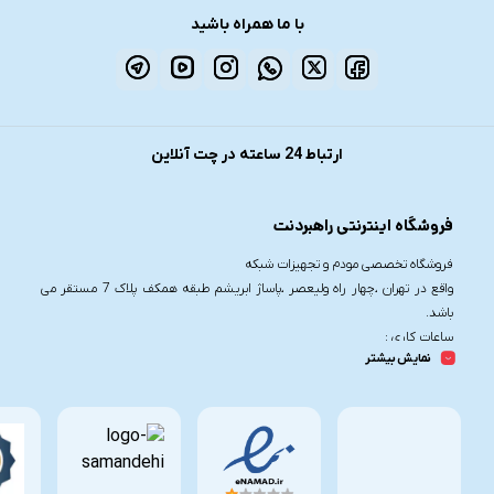
با ما همراه باشید
ارتباط 24 ساعته در چت آنلاین
فروشگاه اینترنتی راهبردنت
فروشگاه تخصصی مودم و تجهیزات شبکه
واقع در تهران ،چهار راه ولیعصر ،پاساژ ابریشم طبقه همکف پلاک 7 مستقر می
باشد.
ساعات کاری :
نمایش بیشتر
شنبه تا چهارشنبه از ساعت 9.30 تا 20
پنج شنبه از ساعت 9.30 تا 17
تلفن تماس :
021-91006617
09190055755