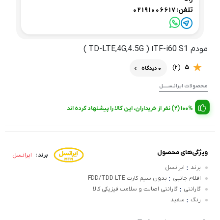
تلفن:
02191006617
مودم TF-i60 S1ا ( TD-LTE,4G,4.5G )
(2)
5
0 دیدگاه
مـحصولات ایرانـســـــل
100% (2) نفر از خریداران، این کالا را پیشنهاد کرده اند
ویژگی‌های محصول
ایرانسل
برند :
:
برند
ایرانسل
:
اقلام جانبی
بدون سیم کارت FDD/TDD-LTE
:
گارانتی
گارانتی اصالت و سلامت فیزیکی کالا
:
رنگ
سفید