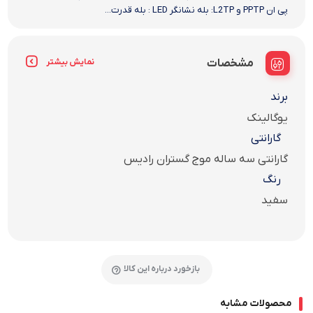
پی ان PPTP و L2TP: بله نشانگر LED : بله قدرت...
مشخصات
نمایش بیشتر
برند
یوگالینک
گارانتی
گارانتی سه ساله موج گستران رادیس
رنگ
سفید
بازخورد درباره این کالا
محصولات مشابه