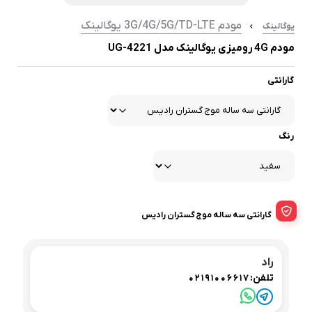
مودم 3G/4G/5G/TD-LTE یوگالینک
یوگالینک
مودم 4G رومیزی یوگالینک مدل UG-4221
گارانتی
رنگ
گارانتی سه ساله موج گستران رادیس
راد
تلفن:
02191006617