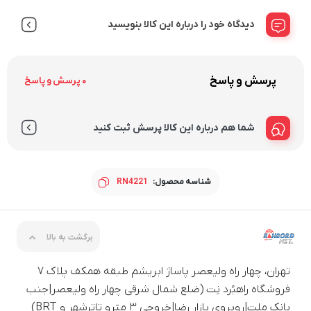
دیدگاه خود را درباره این کالا بنویسید
پرسش و پاسخ
0 پرسش و پاسخ
شما هم درباره این کالا پرسش ثبت کنید
شناسه محصول:
RN4221
برگشت به بالا
تهران، چهار راه ولیعصر پاساژ ابریشم طبقه همکف پلاک ۷
فروشگاه راهبُرد نِت (ضلع شمال شرقی چهار راه ولیعصر|جنب
بانک ملت|روبروی بازار رضا|خروجی ۳ مترو تاترشهر و BRT)‎‎