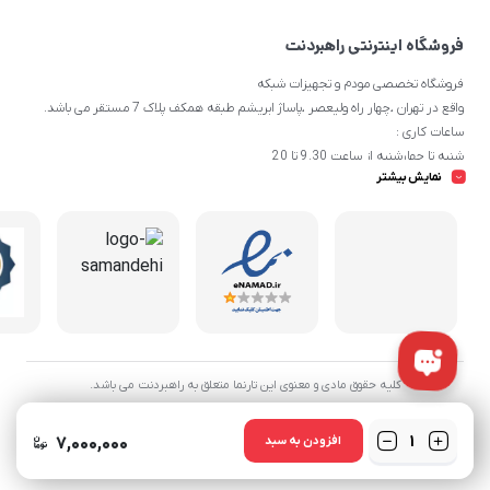
فروشگاه اینترنتی راهبردنت
فروشگاه تخصصی مودم و تجهیزات شبکه
واقع در تهران ،چهار راه ولیعصر ،پاساژ ابریشم طبقه همکف پلاک 7 مستقر می باشد.
ساعات کاری :
شنبه تا چهارشنبه از ساعت 9.30 تا 20
نمایش بیشتر
پنج شنبه از ساعت 9.30 تا 17
تلفن تماس :
021-91006617
09190055755
کلیه حقوق مادی و معنوی این تارنما متعلق به راهبردنت می باشد.
تعداد
۷,۰۰۰,۰۰۰
افزودن به سبد