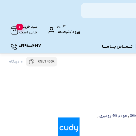
0
کاربری
سبد خرید
ورود / ثبت نام
خالی است
02191006617
تـــمـــاس بــــا مــــا
0 دیدگاه
RNLT400R
ونـی
,
مودم 4G رومیزی
,