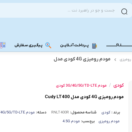
ــــــــــلـاگـــــــــــ
پــرداخـت آنــلایــن
پـیگـیـری سـفارش
مودم رومیزی 4G کودی مدل
مودم دانگل 4G
مودم دانگل 3G
کودی
/
مـــودم بـیـر
مودم 3G/4G/5G/TD-LTE کودی
مودم رومیزی 4G کودی مدل Cudy LT400
برند :
کودی
شناسه محصول:
RNLT400R
دسته:
مودم 3G/4G/5G/TD-LTE
مودم رومیزی
برچسب:
مودم 4.5G