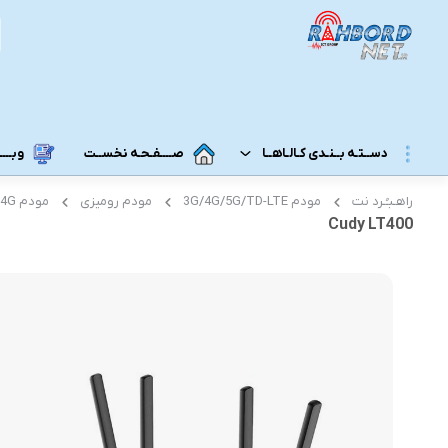
دســتـه بــنـدی کـالـاهــا
صــــفـحـه نخســت
وبــــــ
راهـبـُـرد نت
مودم 3G/4G/5G/TD-LTE
مودم رومیزی
مودم 4G رومیزی
مــودم 3G/4G/5G/TD-LTE
مــودم رومـــیـزی
Cudy LT400
مودم 5G رومیزی
مـودم ADSL/VDSL/GPON
مودم 4G رومیزی
مـــحـصـولات ایــــرانـســـــــــل
مودم 3G رومیزی
مــــحـصـولات هــــــمــراه اول
مـــودم هـــــمـراه
مـــــــحـصــولات رایـــــــتـــــــل
مودم 5G همراه