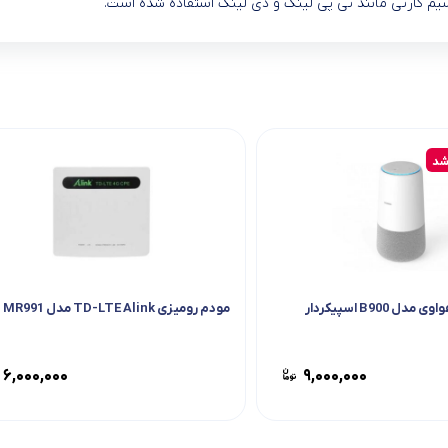
م کارتی مانند تی پی لینک و دی لینک استفاده شده است.
شد
 B900 اسپیکردار
مودم رومیزی TD-LTE Alink مدل MR991
۶,۰۰۰,۰۰۰
۹,۰۰۰,۰۰۰