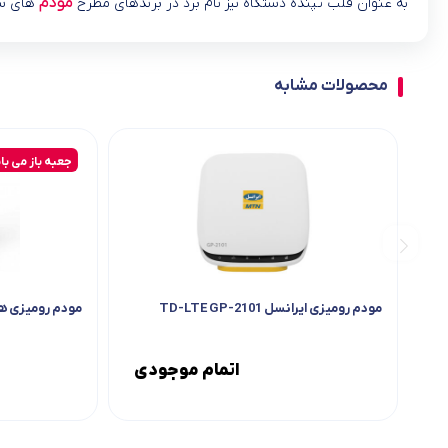
مودم
به عنوان قلب تپنده دستگاه نیز نام برد در برندهای مطرح
های سی
محصولات مشابه
جعبه باز می با
مودم رومیزی ایرانسل TD-LTE GP-2101
مودم رومیزی هواوی مدل
اتمام موجودی