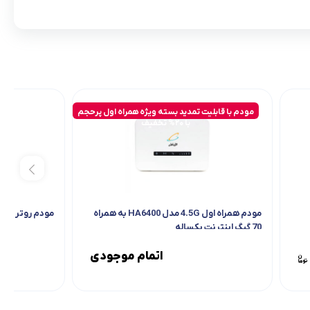
مودم با قابلیت تمدید بسته ویژه همراه اول پرحجم
با 20% تخفیف
مودم همراه اول 4.5G مدل HA6400 به همراه
مودم روتر 4G نتربیت مدل NWR–M920 V2
70 گیگ اینترنت یکساله
اتمام موجودی