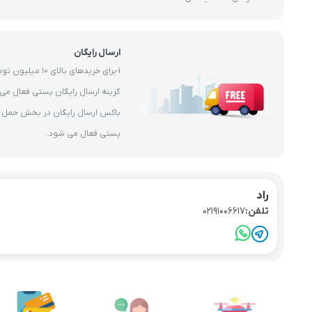
ارسال رایگان
1-برای خریدهای بال
باکس ارسال رایگان در بخش حمل و 
پستی فعال می شود.
راد
تلفن:
02191006617