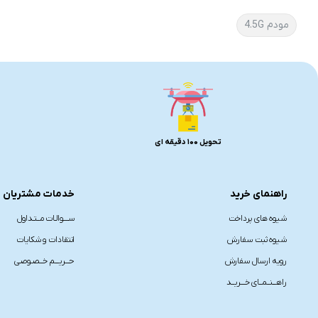
مودم 4.5G
تحویل 100 دقیقه ای
راهنمای خرید
خدمات مشتریان
شیوه های پرداخت
ســــوالـات مــتـداول
شیوه ثبت سفارش
انتقادات و شکایات
رویه ارسال سفارش
حـــریـــم خــصـوصی
راهـــنــمــای خـــریــد