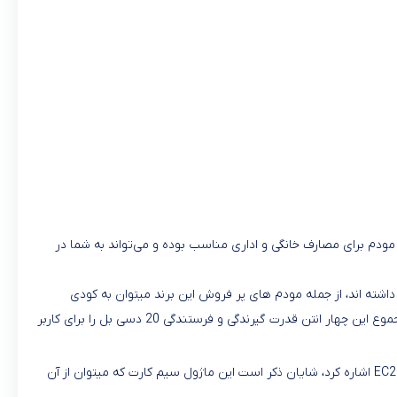
4G LT است که توسط شرکت کودی تولید شده است. این مودم برای مصارف خانگی و اداری مناسب بوده و می‌تواند به شما در
ای تی پی لینک و هواوی داشته اند، از جمله مودم های پر فروش این برند میتوان به کودی
LT400 اشاره کرد، این محصول یک مودم سیم کارتی، که دارای 4 پورت شبکه و 4 آنتن بی سیم که قدرت هر کدام به تنهایی 5 دسی بل میباشد، و در مجموع این چهار انتن قدرت گیرندگی و فرستندگی 20 دسی بل را برای کاربر
از ویژگی‌های بارز و مهم مودم کودی LT400 میتوان به ماژول 4G LTE این دستگاه اشاره کرد که از برند معروف و معتبر کویکتل (Quectel) با شماره EC200A اشاره کرد، شایان ذکر است این ماژول سیم کارت که میتوان از آن