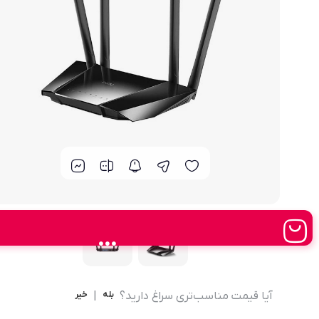
مودم 4G همراه
محصولات اپراتورهای همراه
مودم 3G همراه
تــــــــجـــهــــیـزات جــــــانـبـی
مـــــــــــودم USB
انــــــــــــدرویــد بـــــــــاکــــس
جــــــــــــــعـــــــبـه بــــــــــــــــاز
آیا قیمت مناسب‌تری سراغ دارید؟
بله
|
خیر