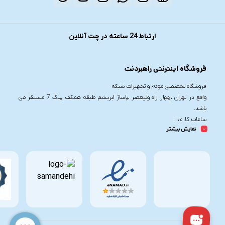
ارتباط 24 ساعته در چت آنلاین
فروشگاه اینترنتی راهبردنت
فروشگاه تخصصی مودم و تجهیزات شبکه
واقع در تهران ،چهار راه ولیعصر ،پاساژ ابریشم طبقه همکف پلاک 7 مستقر می
باشد.
ساعات کاری :
نمایش بیشتر
شنبه تا چهارشنبه از ساعت 9.30 تا 20
پنج شنبه از ساعت 9.30 تا 17
تلفن تماس :
021-91006617
09190055755