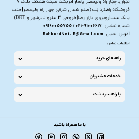
تهران، چهار راه ولیعصر پاساژ ابریشم طبقه همکف پلاک ۷
فروشگاه راهبُرد نِت (ضلع شمال شرقی چهار راه ولیعصر|جنب
بانک ملت|روبروی بازار رضا|خروجی ۳ مترو تاترشهر و BRT)‎‎
شماره تماس
021-91006617 / 09190055755
آدرس ایمیل
RahbordNet.IR@Gmail.com
اطلاعات تماس
راهنمای خرید
خدمات مشتریان
با راهــبــرد نــت
با ما همراه باشید