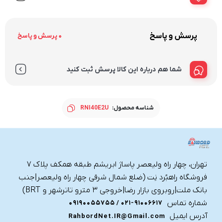
پرسش و پاسخ
0 پرسش و پاسخ
شما هم درباره این کالا پرسش ثبت کنید
شناسه محصول:
RNI40E2U
تهران، چهار راه ولیعصر پاساژ ابریشم طبقه همکف پلاک ۷
فروشگاه راهبُرد نِت (ضلع شمال شرقی چهار راه ولیعصر|جنب
بانک ملت|روبروی بازار رضا|خروجی ۳ مترو تاترشهر و BRT)‎‎
شماره تماس
021-91006617 / 09190055755
آدرس ایمیل
RahbordNet.IR@Gmail.com