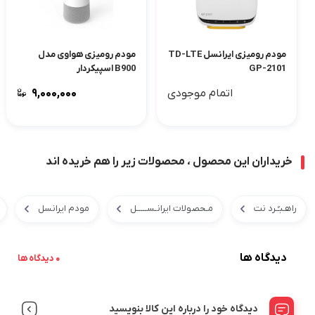
مودم رومیزی ایرانسل TD-LTE
مودم رومیزی هواوی مدل
GP-2101
B900 اسپیکردار
اتمام موجودی
۹,۰۰۰,۰۰۰
خریداران این محصول ، محصولات زیر را هم خریده اند
راهـبـُـرد نت
مـحصولات ایرانـســـــل
مودم ایرانسل
دیدگاه ها
0 دیدگاه ها
دیدگاه خود را درباره این کالا بنویسید