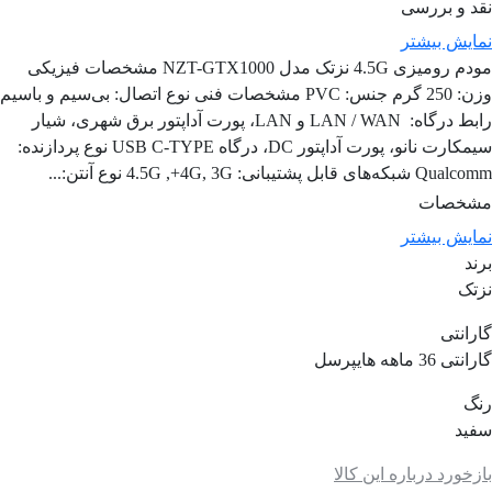
نقد و بررسی
نمایش بیشتر
مودم رومیزی 4.5G نزتک مدل NZT-GTX1000 مشخصات فیزیکی
وزن: 250 گرم جنس: PVC مشخصات فنی نوع اتصال: بی‌سیم و باسیم
رابط درگاه: LAN / WAN و LAN، پورت آداپتور برق شهری، شیار
سیمکارت نانو، پورت آداپتور DC، درگاه USB C-TYPE نوع پردازنده:
Qualcomm شبکه‌های قابل پشتیبانی: 4.5G ,+4G, 3G نوع آنتن:...
مشخصات
نمایش بیشتر
برند
نزتک
گارانتی
گارانتی 36 ماهه هایپرسل
رنگ
سفید
بازخورد درباره این کالا