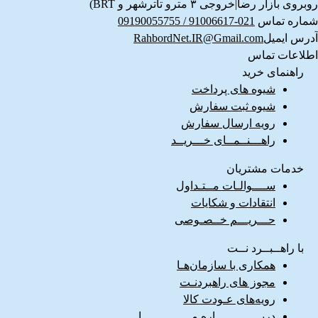
روبروی بازار رضا|خروجی ۳ مترو تاترشهر و BRT)‎‎
شماره تماس
021-91006617 / 09190055755
آدرس ایمیل
RahbordNet.IR@Gmail.com
اطلاعات تماس
راهنمای خرید
شیوه های پرداخت
شیوه ثبت سفارش
رویه ارسال سفارش
راهـــنــمــای خـــریــد
خدمات مشتریان
ســــوالـات مــتـداول
انتقادات و شکایات
حـــریـــم خــصـوصی
با راهــبــرد نــت
همکاری با سازمان‌هـا
مجوز های راهبردنـت
رویه‌های عـودت کالا
دربـــــــــــــاره مــــــــــــــا