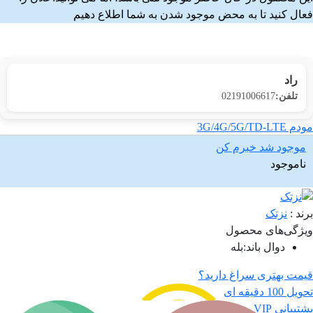
فعال کنید تا به محض موجود شدن به شما اطلاع دهیم
راد
تلفن:
02191006617
مودم 3G/4G/5G/TD-LTE
موجود شد خبرم کن
ناموجود
برند :
نزتک
ویژگی‌های محصول
دوال باند
:
بله
قیمت بهتری سراغ دارید؟
تحویل 100 دقیقه ای
پشتیبانی VIP