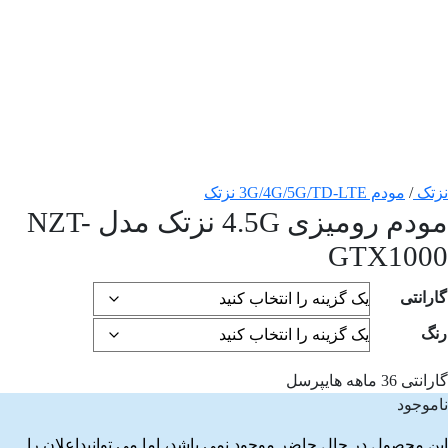
نزتک
/
مودم 3G/4G/5G/TD-LTE نزتک
مودم رومیزی 4.5G نزتک مدل NZT-
GTX1000
گارانتی
رنگ
گارانتی 36 ماهه هایپرسل
ناموجود
این محصول در حال حاضر موجود نمی باشد، اما می توانیداعلان را