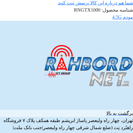
شما هم درباره این کالا پرسش ثبت کنید
شناسه محصول:
RNGTX1000
مودم 4.5G
برگشت به بالا
تهران، چهار راه ولیعصر پاساژ ابریشم طبقه همکف پلاک ۷ فروشگاه
راهبُرد نِت (ضلع شمال شرقی چهار راه ولیعصر|جنب بانک ملت|