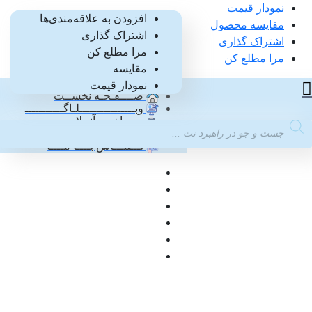
نمودار قیمت
0
افزودن به علاقه‌مندی‌ها
مقایسه محصول
اشتراک گذاری
0
اشتراک گذاری
مرا مطلع کن
مرا مطلع کن
مقایسه
دســتـه بــنـدی کـالـاهــا
نمودار قیمت
صــــفـحـه نخســت
وبــــــــــــــــلـاگـــــــــــ
پــرداخـت آنــلایــن
Product
پـیگـیـری سـفارش
searc
تـــمـــاس بــــا مــــا