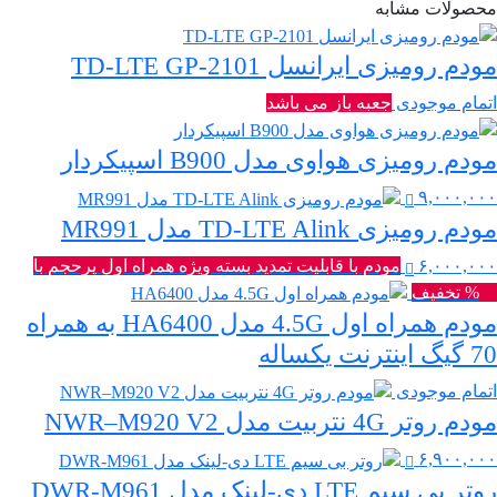
محصولات مشابه
مودم رومیزی ایرانسل TD-LTE GP-2101
اتمام موجودی
جعبه باز می باشد
مودم رومیزی هواوی مدل B900 اسپیکردار
۹,۰۰۰,۰۰۰
مودم رومیزی TD-LTE Alink مدل MR991
۶,۰۰۰,۰۰۰
مودم با قابلیت تمدید بسته ویژه همراه اول پرحجم با
20% تخفیف
مودم همراه اول 4.5G مدل HA6400 به همراه
70 گیگ اینترنت یکساله
اتمام موجودی
مودم روتر 4G نتربیت مدل NWR–M920 V2
۶,۹۰۰,۰۰۰
روتر بی سیم LTE دی-لینک مدل DWR-M961