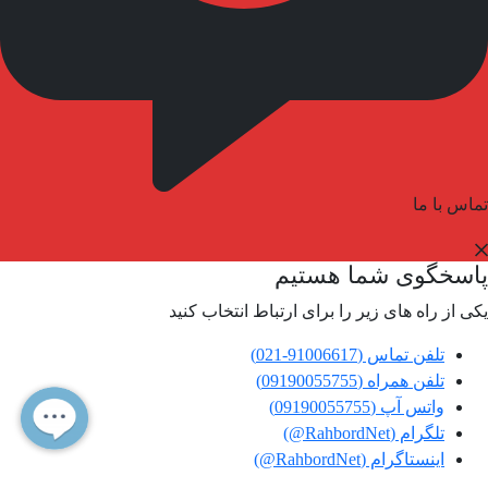
تماس با ما
پاسخگوی شما هستیم
یکی از راه های زیر را برای ارتباط انتخاب کنید
تلفن تماس (91006617-021)
تلفن همراه (09190055755)
واتس آپ (09190055755)
تلگرام (RahbordNet@)
اینستاگرام (RahbordNet@)