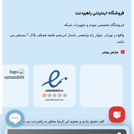
فروشگاه اینترنتی راهبردنت
فروشگاه تخصصی مودم و تجهیزات شبکه
واقع در تهران ،چهار راه ولیعصر ،پاساژ ابریشم طبقه همکف پلاک 7 مستقر می
باشد.
ساعات کاری :
نمایش بیشتر
شنبه تا چهارشنبه از ساعت 9.30 تا 20
پنج شنبه از ساعت 9.30 تا 17
تلفن تماس :
021-91006617
09190055755
کلیه حقوق مادی و معنوی این تارنما متعلق به راهبردنت می باشد.