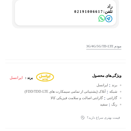
راد
02191006617
تلفن:
مودم 3G/4G/5G/TD-LTE
ویژگی‌های محصول
ایرانسل
برند :
:
برند
ایرانسل
:
شبکه
آنلاک (پشتیبانی از تمامی سیمکارت های FDD/TDD-LTE)
:
گارانتی
گارانتی اصالت و سلامت فیزیکی کالا
:
رنگ
سفید
قیمت بهتری سراغ دارید؟