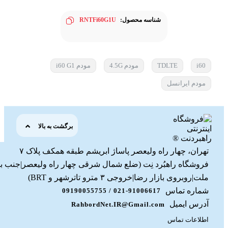
شناسه محصول:
RNTFi60G1U
i60
TDLTE
مودم 4.5G
مودم i60 G1
مودم ایرانسل
برگشت به بالا
تهران، چهار راه ولیعصر پاساژ ابریشم طبقه همکف پلاک ۷
فروشگاه راهبُرد نِت (ضلع شمال شرقی چهار راه ولیعصر|جنب ب
ملت|روبروی بازار رضا|خروجی ۳ مترو تاترشهر و BRT)‎‎
شماره تماس
021-91006617 / 09190055755
آدرس ایمیل
RahbordNet.IR@Gmail.com
اطلاعات تماس