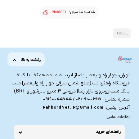
شناسه محصول:
RNI60E1
TDLTE
برگشت به بالا
تهران، چهار راه ولیعصر پاساژ ابریشم طبقه همکف پلاک ۷
فروشگاه راهبُرد نِت (ضلع شمال شرقی چهار راه ولیعصر|جنب
بانک ملت|روبروی بازار رضا|خروجی ۳ مترو تاترشهر و BRT)‎‎
شماره تماس
021-91006617 / 09190055755
آدرس ایمیل
RahbordNet.IR@Gmail.com
اطلاعات تماس
راهنمای خرید