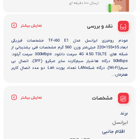
ارسال 100 دقیقه ای
نقد و بررسی
نمایش بیشتر
مودم رومیزی ایرانسل مدل TF-i60 E1 مشخصات فیزیکی
ابعاد:35×155×220 میلی‌متر وزن: 560 گرم مشخصات فنی پشتیبانی از
شبکه های: 4G 4.5G TDLTE سرعت دانلود: 300Mbps سرعت آپلود:
50Mbps درگاه ها:شیار سیم‌کارت سایز میکرو (3FF)، اتصال بی
سیم(Wi-Fi)،­ درگاه شبکهLAN تعداد پورت Lan: دو عدد اتصال کاربر
همزمان:...
مشخصات
نمایش بیشتر
برند
ایرانسل
اقلام جانبی