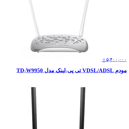
۵,۴۰۰,۰۰۰
مودم VDSL/ADSL تی پی-لینک مدل TD-W9950