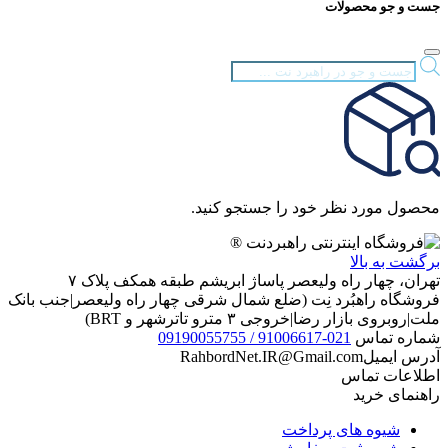
جست و جو محصولات
Products
search
محصول مورد نظر خود را جستجو کنید.
برگشت به بالا
تهران، چهار راه ولیعصر پاساژ ابریشم طبقه همکف پلاک ۷
فروشگاه راهبُرد نِت (ضلع شمال شرقی چهار راه ولیعصر|جنب بانک
ملت|روبروی بازار رضا|خروجی ۳ مترو تاترشهر و BRT)‎‎
شماره تماس
021-91006617 / 09190055755
آدرس ایمیل
RahbordNet.IR@Gmail.com
اطلاعات تماس
راهنمای خرید
شیوه های پرداخت