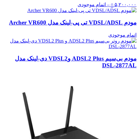
Price
۵,۲۰۰,۰۰۰
–
اتمام موجودی
range:
اتمام
موجودی
مودم VDSL/ADSL تی پی-لینک مدل Archer VR600
through
۵,۲۰۰,۰۰۰ تومان
اتمام موجودی
مودم بی‌سیم ADSL2 Plus وVDSL2 دی-لینک مدل
DSL-2877AL