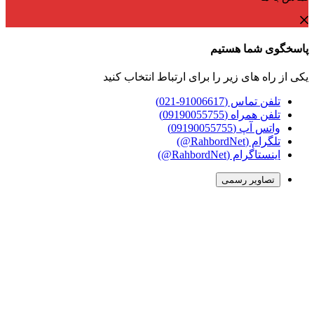
پاسخگوی شما هستیم
یکی از راه های زیر را برای ارتباط انتخاب کنید
تلفن تماس (91006617-021)
تلفن همراه (09190055755)
واتس آپ (09190055755)
تلگرام (RahbordNet@)
اینستاگرام (RahbordNet@)
تصاویر رسمی