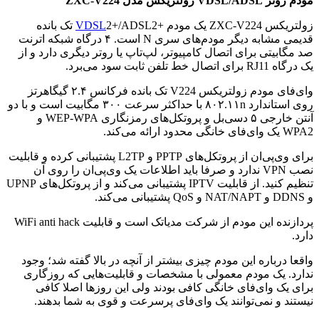
مودم روتر VDSL/ADSL زولتریکس مدل ZXC-V224
زولتریکس ZXC-V224 یک مودم +
VDSL
2+/ADSL2 تک بانده
قدیمی مشابه دیگر مودم‌های سری N است. ۴ درگاه شبکه اترنت
صد مگابیتی برای اتصال کامپیوتر، لپ‌تاپ یا روتر دیگری دارد و از
یک درگاه RJ11 برای اتصال خط تلفن ثابت سود می‌برد.
وای‌فای مودم زولتریکس V224 تک بانده فرکانس ۲.۴ گیگاهرتز
روی استاندارد ۸۰۲.۱۱n با حداکثر سرعت ۳۰۰ مگابیت است و با دو
آنتن خارجی ۵ دسی‌بل و پروتکل‌های رمزنگاری WEP-WPA و
WPA2 یک وای‌فای خانگی محدود ارائه می‌کند.
برای وی‌پی‌ان از پروتکل‌های PPTP و L2TP پشتیبانی کرده و قابلیت
نصب VPN ندارد و صرفا باید اطلاعات یک وی‌پی‌ان را روی آن
تنظیم کنید. از قابلیت IPTV پشتیبانی می‌کند و از پروتکل‌های UPNP
و DDNS و NAT/NAPT و QoS پشتیبانی می‌کند.
پردازنده این مودم از شرکت مدیاتک است و قابلیت WiFi anti hack
دارد.
واقعا درباره این مودم چیزی بیشتر از آنچه در بالا گفته شد؛ وجود
ندارد. یک مودم معمولی با مشخصات و قابلیت‌هایی که روزگاری
برای یک وای‌فای خانگی کافی بودند ولی این روزها اصلا کافی
نیستند و نمی‌توانند یک وای‌فای پرسرعت و قوی به شما بدهند.