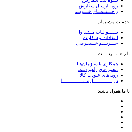
شیوه ثبت سفارش
رویه ارسال سفارش
راهـــنــمــای خـــریــد
خدمات مشتریان
ســــوالـات مــتـداول
انتقادات و شکایات
حـــریـــم خــصـوصی
با راهــبــرد نــت
همکاری با سازمان‌هـا
مجوز های راهبردنـت
رویه‌های عـودت کالا
دربـــــــــــــاره مــــــــــــــا
با ما همراه باشید