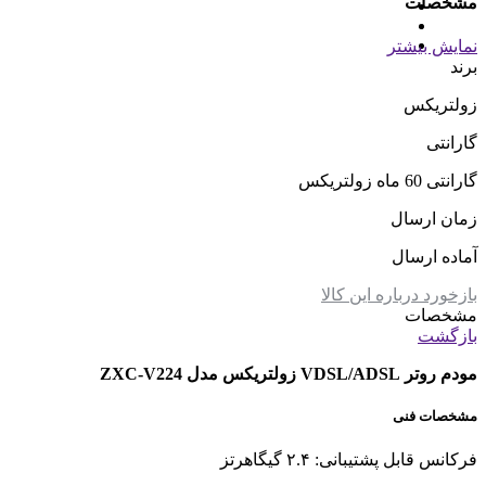
مشخصات
نمایش بیشتر
برند
زولتریکس
گارانتی
گارانتی 60 ماه زولتریکس
زمان ارسال
آماده ارسال
بازخورد درباره این کالا
مشخصات
بازگشت
مودم روتر VDSL/ADSL زولتریکس مدل ZXC-V224
مشخصات فنی
فرکانس قابل پشتیبانی: ۲.۴ گیگاهرتز