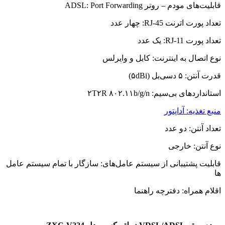
قابلیت‌های مودم – روتر ADSL: Port Forwarding
تعداد پورت اترنت RJ-45: چهار عدد
تعداد پورت RJ-11: یک عدد
نوع اتصال به اینترنت: کابل و وایرلس
قدرت آنتن: ۵ دسی‌بل (۵dBi)
استانداردهای بی‌سیم: ۲T۲R ۸۰۲.۱۱b/g/n
منبع تغذیه: آداپتور
تعداد آنتن: دو عدد
نوع آنتن: خارجی
قابلیت پشتیبانی از سیستم عامل‌های: سازگار با تمام سیستم عامل
ها
اقلام همراه: دفترچه‌ راهنما