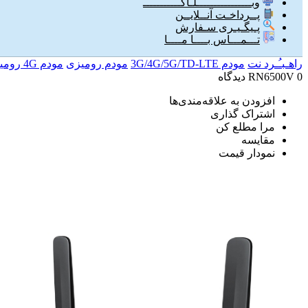
وبــــــــــــــــلـاگـــــــــــ
پــرداخـت آنــلایــن
پـیگـیـری سـفارش
تـــمـــاس بــــا مــــا
راهـبـُـرد نت
مودم 3G/4G/5G/TD-LTE
مودم رومیزی
مودم 4G رومیزی
0 دیدگاه
RN6500V
افزودن به علاقه‌مندی‌ها
اشتراک گذاری
مرا مطلع کن
مقایسه
نمودار قیمت