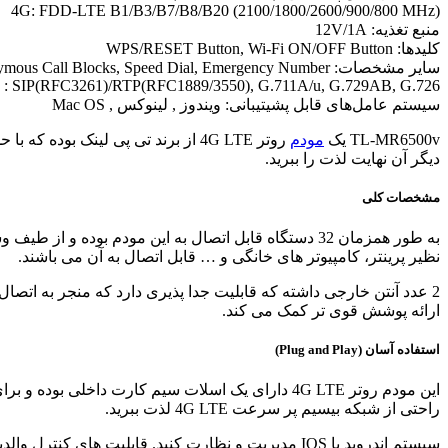
4G: FDD-LTE B1/B3/B7/B8/B20 (2100/1800/2600/900/800 MHz)
منبع تغذیه: 12V/1A
کلیدها: WPS/RESET Button, Wi-Fi ON/OFF Button
سایر مشخصات: Call Blocking, Anonymous Call Blocks, Speed Dial, Emergency Number
s : SIP(RFC3261)/RTP(RFC1889/3550), G.711A/u, G.729AB, G.726
سیستم عامل‌های قابل پشیتیبانی: ویندوز
,
لینوکس
,
Mac OS
TL-MR6500v یک
مودم
دیگر آن نهایت لذت را ببرید.
مشخصات کلی
نظیر پرینتر، کامپیوتر های خانگی و … قابل اتصال به آن می باشند.
2 عدد آنتن خارجی داشته که قابلیت جدا پذیری دارد که منجر به اتصال
ارائه پوشش قوی تر کمک می کند.
استفاده آسان (Plug and Play)
این مودم روتر 4G LTE دارای یک اسلات سیم کارت د
راحتی از شبکه بیسیم پر سرعت 4G LTE لذت ببرید.
سیستم اندروید یا IOS مدیریت و نظارت کنید. قابلیت های کنترل والدین، شبکه مهمان و QoS از دیگر ویژگی هایی است که به کمک Tether تنظیم می شود.