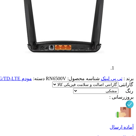
برند :
تی پی لینک
شناسه محصول:
RN6500V
دسته:
مودم 3G/4G/5G/TD-LTE
گارانتی
رنگ
بروزرسانی :
آماده ارسال