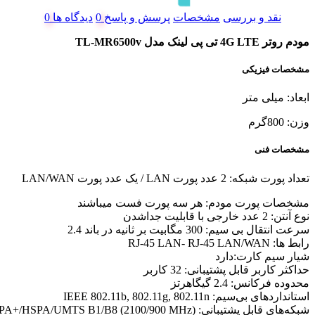
نقد و بررسی
مشخصات
پرسش و پاسخ
دیدگاه ها
مودم روتر 4G LTE تی پی لینک مدل TL-MR6500v
مشخصات فیزیکی
ابعاد: میلی متر
وزن: 800گرم
مشخصات فنی
تعداد پورت شبکه: 2 عدد پورت LAN / یک عدد پورت LAN/WAN
مشخصات پورت مودم: هر سه پورت فست میباشند
نوع آنتن: 2 عدد خارجی با قابلیت جداشدن
سرعت انتقال بی سیم: 300 مگابیت بر ثانیه در باند 2.4
رابط ها: RJ-45 LAN- RJ-45 LAN/WAN
شیار سیم کارت:دارد
حداکثر کاربر قابل پشتیبانی: 32 کاربر
محدوده فرکانس: 2.4 گیگاهرتز
استانداردهای بی‌سیم: IEEE 802.11b, 802.11g, 802.11n
شبکه‌های قابل پشتیبانی: 3G: DC-HSPA+/HSPA+/HSPA/UMTS B1/B8 (2100/900 MHz)