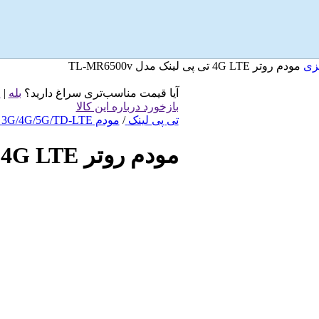
مودم روتر 4G LTE تی پی لینک مدل TL-MR6500v
آیا قیمت مناسب‌تری سراغ دارید؟
بله
|
خ
بازخورد درباره این کالا
تی پی لینک
/
مودم 3G/4G/5G/TD-LTE تی پی لینک
مودم روتر 4G LTE تی پی لینک مدل TL-MR6500v