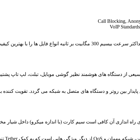
VoIP Standard
روتر 4G LTE از برند تی پی لینک بوده که با حداکثر سرعت بیسیم 300 مگابیت 
 پایدار بین روتر و دستگاه های متصل به شبکه می گردد. تقویت کننده ب
اخلی بوده و برای راه اندازی آن کافی است سیم کارت (با اندازه میکرو) داخ