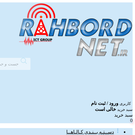
Products
search
ورود / ثبت نام
کاربری
خالی است
سبد خرید
سبد خرید
0
دســتـه بــنـدی کـالـاهــا