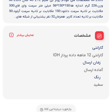
MF253S مشخصات فنی مودم روتر بی سیم 4G ZTE مدل MF253S
وزن:226 گرم اندازه ها:150*150*56 میلی متر سرعت وای فای:300
مگابایت بر ثانیه سرعت دانلود:150 مگابایت بر ثانیه سرعت آپلود:50
مگابایت بر ثانیه تعداد کاربر: همزمان32 نفر پشتیبانی از شبکه های...
مشخصات
نمایش بیشتر
گارانتی
گارانتی 12 ماهه داده پرداز IDH
زمان ارسال
آماده ارسال
رنگ
سفید
بازخورد درباره این کالا