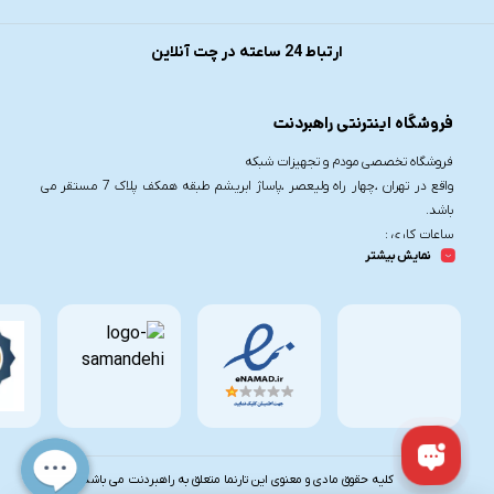
ارتباط 24 ساعته در چت آنلاین
فروشگاه اینترنتی راهبردنت
فروشگاه تخصصی مودم و تجهیزات شبکه
واقع در تهران ،چهار راه ولیعصر ،پاساژ ابریشم طبقه همکف پلاک 7 مستقر می
باشد.
ساعات کاری :
نمایش بیشتر
شنبه تا چهارشنبه از ساعت 9.30 تا 20
پنج شنبه از ساعت 9.30 تا 17
تلفن تماس :
021-91006617
09190055755
کلیه حقوق مادی و معنوی این تارنما متعلق به راهبردنت می باشد.