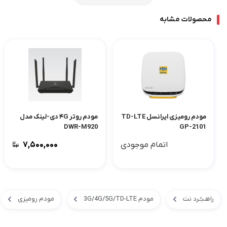
محصولات مشابه
مودم رومیزی ایرانسل TD-LTE
مودم روتر ۴G دی-لینک مدل
DWR-M920
GP-2101
اتمام موجودی
۷,۵۰۰,۰۰۰
راهـبـُـرد نت
مودم 3G/4G/5G/TD-LTE
مودم رومیزی