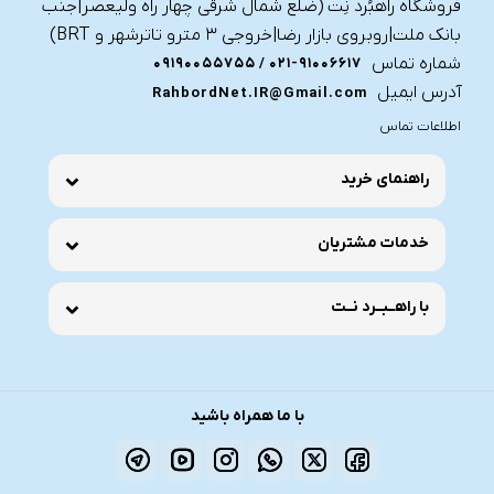
فروشگاه راهبُرد نِت (ضلع شمال شرقی چهار راه ولیعصر|جنب
بانک ملت|روبروی بازار رضا|خروجی ۳ مترو تاترشهر و BRT)‎‎
شماره تماس
021-91006617 / 09190055755
آدرس ایمیل
RahbordNet.IR@Gmail.com
اطلاعات تماس
راهنمای خرید
خدمات مشتریان
با راهــبــرد نــت
با ما همراه باشید