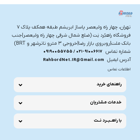
تهران، چهار راه ولیعصر پاساژ ابریشم طبقه همکف پلاک ۷
فروشگاه راهبُرد نِت (ضلع شمال شرقی چهار راه ولیعصر|جنب
بانک ملت|روبروی بازار رضا|خروجی ۳ مترو تاترشهر و BRT)‎‎
شماره تماس
021-91006617 / 09190055755
آدرس ایمیل
RahbordNet.IR@Gmail.com
اطلاعات تماس
راهنمای خرید
خدمات مشتریان
با راهــبــرد نــت