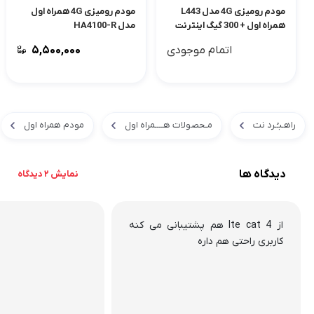
مودم رومیزی 4G مدل L443
مودم رومیزی 4G همراه اول
همراه اول + 300 گیگ اینترنت
مدل HA4100-R
یکساله
اتمام موجودی
۵,۵۰۰,۰۰۰
راهـبـُـرد نت
مـحصولات هــــمراه اول
مودم همراه اول
دیدگاه ها
نمایش 2 دیدگاه
از lte cat 4 هم پشتیبانی می کنه
کاربری راحتی هم داره