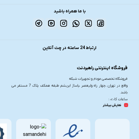
با ما همراه باشید
ارتباط 24 ساعته در چت آنلاین
فروشگاه اینترنتی راهبردنت
فروشگاه تخصصی مودم و تجهیزات شبکه
واقع در تهران ،چهار راه ولیعصر ،پاساژ ابریشم طبقه همکف پلاک 7 مستقر می
باشد.
ساعات کاری :
نمایش بیشتر
شنبه تا چهارشنبه از ساعت 9.30 تا 20
پنج شنبه از ساعت 9.30 تا 17
تلفن تماس :
021-91006617
09190055755