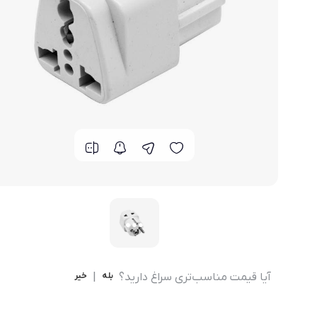
مودم 4G همراه
محصولات اپراتورهای همراه
مودم 3G همراه
تــــــــجـــهــــیـزات جــــــانـبـی
مـــــــــــودم USB
انــــــــــــدرویــد بـــــــــاکــــس
جــــــــــــــعـــــــبـه بــــــــــــــــاز
آیا قیمت مناسب‌تری سراغ دارید؟
بله
|
خیر