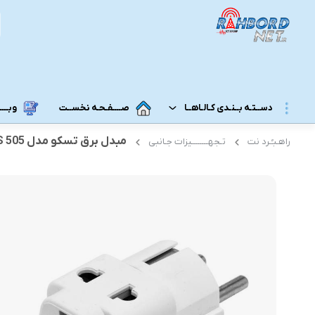
دســتـه بــنـدی کـالـاهــا
صــــفـحـه نخســت
وبــــــ
مبدل برق تسکو مدل TPS 505
راهـبـُـرد نت
تـجهــــــــیزات جـانبی
مــودم 3G/4G/5G/TD-LTE
مــودم رومـــیـزی
مودم 5G رومیزی
مـودم ADSL/VDSL/GPON
مودم 4G رومیزی
مـــحـصـولات ایــــرانـســـــــــل
مودم 3G رومیزی
مــــحـصـولات هــــــمــراه اول
مـــودم هـــــمـراه
مـــــــحـصــولات رایـــــــتـــــــل
مودم 5G همراه