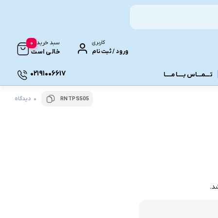
0
کاربری
سبد خرید
ورود / ثبت نام
خالی است
02191006617
تـــمـــاس بــــا مــــا
0 دیدگاه
RNTPS505
ونـی
د.