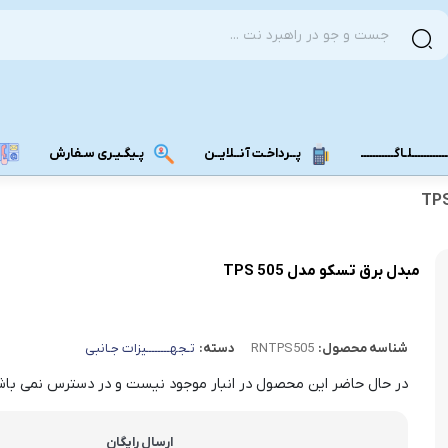
ــــــــــلـاگـــــــــــ
پــرداخـت آنــلایــن
پـیگـیـری سـفارش
مودم دانگل 4G
مودم دانگل 3G
مبدل برق تسکو مدل TPS 505
مـــودم بـیـر
شناسه محصول:
RNTPS505
دسته:
تـجهــــــــیزات جـانبی
در حال حاضر این محصول در انبار موجود نیست و در دسترس نمی باش
ارسال رایگان