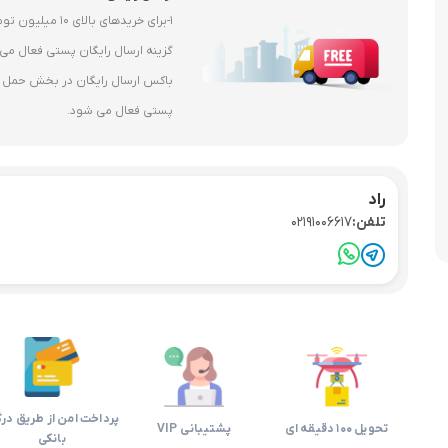
1-برای خریدهای بال
باکس ارسال رایگان در بخش حمل و 
پستی فعال می شود.
راد
تلفن:
02191006617
پرداخت امن از طریق درگ
تحویل 100 دقیقه ای
پشتیبانی VIP
بانکی